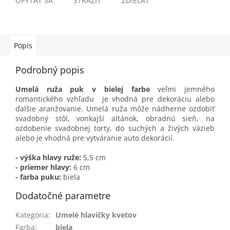
OPÝTAŤ SA
STRÁŽIŤ
ZDIEĽAŤ
Popis
Podrobný popis
Umelá ruža puk v bielej farbe
veľmi jemného
romantického vzhľadu je vhodná pre dekoráciu alebo
ďalšie aranžovanie. Umelá ruža môže nádherne ozdobiť
svadobný stôl, vonkajší altánok, obradnú sieň, na
ozdobenie svadobnej torty, do suchých a živých väzieb
alebo je vhodná pre vytváranie auto dekorácií.
- výška hlavy ruže:
5,5 cm
- priemer hlavy:
6 cm
- farba puku:
biela
Dodatočné parametre
Kategória
:
Umelé hlavičky kvetov
Farba
:
biela