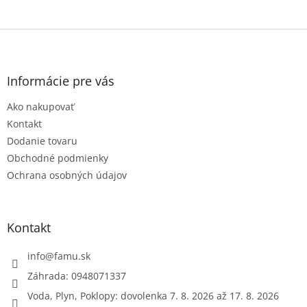
Z
á
p
ä
Informácie pre vás
t
Ako nakupovať
i
e
Kontakt
Dodanie tovaru
Obchodné podmienky
Ochrana osobných údajov
Kontakt
info
@
famu.sk
Záhrada: 0948071337
Voda, Plyn, Poklopy: dovolenka 7. 8. 2026 až 17. 8. 2026