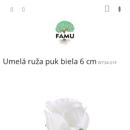
Prejsť
NÁKU
na
obsah
KOŠÍK
Umelá ruža puk biela 6 cm
W734-01F