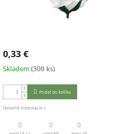
0,33 €
Jednotková
Skladom
(300 ks)
cena:
Pridať do košíka
Detailné informácie