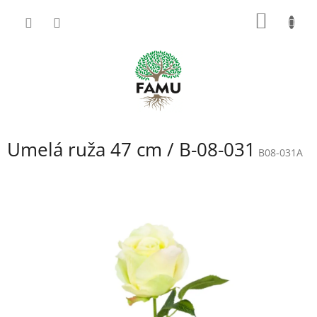
Prejsť
NÁKU
na
obsah
KOŠÍK
Umelá ruža 47 cm / B-08-031
B08-031A