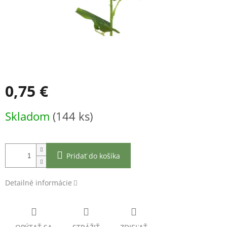
0,75 €
Jednotková
Skladom
(144 ks)
cena:
Pridať do košíka
Detailné informácie