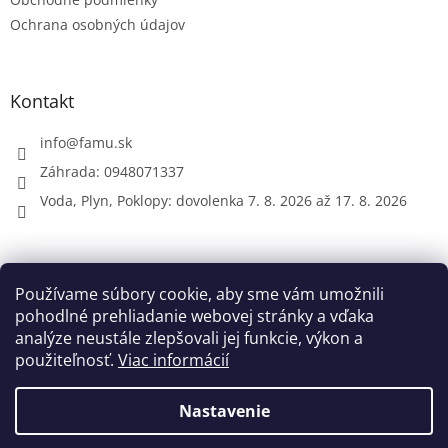
Ochrana osobných údajov
Kontakt
info
@
famu.sk
Záhrada: 0948071337
Voda, Plyn, Poklopy: dovolenka 7. 8. 2026 až 17. 8. 2026
Prijímame online platby
Používame súbory cookie, aby sme vám umožnili
pohodlné prehliadanie webovej stránky a vďaka
analýze neustále zlepšovali jej funkcie, výkon a
použiteľnosť.
Viac informácií
Nastavenie
Vytvoril Shoptet