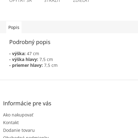
OPÝTAŤ SA
STRÁŽIŤ
ZDIEĽAŤ
Popis
Podrobný popis
- výška:
47 cm
- výška hlavy:
7,5 cm
- priemer hlavy:
7,5 cm
Z
á
p
ä
Informácie pre vás
t
Ako nakupovať
i
e
Kontakt
Dodanie tovaru
Obchodné podmienky