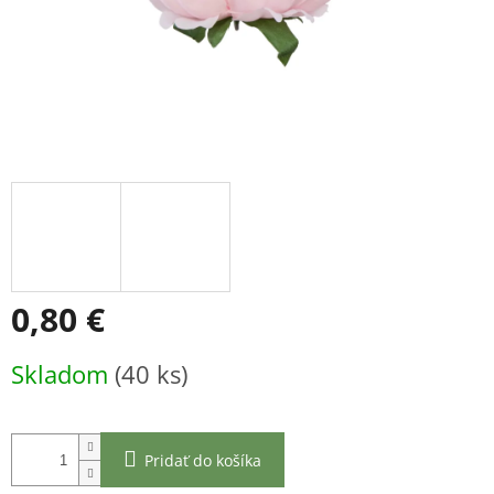
0,80 €
Jednotková
Skladom
(40 ks)
cena:
Pridať do košíka