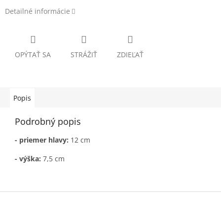
Detailné informácie
OPÝTAŤ SA
STRÁŽIŤ
ZDIEĽAŤ
Popis
Podrobný popis
- priemer hlavy:
12 cm
- výška:
7,5 cm
Z
á
p