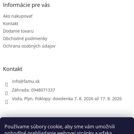
ä
Informácie pre vás
t
Ako nakupovať
i
e
Kontakt
Dodanie tovaru
Obchodné podmienky
Ochrana osobných údajov
Kontakt
info
@
famu.sk
Záhrada: 0948071337
Voda, Plyn, Poklopy: dovolenka 7. 8. 2026 až 17. 8. 2026
Prijímame online platby
Používame súbory cookie, aby sme vám umožnili
pohodlné prehliadanie webovej stránky a vďaka