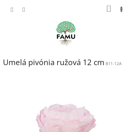
Prejsť
NÁKU
na
obsah
KOŠÍK
Umelá pivónia ružová 12 cm
B11-12A