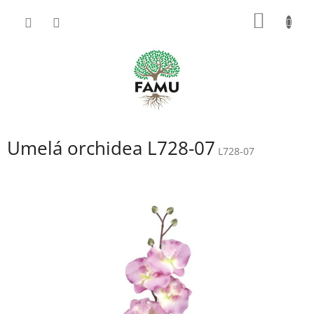
Prejsť
NÁKU
na
obsah
KOŠÍK
Umelá orchidea L728-07
L728-07