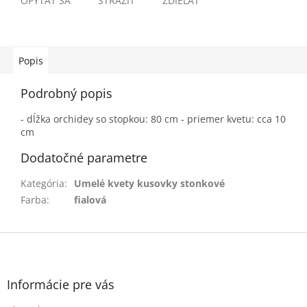
OPÝTAŤ SA
STRÁŽIŤ
ZDIEĽAŤ
Popis
Podrobný popis
- dĺžka orchidey so stopkou: 80 cm - priemer kvetu: cca 10
cm
Dodatočné parametre
Kategória
:
Umelé kvety kusovky stonkové
Farba
:
fialová
Z
á
p
ä
Informácie pre vás
t