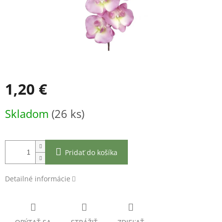
1,20 €
Jednotková
Skladom
(26 ks)
cena:
Pridať do košíka
Detailné informácie