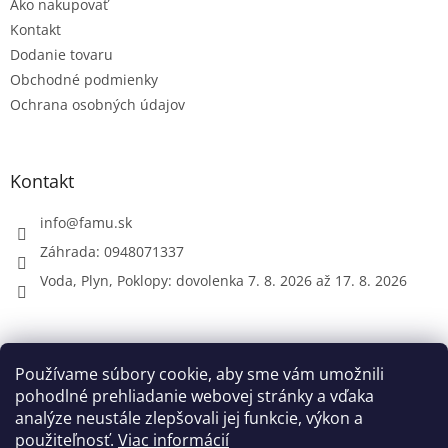
Ako nakupovať
i
e
Kontakt
Dodanie tovaru
Obchodné podmienky
Ochrana osobných údajov
Kontakt
info
@
famu.sk
Záhrada: 0948071337
Voda, Plyn, Poklopy: dovolenka 7. 8. 2026 až 17. 8. 2026
Prijímame online platby
Používame súbory cookie, aby sme vám umožnili
pohodlné prehliadanie webovej stránky a vďaka
analýze neustále zlepšovali jej funkcie, výkon a
použiteľnosť.
Viac informácií