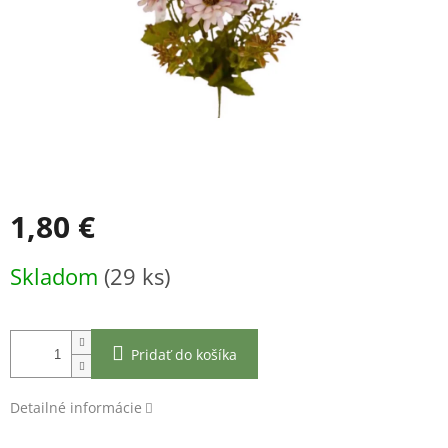
1,80 €
Jednotková
Skladom
(29 ks)
cena:
Pridať do košíka
Detailné informácie