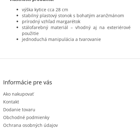
výška kytice cca 28 cm
stabilný plastový stonok s bohatým aranžmánom
prírodný vzhľad margarétok
stálofarebný materiál – vhodný aj na exteriérové
použitie
jednoduchá manipulácia a tvarovanie
Z
á
p
ä
Informácie pre vás
t
Ako nakupovať
i
e
Kontakt
Dodanie tovaru
Obchodné podmienky
Ochrana osobných údajov