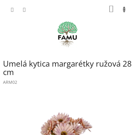
Prejsť
NÁKU
na
obsah
KOŠÍK
Umelá kytica margarétky ružová 28
cm
ARM02