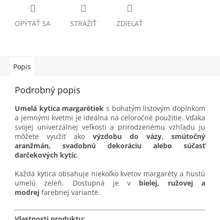
OPÝTAŤ SA
STRÁŽIŤ
ZDIEĽAŤ
Popis
Podrobný popis
Umelá kytica margarétiek
s bohatým listovým doplnkom
a jemnými kvetmi je ideálna na celoročné použitie. Vďaka
svojej univerzálnej veľkosti a prirodzenému vzhľadu ju
môžete využiť ako
výzdobu do vázy, smútočný
aranžmán, svadobnú dekoráciu alebo súčasť
darčekových kytíc
.
Každá kytica obsahuje niekoľko kvetov margaréty a hustú
umelú zeleň. Dostupná je v
bielej, ružovej a
modrej
farebnej variante.
Vlastnosti produktu: