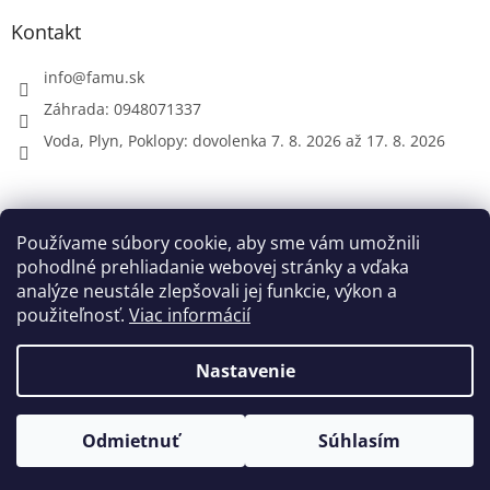
Kontakt
info
@
famu.sk
Záhrada: 0948071337
Voda, Plyn, Poklopy: dovolenka 7. 8. 2026 až 17. 8. 2026
Prijímame online platby
Používame súbory cookie, aby sme vám umožnili
pohodlné prehliadanie webovej stránky a vďaka
analýze neustále zlepšovali jej funkcie, výkon a
použiteľnosť.
Viac informácií
Nastavenie
Vytvoril Shoptet
Odmietnuť
Súhlasím
Copyright 2026
FAMU.sk
. Všetky práva vyhradené.