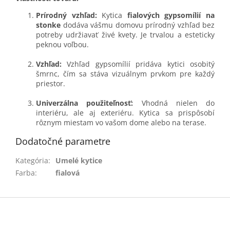
Prírodný vzhľad:
Kytica
fialových gypsomílií na
stonke
dodáva vášmu domovu prírodný vzhľad bez
potreby udržiavať živé kvety. Je trvalou a esteticky
peknou voľbou.
Vzhľad:
Vzhľad gypsomílií pridáva kytici osobitý
šmrnc, čím sa stáva vizuálnym prvkom pre každý
priestor.
Univerzálna použiteľnosť:
Vhodná nielen do
interiéru, ale aj exteriéru. Kytica sa prispôsobí
rôznym miestam vo vašom dome alebo na terase.
Dodatočné parametre
Kategória
:
Umelé kytice
Farba
:
fialová
Z
á
p