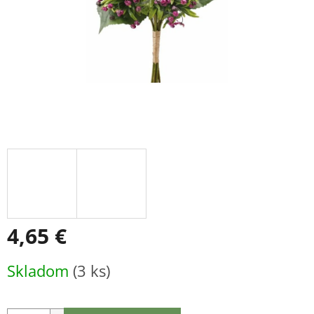
4,65 €
Jednotková
Skladom
(3 ks)
cena: