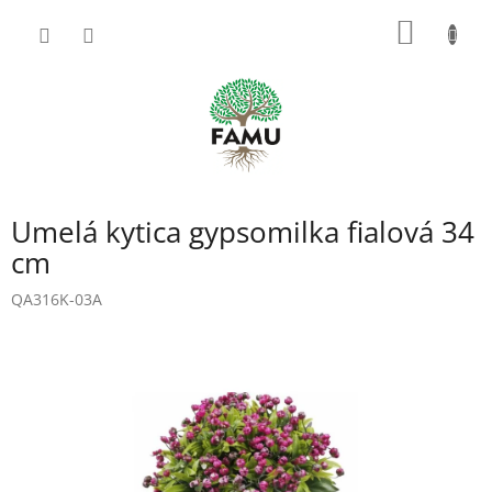
Prejsť
NÁKU
na
obsah
KOŠÍK
Umelá kytica gypsomilka fialová 34
cm
QA316K-03A