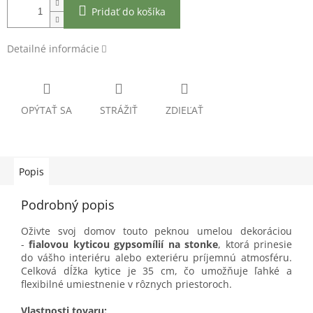
Pridať do košíka
Detailné informácie
OPÝTAŤ SA
STRÁŽIŤ
ZDIEĽAŤ
Popis
Podrobný popis
Oživte svoj domov touto peknou umelou dekoráciou
-
fialovou kyticou gypsomílií na stonke
, ktorá prinesie
do vášho interiéru alebo exteriéru príjemnú atmosféru.
Celková dĺžka kytice je 35 cm, čo umožňuje ľahké a
flexibilné umiestnenie v rôznych priestoroch.
Vlastnosti tovaru: