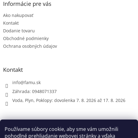
ä
Informácie pre vás
t
Ako nakupovať
i
e
Kontakt
Dodanie tovaru
Obchodné podmienky
Ochrana osobných údajov
Kontakt
info
@
famu.sk
Záhrada: 0948071337
Voda, Plyn, Poklopy: dovolenka 7. 8. 2026 až 17. 8. 2026
Prijímame online platby
Používame súbory cookie, aby sme vám umožnili
pohodlné prehliadanie webovej stránky a vďaka