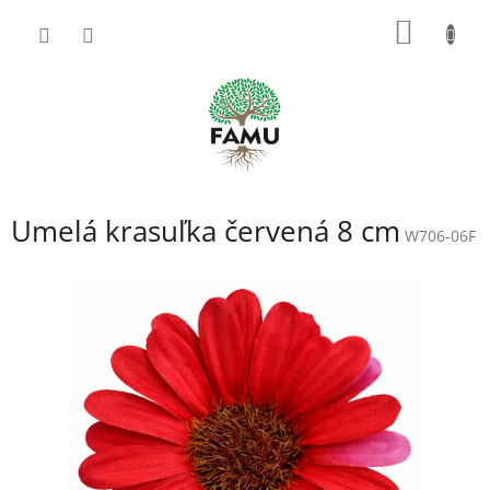
Prejsť
NÁKU
na
obsah
KOŠÍK
Umelá krasuľka červená 8 cm
W706-06F