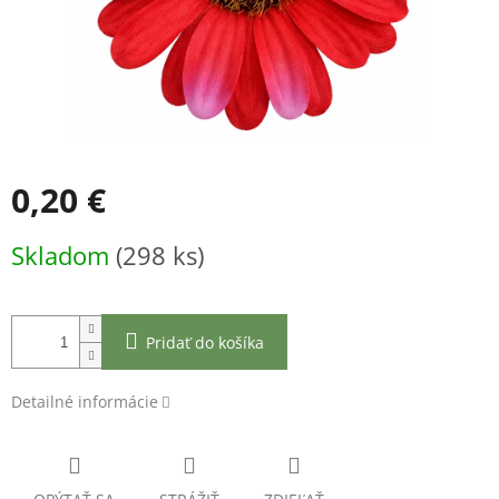
0,20 €
Jednotková
Skladom
(298 ks)
cena:
Pridať do košíka
Detailné informácie