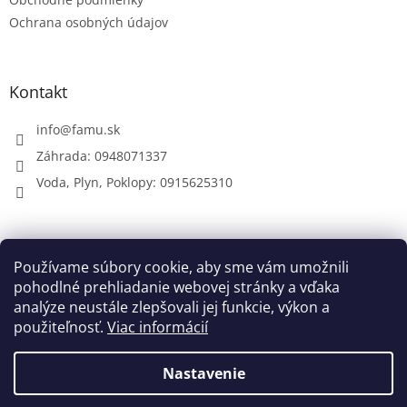
Ochrana osobných údajov
Kontakt
info
@
famu.sk
Záhrada: 0948071337
Voda, Plyn, Poklopy: 0915625310
Prijímame online platby
Používame súbory cookie, aby sme vám umožnili
pohodlné prehliadanie webovej stránky a vďaka
analýze neustále zlepšovali jej funkcie, výkon a
použiteľnosť.
Viac informácií
Nastavenie
Vytvoril Shoptet