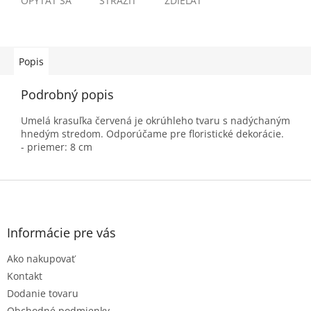
OPÝTAŤ SA
STRÁŽIŤ
ZDIEĽAŤ
Popis
Podrobný popis
Umelá krasuľka červená je okrúhleho tvaru s nadýchaným
hnedým stredom. Odporúčame pre floristické dekorácie.
- priemer: 8 cm
Z
á
p
ä
Informácie pre vás
t
Ako nakupovať
i
e
Kontakt
Dodanie tovaru
Obchodné podmienky