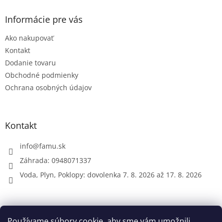
p
ä
Informácie pre vás
t
Ako nakupovať
i
e
Kontakt
Dodanie tovaru
Obchodné podmienky
Ochrana osobných údajov
Kontakt
info
@
famu.sk
Záhrada: 0948071337
Voda, Plyn, Poklopy: dovolenka 7. 8. 2026 až 17. 8. 2026
Prijímame online platby
Používame súbory cookie, aby sme vám umožnili