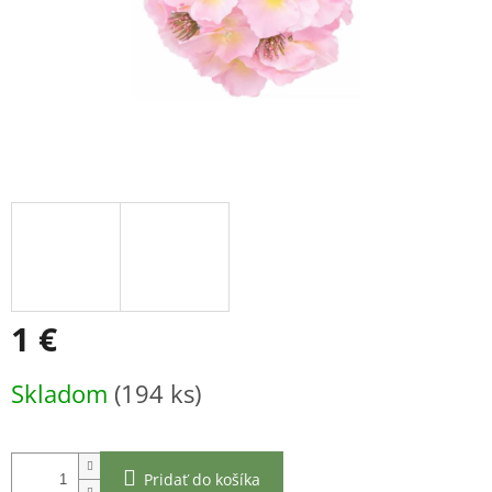
1 €
Jednotková
Skladom
(194 ks)
cena:
Pridať do košíka