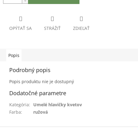
OPÝTAŤ SA
STRÁŽIŤ
ZDIEĽAŤ
Popis
Podrobný popis
Popis produktu nie je dostupný
Dodatočné parametre
Kategória
:
Umelé hlavičky kvetov
Farba
:
ružová
Z
á