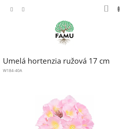
Prejsť
NÁKU
na
obsah
KOŠÍK
Umelá hortenzia ružová 17 cm
W184-40A