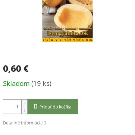
0,60 €
Jednotková
Skladom
(19 ks)
cena:
Pridať do košíka
Detailné informácie