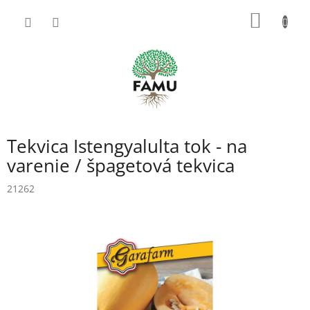
Prejsť
NÁKU
na
obsah
KOŠÍK
Tekvica Istengyalulta tok - na
varenie / špagetová tekvica
21262