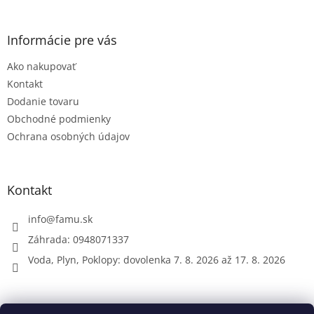
á
p
ä
Informácie pre vás
t
Ako nakupovať
i
e
Kontakt
Dodanie tovaru
Obchodné podmienky
Ochrana osobných údajov
Kontakt
info
@
famu.sk
Záhrada: 0948071337
Voda, Plyn, Poklopy: dovolenka 7. 8. 2026 až 17. 8. 2026
Prijímame online platby