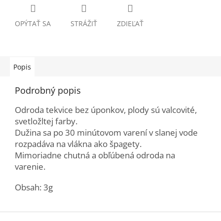
OPÝTAŤ SA
STRÁŽIŤ
ZDIEĽAŤ
Popis
Podrobný popis
Odroda tekvice bez úponkov, plody sú valcovité,
svetložltej farby.
Dužina sa po 30 minútovom varení v slanej vode
rozpadáva na vlákna ako špagety.
Mimoriadne chutná a obľúbená odroda na
varenie.
Obsah: 3g
Z