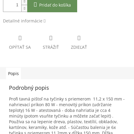
Pridať do košíka
Detailné informácie
OPÝTAŤ SA
STRÁŽIŤ
ZDIEĽAŤ
Popis
Podrobný popis
Profi tavná pištoľ na tyčinky s priemerom 11,2 x 150 mm -
nahrievací príkon 80 W - menovitý príkon (udržanie
teploty) 16 W - atestovaná - doba nahriatia je cca 4
minúty (potom vsuňte tyčinku a môžete začať lepiť) .
Používa sa na lepenie dreva, plastov, textílií, obkladov,
kartónov, keramiky, kože atď. - Súčasťou balenia je 6x
tyčinka s priemerom 11,2mm x dĺžka 150 mm. Dĺžka