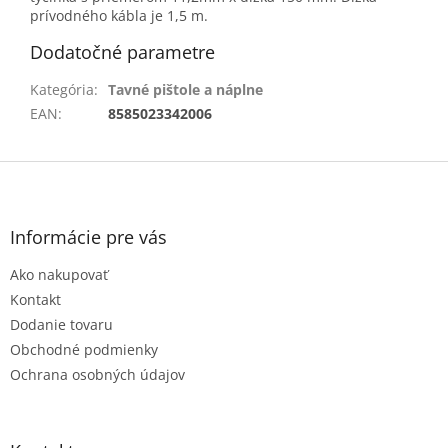
prívodného kábla je 1,5 m.
Dodatočné parametre
Kategória
:
Tavné pištole a náplne
EAN
:
8585023342006
Z
á
p
ä
Informácie pre vás
t
Ako nakupovať
i
e
Kontakt
Dodanie tovaru
Obchodné podmienky
Ochrana osobných údajov