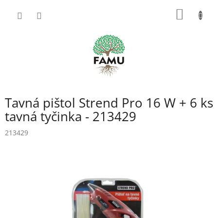
Prejsť
NÁKU
na
obsah
KOŠÍK
Tavná pištol Strend Pro 16 W + 6 ks
tavná tyčinka - 213429
213429