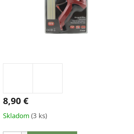
8,90 €
Jednotková
Skladom
(3 ks)
cena: