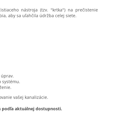
tiaceho nástroja (tzv. "krtka") na prečistenie
ia, aby sa uľahčila údržba celej siete.
 úprav.
o systému.
ženie.
vanie vašej kanalizácie.
 podľa aktuálnej dostupnosti.