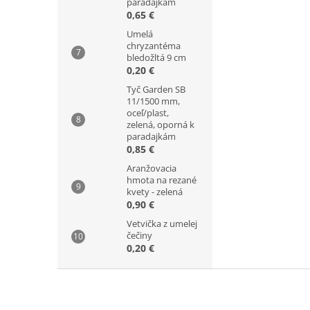
paradajkám
0,65 €
Umelá
chryzantéma
bledožltá 9 cm
0,20 €
Tyč Garden SB
11/1500 mm,
oceľ/plast,
zelená, oporná k
paradajkám
0,85 €
Aranžovacia
hmota na rezané
kvety - zelená
0,90 €
Vetvička z umelej
čečiny
0,20 €
Z
á
p