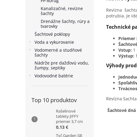
PP-korug
Kanalizačné, revízne
Revízna šachta
šachty
potrubia. Je id
Drenážne šachty, rúry a
tvarovky
Technické p
Šachtové poklopy
Priemer 
Voda a vykurovanie
Šachtové
Vodomerné a studňové
Vstup:
1
šachty
Výstup:
Nádrže pre dažďovú vodu,
Výhody prod
žumpy, septiky
Vodovodné batérie
Jednodu
Spoľahli
Trvácnos
Revízna šachta
Top 10 produktov
Šachtové dná 
Rašelinové
tablety JIFFY
priemer 3,7 cm
0,13 €
Tyč Garden SB