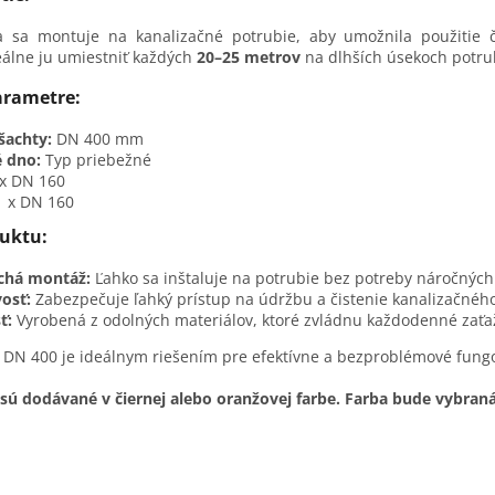
 sa montuje na kanalizačné potrubie, aby umožnila použitie čis
eálne ju umiestniť každých
20–25 metrov
na dlhších úsekoch potrub
arametre:
šachty:
DN 400 mm
 dno:
Typ priebežné
 x DN 160
1 x DN 160
uktu:
chá montáž:
Ľahko sa inštaluje na potrubie bez potreby náročných
vosť:
Zabezpečuje ľahký prístup na údržbu a čistenie kanalizačnéh
ť:
Vyrobená z odolných materiálov, ktoré zvládnu každodenné zaťa
 DN 400 je ideálnym riešením pre efektívne a bezproblémové fungo
sú dodávané v čiernej alebo oranžovej farbe. Farba bude vybraná