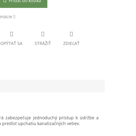
Pridať do košíka
rmácie
OPÝTAŤ SA
STRÁŽIŤ
ZDIEĽAŤ
orá zabezpečuje jednoduchý prístup k údržbe a
 predísť upchatiu kanalizačných vetiev.