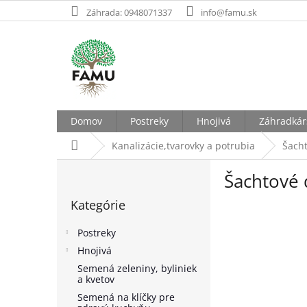
Prejsť
Záhrada: 0948071337
info@famu.sk
na
obsah
Domov
Postreky
Hnojivá
Záhradkár
Domov
Kanalizácie,tvarovky a potrubia
Šach
B
Šachtové
o
Preskočiť
č
Kategórie
kategórie
n
ý
Postreky
p
Hnojivá
a
Semená zeleniny, byliniek
n
a kvetov
e
Semená na klíčky pre
l