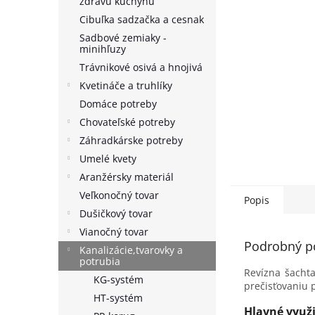
zdravú kuchyňu
Cibuľka sadzačka a cesnak
Sadbové zemiaky -
minihľuzy
Trávnikové osivá a hnojivá
Kvetináče a truhlíky
Domáce potreby
Chovateľské potreby
Záhradkárske potreby
Umelé kvety
Aranžérsky materiál
Veľkonočný tovar
Popis
Dušičkový tovar
Vianočný tovar
Podrobný p
Kanalizácie,tvarovky a
potrubia
Revízna šacht
KG-systém
prečisťovaniu 
HT-systém
Hlavné využi