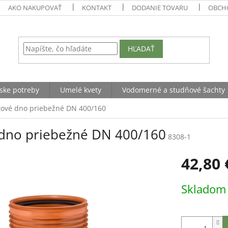
AKO NAKUPOVAŤ
KONTAKT
DODANIE TOVARU
OBCH
HĽADAŤ
ske potreby
Umelé kvety
Vodomerné a studňové šachty
tové dno priebežné DN 400/160
 dno priebežné DN 400/160
8308-1
42,80 
Jednotková
Sklado
cena: