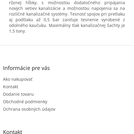
rôznej hĺbky, s možnosťou dodatočného pripájania
nových vetiev kanalizácie a možnosťou napojenia sa na
rozličné kanalizačné systémy. Tesnosť spojov pri pretlaku
aj podtlaku až 0,5 bar zaisťuje tesnenie vyrobené z
odolného kaučuku. Maximálny tlak kanalizačnej šachty je
1,5 tony.
Z
á
p
ä
Informácie pre vás
t
Ako nakupovať
i
e
Kontakt
Dodanie tovaru
Obchodné podmienky
Ochrana osobných údajov
Kontakt