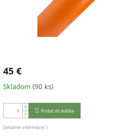
45 €
Jednotková
Skladom
(90 ks)
cena:
Pridať do košíka
Detailné informácie