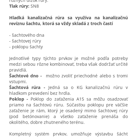
rôznych dĺžok rúry.
Tlak rúry:
SN8
Hladká kanalizačná rúra sa využíva na kanalizačnú
revíznu šachtu, ktorá sa vždy skladá z troch častí
- šachtového dna
- šachtovej rúry
- poklopu šachty
Jednotlivé typy týchto prvkov je možné podľa potreby
medzi sebou rôzne kombinovať, treba však dodržať určité
pravidlá.
Šachtové dno -
možno zvoliť priechodné alebo s tromi
vstupmi.
Šachtová rúra -
Jedná sa o KG kanalizačnú rúru v
hladkom prevedení bez hrdla.
Poklop -
Poklop do zaťaženia A15 sa môžu osadzovať
priamo na šachtovú rúru. Súčasťou poklopu pre väčšie
zaťaženie je rám, ktorý je osadený mimo šachtovej rúry
(pod betónovanie) a všetko zaťaženie prenáša do
okolitého, dobre zhutneného terénu.
Kompletný systém prvkov, umožňuje výstavbu šácht