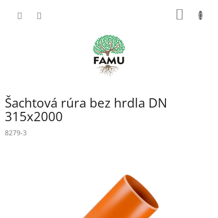
Prejsť
NÁKU
na
obsah
KOŠÍK
Šachtová rúra bez hrdla DN
315x2000
8279-3