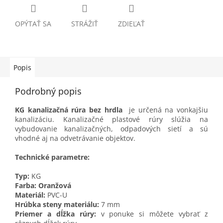
OPÝTAŤ SA
STRÁŽIŤ
ZDIEĽAŤ
Popis
Podrobný popis
KG kanalizačná rúra bez hrdla
je určená na vonkajšiu
kanalizáciu. Kanalizačné plastové rúry slúžia na
vybudovanie kanalizačných, odpadových sietí a sú
vhodné aj na odvetrávanie objektov.
Technické parametre:
Typ:
KG
Farba:
Oranžová
Materiál:
PVC-U
Hrúbka steny materiálu:
7 mm
Priemer a dĺžka rúry:
v
ponuke si môžete vybrať z