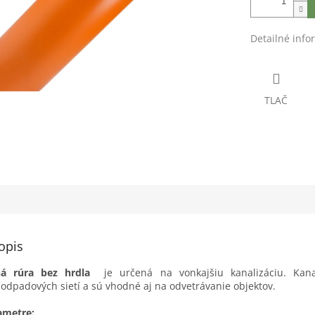
Detailné info
TLAČ
opis
ná rúra bez hrdla
je určená na vonkajšiu kanalizáciu. Kana
 odpadových sietí a sú vhodné aj na odvetrávanie objektov.
ametre: