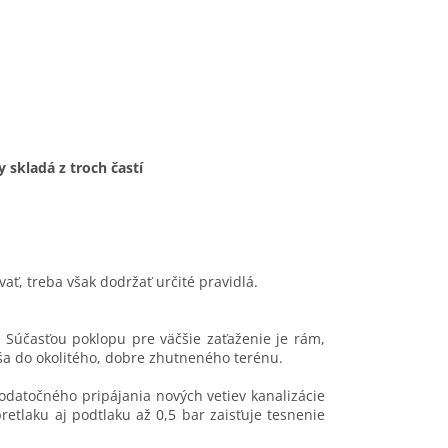
 skladá z troch častí
ť, treba však dodržať určité pravidlá.
 Súčasťou poklopu pre väčšie zaťaženie je rám,
ša do okolitého, dobre zhutneného terénu.
datočného pripájania nových vetiev kanalizácie
etlaku aj podtlaku až 0,5 bar zaisťuje tesnenie