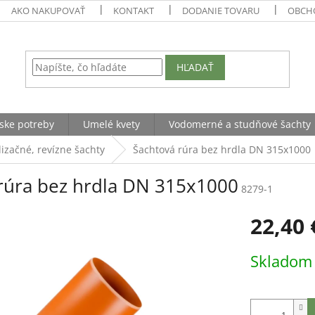
AKO NAKUPOVAŤ
KONTAKT
DODANIE TOVARU
OBCH
HĽADAŤ
ske potreby
Umelé kvety
Vodomerné a studňové šachty
izačné, revízne šachty
Šachtová rúra bez hrdla DN 315x1000
rúra bez hrdla DN 315x1000
8279-1
22,40 
Jednotková
Sklado
cena: