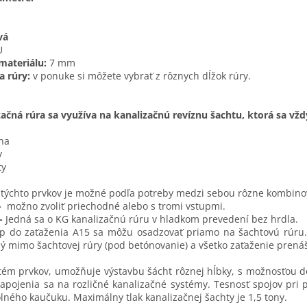
vá
U
materiálu:
7 mm
a rúry:
v ponuke si môžete vybrať z rôznych dĺžok rúry.
ačná rúra sa využíva na kanalizačnú revíznu šachtu, ktorá sa vždy
na
y
ty
y týchto prvkov je možné podľa potreby medzi sebou rôzne kombinova
-
možno zvoliť priechodné alebo s tromi vstupmi.
-
Jedná sa o KG kanalizačnú rúru v hladkom prevedení bez hrdla.
op do zaťaženia A15 sa môžu osadzovať priamo na šachtovú rúru.
ný mimo šachtovej rúry (pod betónovanie) a všetko zaťaženie prená
ém prvkov, umožňuje výstavbu šácht rôznej hĺbky, s možnosťou do
pojenia sa na rozličné kanalizačné systémy. Tesnosť spojov pri pr
lného kaučuku. Maximálny tlak kanalizačnej šachty je 1,5 tony.