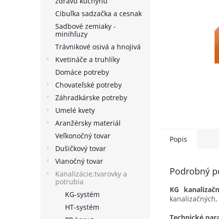
zdravú kuchyňu
Cibuľka sadzačka a cesnak
Sadbové zemiaky -
minihľuzy
Trávnikové osivá a hnojivá
Kvetináče a truhlíky
Domáce potreby
Chovateľské potreby
Záhradkárske potreby
Umelé kvety
Aranžérsky materiál
Veľkonočný tovar
Popis
Dušičkový tovar
Vianočný tovar
Podrobný p
Kanalizácie,tvarovky a
potrubia
KG kanalizač
KG-systém
kanalizačných,
HT-systém
Technické par