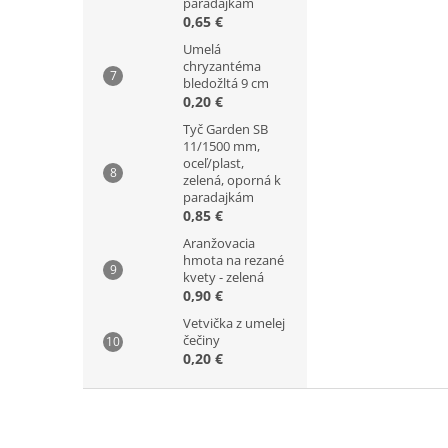
paradajkám
0,65 €
Umelá
chryzantéma
bledožltá 9 cm
0,20 €
Tyč Garden SB
11/1500 mm,
oceľ/plast,
zelená, oporná k
paradajkám
0,85 €
Aranžovacia
hmota na rezané
kvety - zelená
0,90 €
Vetvička z umelej
čečiny
0,20 €
Z
á
p