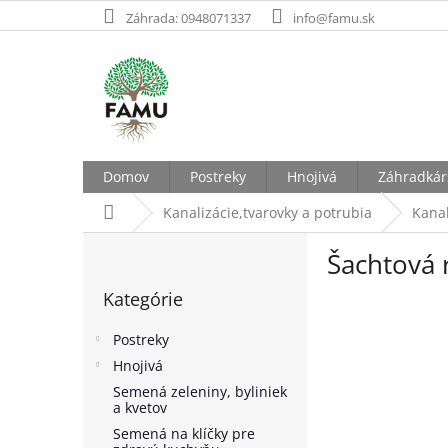
Prejsť
Záhrada: 0948071337
info@famu.sk
na
obsah
Domov
Postreky
Hnojivá
Záhradkár
Domov
Kanalizácie,tvarovky a potrubia
Kanal
B
Šachtová 
o
Preskočiť
č
Kategórie
kategórie
n
ý
Postreky
p
Hnojivá
a
Semená zeleniny, byliniek
n
a kvetov
e
Semená na klíčky pre
l