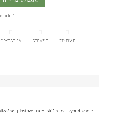
Pridať do košíka
rmácie
OPÝTAŤ SA
STRÁŽIŤ
ZDIEĽAŤ
lizačné plastové rúry slúžia na vybudovanie