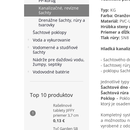
PP-korug
Kanalizačné, revízne
Typ:
KG
šachty
Farba:
Oranžo
Drenážne šachty, rúry a
Materiál:
PVC-
tvarovky
Hrúbka steny 
Priemer a dĺžk
Šachtové poklopy
Tlak rúry:
SN8
Voda a vykurovanie
Vodomerné a studňové
Hladká kanaliz
šachty
Nádrže pre dažďovú vodu,
- šachtového d
žumpy, septiky
- šachtovej rúr
- poklopu šach
Vodovodné batérie
Jednotlivé typ
Šachtové dno 
Šachtová rúra 
Top 10 produktov
Poklop -
Pokl
ktorý je osade
Rašelinové
tablety JIFFY
Kompletný syst
priemer 3,7 cm
a možnosťou na
0,13 €
vyrobené z odo
Tyč Garden SB