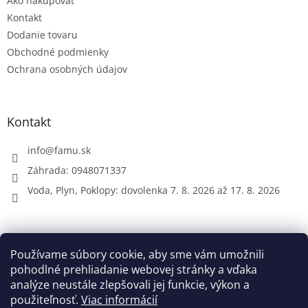
Ako nakupovať
i
e
Kontakt
Dodanie tovaru
Obchodné podmienky
Ochrana osobných údajov
Kontakt
info
@
famu.sk
Záhrada: 0948071337
Voda, Plyn, Poklopy: dovolenka 7. 8. 2026 až 17. 8. 2026
Prijímame online platby
Používame súbory cookie, aby sme vám umožnili
pohodlné prehliadanie webovej stránky a vďaka
analýze neustále zlepšovali jej funkcie, výkon a
použiteľnosť.
Viac informácií