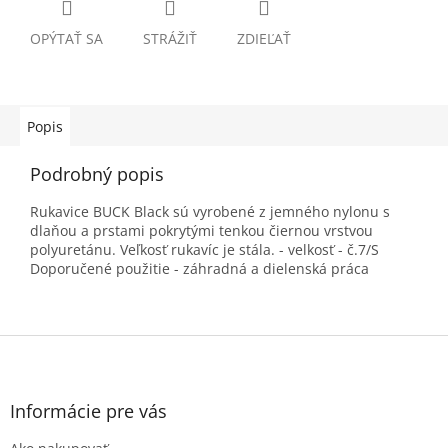
OPÝTAŤ SA
STRÁŽIŤ
ZDIEĽAŤ
Popis
Podrobný popis
Rukavice BUCK Black sú vyrobené z jemného nylonu s
dlaňou a prstami pokrytými tenkou čiernou vrstvou
polyuretánu. Veľkosť rukavíc je stála. - velkosť - č.7/S
Doporučené použitie - záhradná a dielenská práca
Z
á
p
ä
Informácie pre vás
t