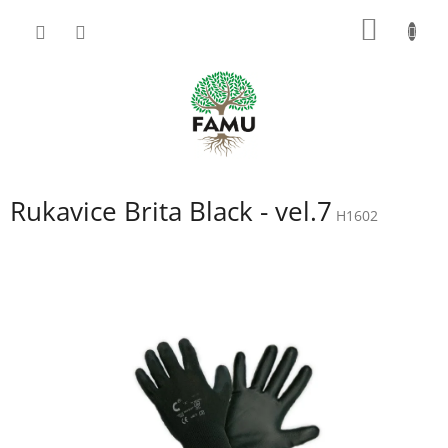
Prejsť
NÁKU
na
obsah
KOŠÍK
Rukavice Brita Black - vel.7
H1602