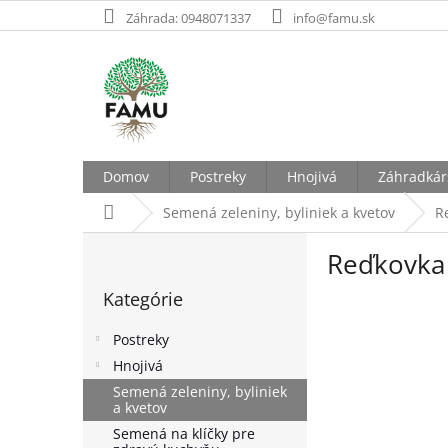
Prejsť
Záhrada: 0948071337
info@famu.sk
na
obsah
Domov
Postreky
Hnojivá
Záhradkár
Domov
Semená zeleniny, byliniek a kvetov
R
B
Reďkovka 
o
Preskočiť
č
Kategórie
kategórie
n
ý
Postreky
p
Hnojivá
a
Semená zeleniny, byliniek
n
a kvetov
e
Semená na klíčky pre
l