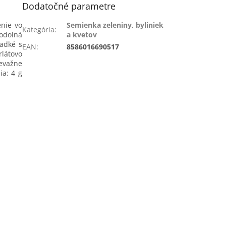
Dodatočné parametre
enie vo
Semienka zeleniny, byliniek
Kategória
:
 odolná
a kvetov
ladké s
EAN
:
8586016690517
rlátovo
evažne
ia: 4 g