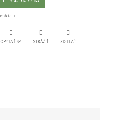
Pridať do košíka
rmácie
OPÝTAŤ SA
STRÁŽIŤ
ZDIEĽAŤ