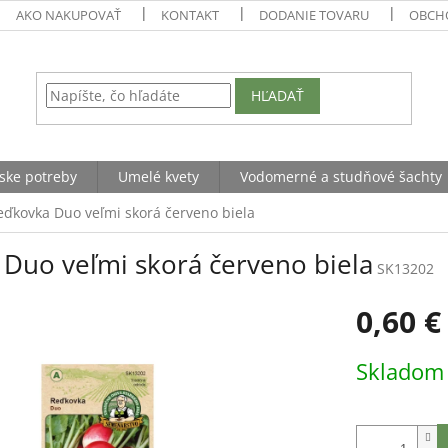
AKO NAKUPOVAŤ
KONTAKT
DODANIE TOVARU
OBCH
HĽADAŤ
ske potreby
Umelé kvety
Vodomerné a studňové šachty
eďkovka Duo veľmi skorá červeno biela
Duo veľmi skorá červeno biela
SK13202
0,60 €
Jednotková
Sklado
cena: