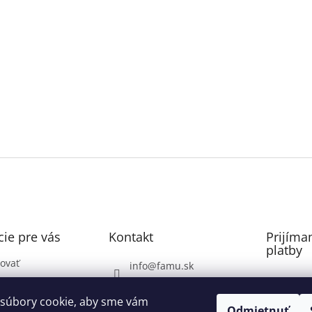
ie pre vás
Kontakt
Prijíma
platby
ovať
info
@
famu.sk
Záhrada: 0948071337
ovaru
súbory cookie, aby sme vám
Voda, Plyn, Poklopy: do
Odmietnuť