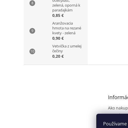
oceľ/plast,
zelená, oporná k
paradajkám
0,85 €
Aranžovacia
hmota na rezané
kvety - zelená
0,90 €
Vetvička z umelej
čečiny
0,20 €
Z
á
p
ä
t
Informác
i
e
Ako nakup
Kontakt
Dodanie t
Používame 