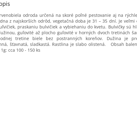
opis
rvenobiela odroda určená na skoré poľné pestovanie aj na rýchl
Jedna z najskorších odrôd, vegetačná doba je 31 – 35 dní. Je veľmi
buľvičiek, praskaniu bulvičiek a vybiehaniu do kvetu. Bulvičky sú h
žinou, guľovité až plocho guľovité v horných dvoch tretinách ša
podnej tretine biele bez postranných koreňov. Dužina je pr
mná, šťavnatá, sladkastá. Rastlina je slabo olistená. Obsah balen
1g: cca 100 - 150 ks