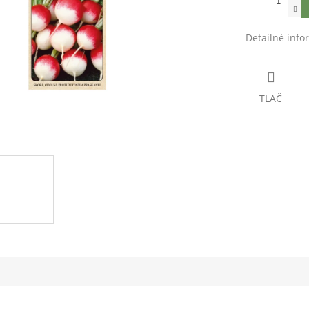
Detailné info
TLAČ