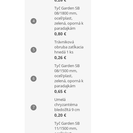
Tyč Garden SB
08/1800 mm,
oceľ/plast,
zelená, oporná k
paradajkám
0,80 €
Trávniková
obruba zatĺkacia
hnedá 1 ks
0,26 €
Tyč Garden SB
08/1500 mm,
oceľ/plast,
zelená, oporná k
paradajkám
0,65 €
Umelá
chryzantéma
bledožltá 9 cm
0,20 €
Tyč Garden SB
11/1500 mm,