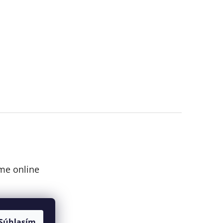
me online
Súhlasím