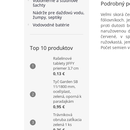
Vodomerné a studňové
Podrobný p
šachty
Nádrže pre dažďovú vodu,
Veľmi skorá če
žumpy, septiky
fóliovníkoch. 
Vodovodné batérie
proti dutosti 
naružovenou du
červené, v s
ružovkastá, je
Top 10 produktov
Počet semien v 
Rašelinové
tablety JIFFY
priemer 3,7 cm
0,13 €
Tyč Garden SB
11/1800 mm,
oceľ/plast,
zelená, oporná k
paradajkám
0,95 €
Trávniková
obruba zatĺkacia
zelená 1 ks
0,26 €