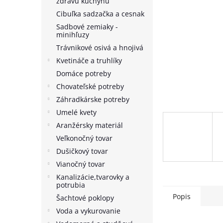
zdravú kuchyňu
Cibuľka sadzačka a cesnak
Sadbové zemiaky -
minihľuzy
Trávnikové osivá a hnojivá
Kvetináče a truhlíky
Domáce potreby
Chovateľské potreby
Záhradkárske potreby
Umelé kvety
Aranžérsky materiál
Veľkonočný tovar
Dušičkový tovar
Vianočný tovar
Kanalizácie,tvarovky a
potrubia
Popis
Šachtové poklopy
Voda a vykurovanie