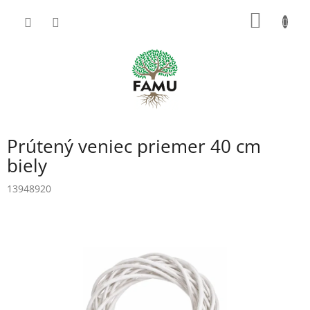
Prejsť
NÁKU
na
obsah
KOŠÍK
Prútený veniec priemer 40 cm
biely
13948920