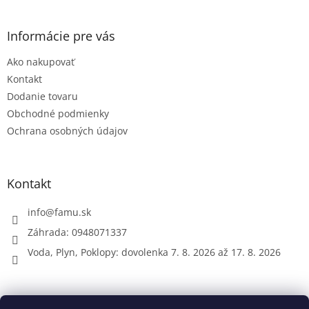
á
p
ä
Informácie pre vás
t
Ako nakupovať
i
e
Kontakt
Dodanie tovaru
Obchodné podmienky
Ochrana osobných údajov
Kontakt
info
@
famu.sk
Záhrada: 0948071337
Voda, Plyn, Poklopy: dovolenka 7. 8. 2026 až 17. 8. 2026
Prijímame online platby