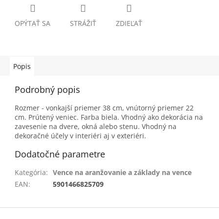
OPÝTAŤ SA
STRÁŽIŤ
ZDIEĽAŤ
Popis
Podrobný popis
Rozmer - vonkajší priemer 38 cm, vnútorný priemer 22
cm. Prútený veniec. Farba biela. Vhodný ako dekorácia na
zavesenie na dvere, okná alebo stenu. Vhodný na
dekoračné účely v interiéri aj v exteriéri.
Dodatočné parametre
Kategória
:
Vence na aranžovanie a základy na vence
EAN
:
5901466825709
Z