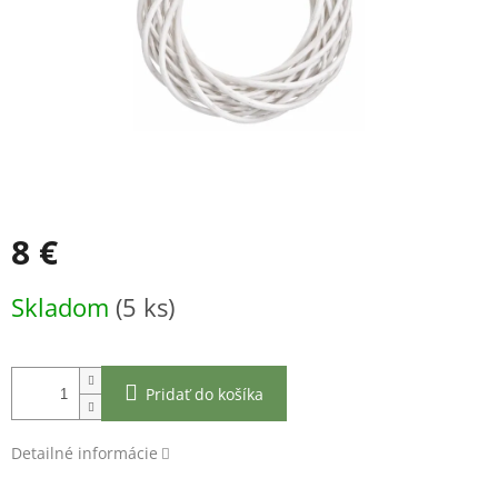
8 €
Jednotková
Skladom
(5 ks)
cena:
Pridať do košíka
Detailné informácie