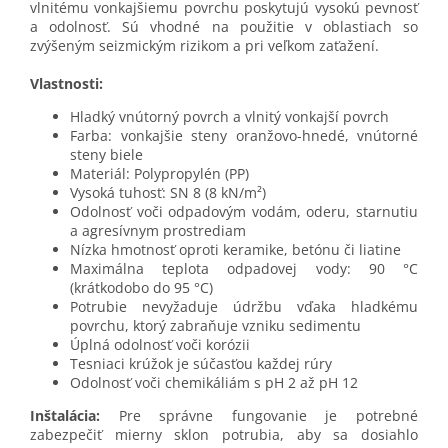
vlnitému vonkajšiemu povrchu poskytujú vysokú pevnosť
a odolnosť. Sú vhodné na použitie v oblastiach so
zvýšeným seizmickým rizikom a pri veľkom zaťažení.
Vlastnosti:
Hladký vnútorný povrch a vlnitý vonkajší povrch
Farba: vonkajšie steny oranžovo-hnedé, vnútorné
steny biele
Materiál: Polypropylén (PP)
Vysoká tuhosť: SN 8 (8 kN/m²)
Odolnosť voči odpadovým vodám, oderu, starnutiu
a agresívnym prostrediam
Nízka hmotnosť oproti keramike, betónu či liatine
Maximálna teplota odpadovej vody: 90 °C
(krátkodobo do 95 °C)
Potrubie nevyžaduje údržbu vďaka hladkému
povrchu, ktorý zabraňuje vzniku sedimentu
Úplná odolnosť voči korózii
Tesniaci krúžok je súčasťou každej rúry
Odolnosť voči chemikáliám s pH 2 až pH 12
Inštalácia:
Pre správne fungovanie je potrebné
zabezpečiť mierny sklon potrubia, aby sa dosiahlo