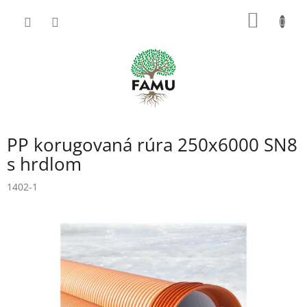
Prejsť
NÁKU
na
obsah
KOŠÍK
PP korugovaná rúra 250x6000 SN8
s hrdlom
1402-1