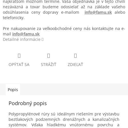
najkratšom možnom termíne. Vaša objednávka je v tejto chvíli
nezáväzná a tovar budeme odosielať až na základe vašeho
odsúhlasenia ceny dopravy e-mailom
info@famu.sk
alebo
telefonicky.
Pre nakupovanie za veľkoobchodné ceny nás kontaktujte
na e-
mail
info@famu.sk
Detailné informácie
OPÝTAŤ SA
STRÁŽIŤ
ZDIEĽAŤ
Popis
Podrobný popis
Polypropylénové rúry sú ideálnym riešením pre výstavbu
beztlakových podzemných drenážnych a kanalizačných
systémov. Vďaka hladkému vnútornému povrchu a