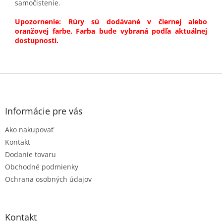
samočistenie.
Upozornenie: Rúry sú dodávané v čiernej alebo
oranžovej farbe. Farba bude vybraná podľa aktuálnej
dostupnosti.
Z
á
p
ä
Informácie pre vás
t
Ako nakupovať
i
e
Kontakt
Dodanie tovaru
Obchodné podmienky
Ochrana osobných údajov
Kontakt