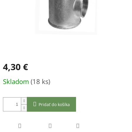
4,30 €
Jednotková
Skladom
(18 ks)
cena:
Pridať do košíka