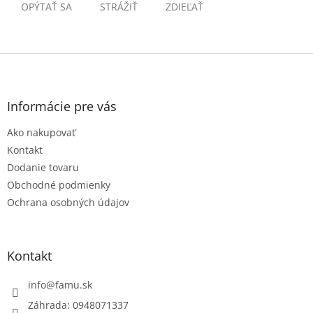
OPÝTAŤ SA
STRÁŽIŤ
ZDIEĽAŤ
Z
á
p
ä
Informácie pre vás
t
Ako nakupovať
i
e
Kontakt
Dodanie tovaru
Obchodné podmienky
Ochrana osobných údajov
Kontakt
info
@
famu.sk
Záhrada: 0948071337