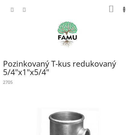
Prejsť
NÁKU
na
obsah
KOŠÍK
Pozinkovaný T-kus redukovaný
5/4"x1"x5/4"
2705