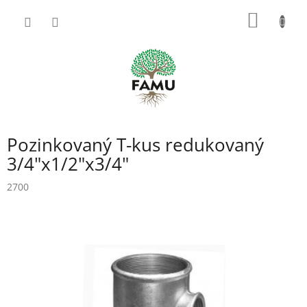
Prejsť
NÁKU
na
obsah
KOŠÍK
Pozinkovaný T-kus redukovaný
3/4"x1/2"x3/4"
2700