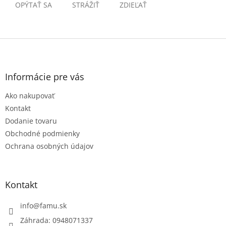
OPÝTAŤ SA
STRÁŽIŤ
ZDIEĽAŤ
Z
á
p
ä
Informácie pre vás
t
Ako nakupovať
i
e
Kontakt
Dodanie tovaru
Obchodné podmienky
Ochrana osobných údajov
Kontakt
info
@
famu.sk
Záhrada: 0948071337