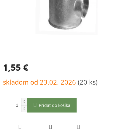
1,55 €
Jednotková
skladom od 23.02. 2026
(20 ks)
cena:
Pridať do košíka