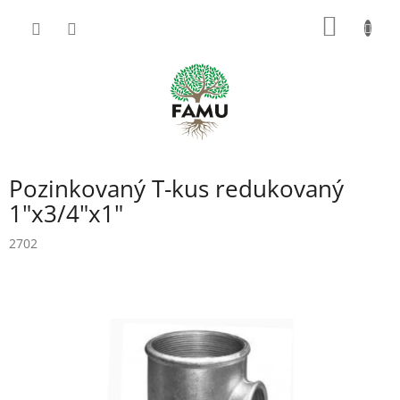
Prejsť
NÁKU
na
obsah
KOŠÍK
Pozinkovaný T-kus redukovaný
1"x3/4"x1"
2702