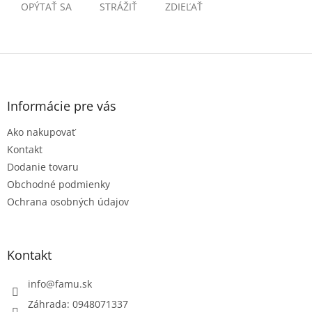
OPÝTAŤ SA
STRÁŽIŤ
ZDIEĽAŤ
Z
á
p
ä
Informácie pre vás
t
Ako nakupovať
i
e
Kontakt
Dodanie tovaru
Obchodné podmienky
Ochrana osobných údajov
Kontakt
info
@
famu.sk
Záhrada: 0948071337