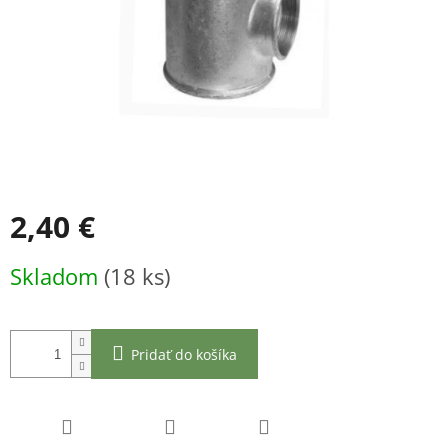
2,40 €
Jednotková
Skladom
(18 ks)
cena:
Pridať do košíka