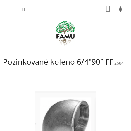
Prejsť
NÁKU
na
obsah
KOŠÍK
Pozinkované koleno 6/4"90° FF
2684