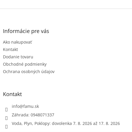
Z
á
p
ä
Informácie pre vás
t
Ako nakupovať
i
e
Kontakt
Dodanie tovaru
Obchodné podmienky
Ochrana osobných údajov
Kontakt
info
@
famu.sk
Záhrada: 0948071337
Voda, Plyn, Poklopy: dovolenka 7. 8. 2026 až 17. 8. 2026