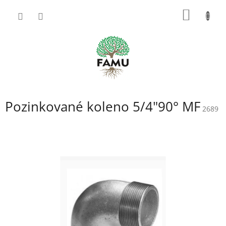
Prejsť
NÁKU
na
obsah
KOŠÍK
Pozinkované koleno 5/4"90° MF
2689