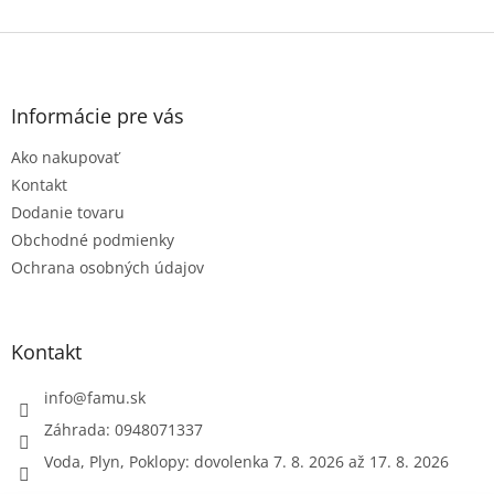
Z
á
p
ä
Informácie pre vás
t
Ako nakupovať
i
e
Kontakt
Dodanie tovaru
Obchodné podmienky
Ochrana osobných údajov
Kontakt
info
@
famu.sk
Záhrada: 0948071337
Voda, Plyn, Poklopy: dovolenka 7. 8. 2026 až 17. 8. 2026