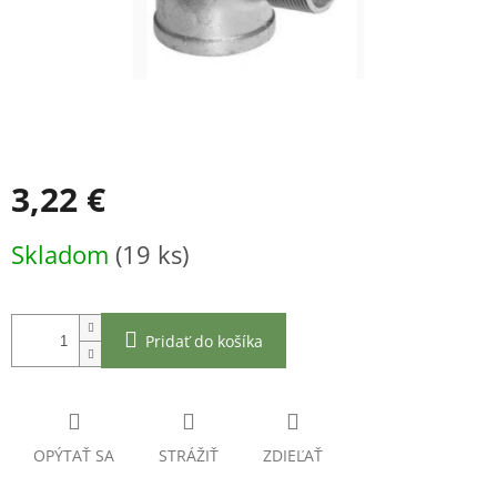
3,22 €
Jednotková
Skladom
(19 ks)
cena:
Pridať do košíka
OPÝTAŤ SA
STRÁŽIŤ
ZDIEĽAŤ