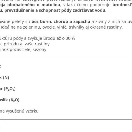
noja obohateného o matolinu
, vďaka čomu podporuje
úrodnosť
, prevzdušnenie a schopnosť pôdy zadržiavať vodu
.
ované pelety sú
bez burín, chorôb a zápachu
a živiny z nich sa u
. Ideálne na zeleninu, ovocie, vinič, trávniky aj okrasné rastliny.
ruktúru pôdy a zvyšuje úrodu až o 30 %
 prírodu aj vaše rastliny
inok počas celej sezóny
:
k (N)
r (P₂O₅)
slík (K₂O)
na vysušenú vzorku
: