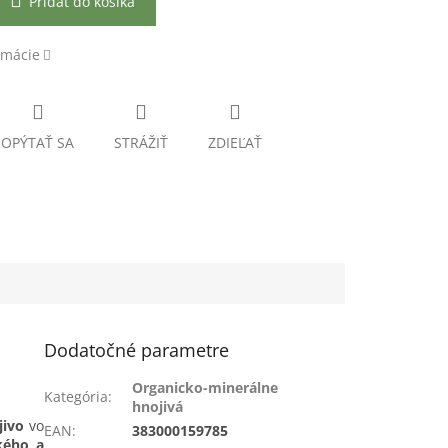
Pridať do košíka
rmácie
OPÝTAŤ SA
STRÁŽIŤ
ZDIEĽAŤ
Dodatočné parametre
Organicko-minerálne
Kategória
:
hnojivá
jivo
vo
EAN
:
383000159785
kého a