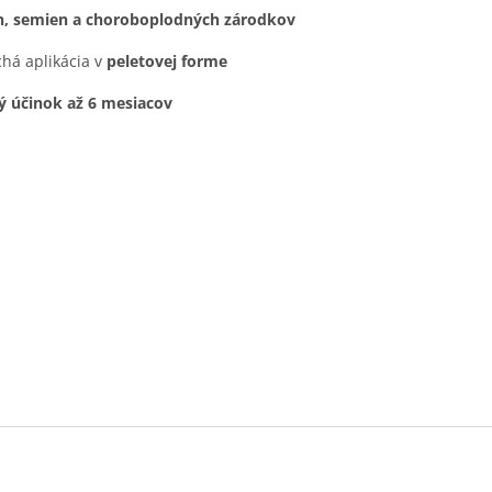
n, semien a choroboplodných zárodkov
há aplikácia v
peletovej forme
 účinok až 6 mesiacov