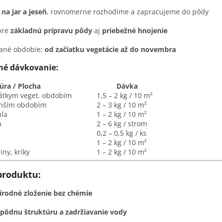
a
na jar a jeseň
, rovnomerne rozhodíme a zapracujeme do pôdy
pre
základnú prípravu pôdy
aj
priebežné hnojenie
ané obdobie:
od začiatku vegetácie až do novembra
é dávkovanie:
/ Plocha
Dávka
átkym veget. obdobím
1,5 – 2 kg / 10 m²
lhším obdobím
2 – 3 kg / 10 m²
ľa
1 – 2 kg / 10 m²
m
2 – 6 kg / strom
0,2 – 0,5 kg / ks
1 – 2 kg / 10 m²
ny, kríky
1 – 2 kg / 10 m²
produktu:
írodné zloženie bez chémie
pôdnu štruktúru a zadržiavanie vody