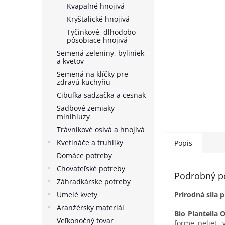
Kvapalné hnojivá
Kryštalické hnojivá
Tyčinkové, dlhodobo
pôsobiace hnojivá
Semená zeleniny, byliniek
a kvetov
Semená na klíčky pre
zdravú kuchyňu
Cibuľka sadzačka a cesnak
Sadbové zemiaky -
minihľuzy
Trávnikové osivá a hnojivá
Kvetináče a truhlíky
Popis
Domáce potreby
Chovateľské potreby
Podrobný p
Záhradkárske potreby
Umelé kvety
Prírodná sila 
Aranžérsky materiál
Bio Plantella 
Veľkonočný tovar
forme peliet,