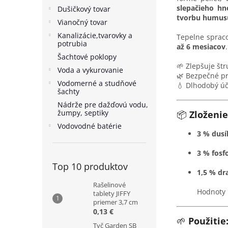
slepačieho h
Dušičkový tovar
tvorbu humusu
Vianočný tovar
Kanalizácie,tvarovky a
Tepelne sprac
potrubia
až 6 mesiacov
Šachtové poklopy
🌱 Zlepšuje št
Voda a vykurovanie
🌿 Bezpečné pre
Vodomerné a studňové
💧 Dlhodobý úč
šachty
Nádrže pre dažďovú vodu,
žumpy, septiky
📦
Zloženie
Vodovodné batérie
3 % dusí
3 % fosfo
Top 10 produktov
1,5 % dra
Rašelinové
Hodnoty 
tablety JIFFY
priemer 3,7 cm
0,13 €
🌱
Použitie
Tyč Garden SB