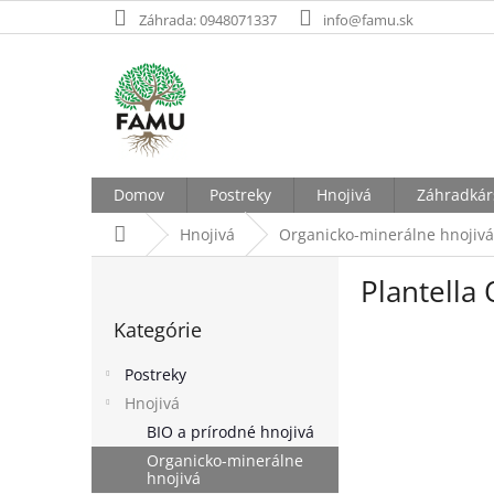
Prejsť
Záhrada: 0948071337
info@famu.sk
na
obsah
Domov
Postreky
Hnojivá
Záhradkár
Domov
Hnojivá
Organicko-minerálne hnojivá
B
Plantella
o
Preskočiť
č
Kategórie
kategórie
n
ý
Postreky
p
Hnojivá
a
BIO a prírodné hnojivá
n
e
Organicko-minerálne
hnojivá
l