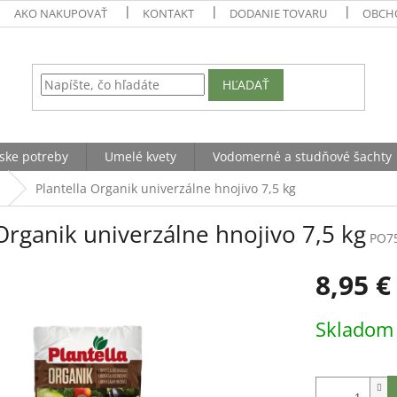
AKO NAKUPOVAŤ
KONTAKT
DODANIE TOVARU
OBCH
HĽADAŤ
ske potreby
Umelé kvety
Vodomerné a studňové šachty
Plantella Organik univerzálne hnojivo 7,5 kg
 Organik univerzálne hnojivo 7,5 kg
PO7
8,95 €
Jednotková
Sklado
cena: