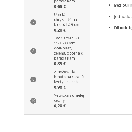
paradajkám
Bez burí
0,65 €
Umelá
Jednoduc
chryzantéma
bledožltá 9 cm
Dlhodobý
0,20 €
Tyč Garden SB
11/1500 mm,
oceľ/plast,
zelená, oporná k
paradajkám
0,85 €
Aranžovacia
hmota na rezané
kvety - zelená
0,90 €
Vetvička z umelej
čečiny
0,20 €
Z
á
p