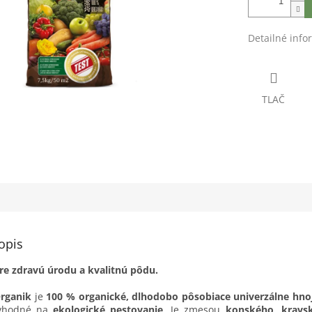
Detailné info
TLAČ
opis
pre zdravú úrodu a kvalitnú pôdu.
Organik
je
100 % organické, dlhodobo pôsobiace univerzálne hno
 vhodné na
ekologické pestovanie
. Je zmesou
konského, kravs