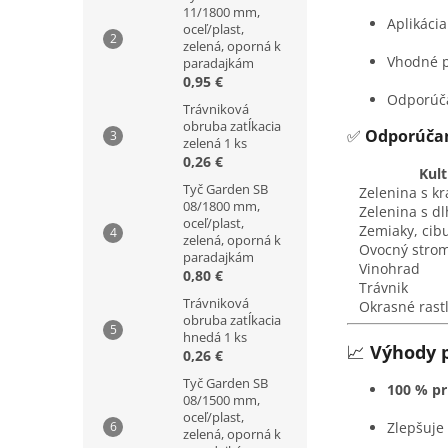
11/1800 mm,
Aplikáci
oceľ/plast,
zelená, oporná k
Vhodné 
paradajkám
0,95 €
Odporúč
Trávniková
obruba zatĺkacia
✅
Odporúčan
zelená 1 ks
0,26 €
Kultúra 
Tyč Garden SB
Zelenina s kr
08/1800 mm,
Zelenina s d
oceľ/plast,
Zemiaky, cibu
zelená, oporná k
Ovocný stro
paradajkám
Vinohrad
0,80 €
Trávnik
Trávniková
Okrasné rastli
obruba zatĺkacia
hnedá 1 ks
📈
Výhody 
0,26 €
Tyč Garden SB
100 % pr
08/1500 mm,
oceľ/plast,
Zlepšuje
zelená, oporná k