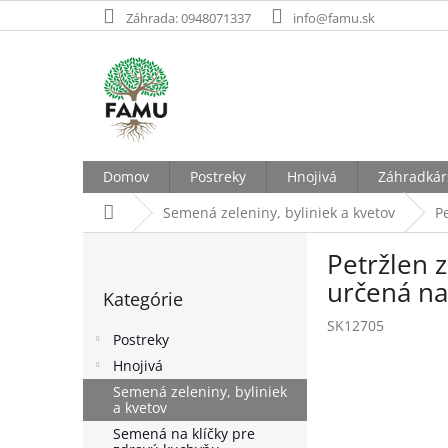
Prejsť
Záhrada: 0948071337
info@famu.sk
na
obsah
Domov
Postreky
Hnojivá
Záhradkár
Domov
Semená zeleniny, byliniek a kvetov
P
B
Petržlen 
o
Preskočiť
č
určená na
Kategórie
kategórie
n
SK12705
ý
Postreky
p
Hnojivá
a
Semená zeleniny, byliniek
n
a kvetov
e
Semená na klíčky pre
l