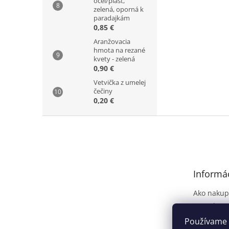
oceľ/plast,
zelená, oporná k
paradajkám
0,85 €
Aranžovacia
hmota na rezané
kvety - zelená
0,90 €
Vetvička z umelej
čečiny
0,20 €
Z
á
p
ä
t
Informác
i
e
Ako nakup
Kontakt
Dodanie t
Používame 