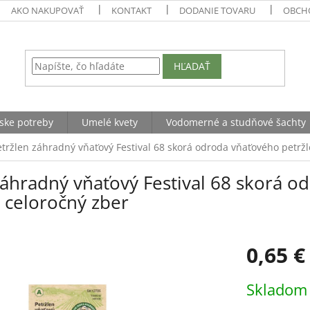
AKO NAKUPOVAŤ
KONTAKT
DODANIE TOVARU
OBCH
HĽADAŤ
ske potreby
Umelé kvety
Vodomerné a studňové šachty
etržlen záhradný vňaťový Festival 68 skorá odroda vňaťového petrž
záhradný vňaťový Festival 68 skorá o
 celoročný zber
0,65 €
Jednotková
Sklado
cena: