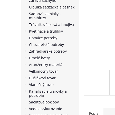
zdravú kuchyňu
Cibuľka sadzačka a cesnak
Sadbové zemiaky -
minihľuzy
Trávnikové osivá a hnojivá
Kvetináče a truhlíky
Domáce potreby
Chovateľské potreby
Záhradkárske potreby
Umelé kvety
Aranžérsky materiál
Veľkonočný tovar
Dušičkový tovar
Vianočný tovar
Kanalizácie,tvarovky a
potrubia
Šachtové poklopy
Voda a vykurovanie
Popis