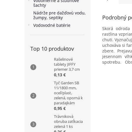
Vodomerné a studňové
šachty
Nádrže pre dažďovú vodu,
Podrobný p
žumpy, septiky
Vodovodné batérie
Skorá odroda 
rastlina vzpri
chuti. Vyznaču
uchováva si fa
Top 10 produktov
zbere. Prejav
jesennom vlh
Rašelinové
spotrebu. Obsa
tablety JIFFY
priemer 3,7 cm
0,13 €
Tyč Garden SB
11/1800 mm,
oceľ/plast,
zelená, oporná k
paradajkám
0,95 €
Trávniková
obruba zatĺkacia
zelená 1 ks
0,26 €