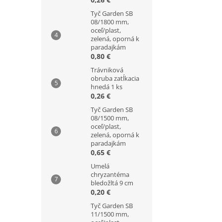
Tyč Garden SB
08/1800 mm,
oceľ/plast,
zelená, oporná k
paradajkám
0,80 €
Trávniková
obruba zatĺkacia
hnedá 1 ks
0,26 €
Tyč Garden SB
08/1500 mm,
oceľ/plast,
zelená, oporná k
paradajkám
0,65 €
Umelá
chryzantéma
bledožltá 9 cm
0,20 €
Tyč Garden SB
11/1500 mm,