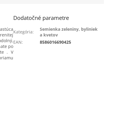
Dodatočné parametre
astúca
Semienka zeleniny, byliniek
Kategória
:
renitej
a kvetov
odolný,
EAN
:
8586016690425
ňate po
ate . V
priamu