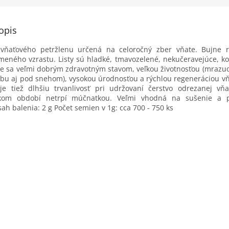
opis
vňaťového petržlenu určená na celoročný zber vňate. Bujne r
ameného vzrastu. Listy sú hladké, tmavozelené, nekučeravejúce, ko
je sa veľmi dobrým zdravotným stavom, veľkou životnosťou (mrazu
rbu aj pod snehom), vysokou úrodnosťou a rýchlou regeneráciou v
uje tiež dlhšiu trvanlivosť pri udržovaní čerstvo odrezanej vň
kom období netrpí múčnatkou. Veľmi vhodná na sušenie a 
h balenia: 2 g Počet semien v 1g: cca 700 - 750 ks