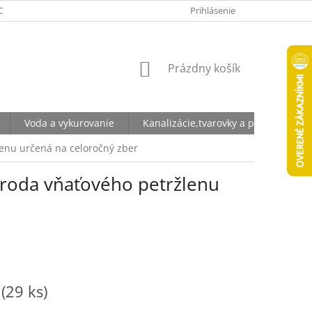
ODNÉ PODMIENKY
OCHRANA OSOBNÝCH ÚDAJOV
Prihlásenie
NÁKUPNÝ
Prázdny košík
KOŠÍK
Voda a vykurovanie
Kanalizácie,tvarovky a potrubia
lenu určená na celoročný zber
droda vňaťového petržlenu
m
(29 ks)