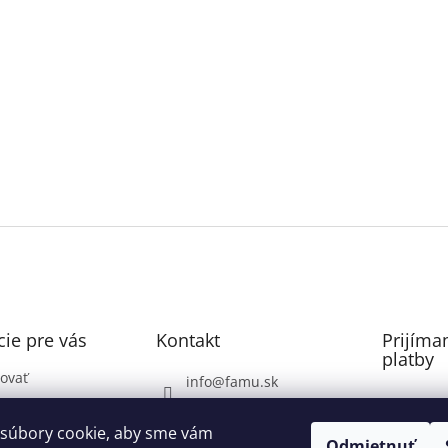
ie pre vás
Kontakt
Prijíma
platby
ovať
info
@
famu.sk
Záhrada: 0948071337
ovaru
súbory cookie, aby sme vám
Voda, Plyn, Poklopy: do
Odmietnuť