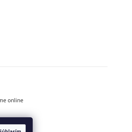
me online
Súhlasím