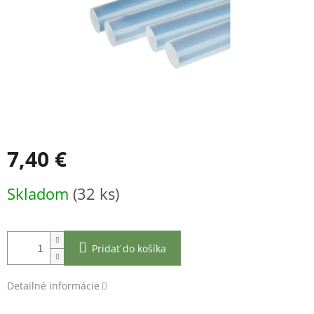
7,40 €
Jednotková
Skladom
(32 ks)
cena:
Pridať do košíka
Detailné informácie