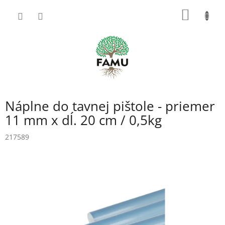
Prejsť
NÁKU
na
obsah
KOŠÍK
Náplne do tavnej pištole - priemer
11 mm x dĺ. 20 cm / 0,5kg
217589