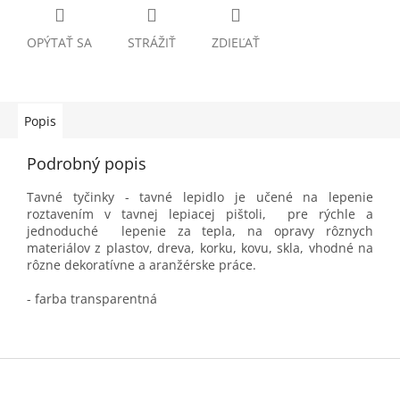
OPÝTAŤ SA
STRÁŽIŤ
ZDIEĽAŤ
Popis
Podrobný popis
Tavné tyčinky - tavné lepidlo je učené na lepenie
roztavením v tavnej lepiacej pištoli, pre rýchle a
jednoduché lepenie za tepla, na opravy rôznych
materiálov z plastov, dreva, korku, kovu, skla, vhodné na
rôzne dekoratívne a aranžérske práce.
- farba transparentná
Z
á