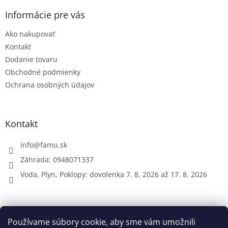
p
ä
Informácie pre vás
t
Ako nakupovať
i
e
Kontakt
Dodanie tovaru
Obchodné podmienky
Ochrana osobných údajov
Kontakt
info
@
famu.sk
Záhrada: 0948071337
Voda, Plyn, Poklopy: dovolenka 7. 8. 2026 až 17. 8. 2026
Prijímame online platby
Používame súbory cookie, aby sme vám umožnili