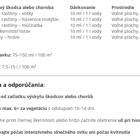
ový škodca alebo choroba
Dávkovanie
Prostredie
rastliny – vošky
10 ml / 1 l vody
Voľné plochy,
 rastliny – húsenice motýľov
10 ml / 1 l vody
Voľné plochy,
 rastliny – múčnatka
10 ml / 1 l vody
Voľné plochy,
kvrnitosť listov
10 ml / 1 l vody
Voľné plochy,
ny – hrdze
10 ml / 1 l vody
Voľné plochy,
avku:
75–150 ml / 100 m²
:
7,5–15 l / 100 m²
a a odporúčania
:
e
od začiatku výskytu škodcov alebo chorôb
 max. 6× za vegetáciu
s odstupom 10–14 dní
ne proti čiernej škvrnitosti alebo hrdzi začnite ošetrenie
už pri tvo
ajte počas intenzívneho slnečného svitu ani počas kvitnutia