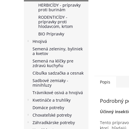
HERBICÍDY - prípravky
proti burinám
RODENTICÍDY -
prípravky proti
hlodavcom, krtom
BIO Prípravky
Hnojivá
Semená zeleniny, byliniek
a kvetov
Semená na klíčky pre
zdravú kuchyňu
Cibuľka sadzačka a cesnak
Sadbové zemiaky -
Popis
minihľuzy
Trávnikové osivá a hnojivá
Kvetináče a truhlíky
Podrobný p
Domáce potreby
Účinný insekti
Chovateľské potreby
Záhradkárske potreby
Tento prípravo
ktorí hľadaj