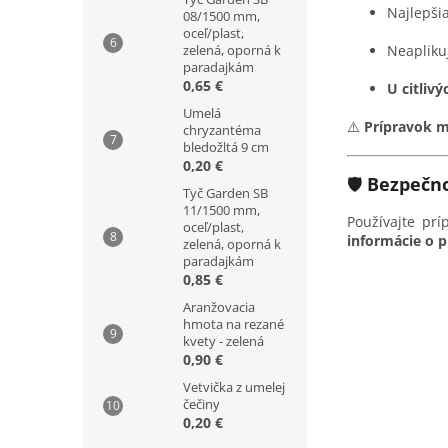
Najlepšia
08/1500 mm,
oceľ/plast,
zelená, oporná k
Neaplikuj
paradajkám
0,65 €
U citliv
Umelá
⚠️
Prípravok m
chryzantéma
bledožltá 9 cm
0,20 €
🛡️
Bezpečn
Tyč Garden SB
11/1500 mm,
Používajte pr
oceľ/plast,
informácie o p
zelená, oporná k
paradajkám
0,85 €
Aranžovacia
hmota na rezané
kvety - zelená
0,90 €
Vetvička z umelej
čečiny
0,20 €