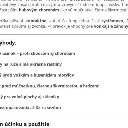
oľahlivý zásah proti cicavým a žravým škodcom (napr. vošky, hús
jčastejším
hubovým chorobám
ako sú múčnatka, čierna škvrnitosť 
zložka pôsobí
kontaktne
, zatiaľ čo fungicídna časť
systémovo
, 
ránené zvnútra aj zvonka. Prípravok je vhodný pre
vonkajšie záhony
výhody
:
ý účinok – proti škodcom aj chorobám
y na ruže a iné okrasné rastliny
ý proti voškám a húseniciam motýľov
i pred múčnatkou, čiernou škvrnitosťou a hrdzami
 pre voľné plochy aj skleníky
sť opakovania až 6× za sezónu
 účinku a použitie
: