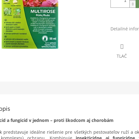
Detailné info
TLAČ
opis
cíd a fungicíd v jednom – proti škodcom aj chorobám
k predstavuje ideálne riešenie pre všetkých pestovateľov ruží a ok
ú komplexnú ochranu. Kombinuje
insekticídne aj fungicídne 