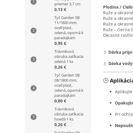
priemer 3,7 cm
Plodina / Cieľ
0,13 €
Ruže a okrasné 
Tyč Garden SB
Ruže a okrasné
11/1800 mm,
Ruže a okrasné
oceľ/plast,
Ruže – čierna š
zelená, oporná k
Okrasné rastli
paradajkám
0,95 €
Trávniková
💧
Dávka prípr
obruba zatĺkacia
zelená 1 ks
💧
Dávka vody
0,26 €
Tyč Garden SB
🕒
Aplikáci
08/1800 mm,
oceľ/plast,
zelená, oporná k
Aplikujt
paradajkám
0,80 €
Opakujte
Trávniková
obruba zatĺkacia
Pri ochra
hnedá 1 ks
0,26 €
Nepoužív
Tyč Garden SB