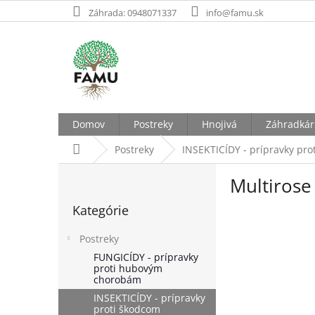
Prejsť
Záhrada: 0948071337
info@famu.sk
na
obsah
Domov
Postreky
Hnojivá
Záhradkár
Domov
Postreky
INSEKTICÍDY - prípravky pro
B
Multirose 
o
Preskočiť
č
Kategórie
kategórie
n
ý
Postreky
p
FUNGICÍDY - prípravky
a
proti hubovým
n
chorobám
e
INSEKTICÍDY - prípravky
l
proti škodcom