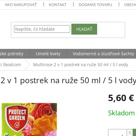
AKO NAKUPOVAŤ
KONTAKT
DODANIE TOVARU
OBCH
HĽADAŤ
ske potreby
Umelé kvety
Vodomerné a studňové šachty
ti škodcom
Multirose 2 v 1 postrek na ruže 50 ml / 5 l vody
2 v 1 postrek na ruže 50 ml / 5 l vod
5,60 €
Jednotková
Sklado
cena: