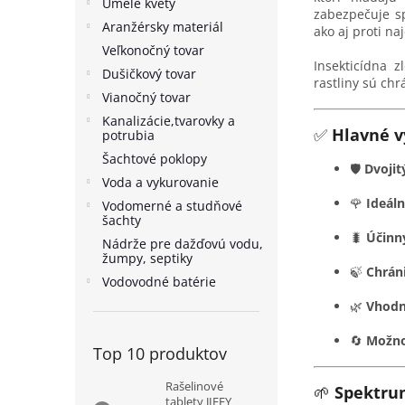
Umelé kvety
zabezpečuje sp
Aranžérsky materiál
ako aj proti na
Veľkonočný tovar
Insekticídna 
Dušičkový tovar
rastliny sú ch
Vianočný tovar
Kanalizácie,tvarovky a
✅
Hlavné 
potrubia
Šachtové poklopy
🛡️
Dvojit
Voda a vykurovanie
🌹
Ideáln
Vodomerné a studňové
šachty
🐛
Účinn
Nádrže pre dažďovú vodu,
žumpy, septiky
🍃
Chrán
Vodovodné batérie
🌿
Vhodný
🔄
Možno
Top 10 produktov
Rašelinové
🌱
Spektrum
tablety JIFFY