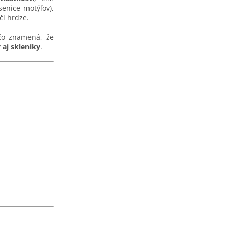
enice motýľov),
či hrdze.
čo znamená, že
 aj skleníky
.