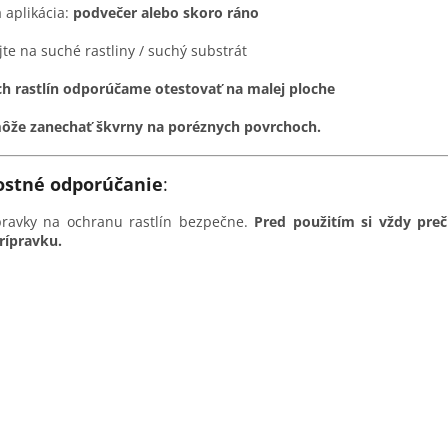
 aplikácia:
podvečer alebo skoro ráno
te na suché rastliny / suchý substrát
ých rastlín odporúčame otestovať na malej ploche
ôže zanechať škvrny na poréznych povrchoch.
ostné odporúčanie
:
ípravky na ochranu rastlín bezpečne.
Pred použitím si vždy prečí
rípravku.