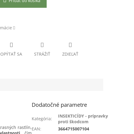
Pridať do košíka
rmácie
OPÝTAŤ SA
STRÁŽIŤ
ZDIEĽAŤ
Dodatočné parametre
INSEKTICÍDY - prípravky
Kategória
:
proti škodcom
rasných rastlín,
EAN
:
3664715007104
vlastnosti
, čím