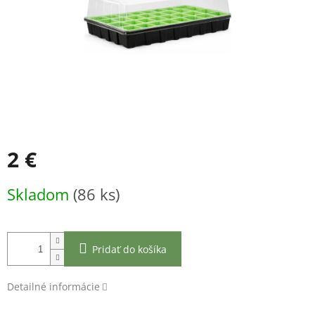
2 €
Jednotková
Skladom
(86 ks)
cena:
Pridať do košíka
Detailné informácie