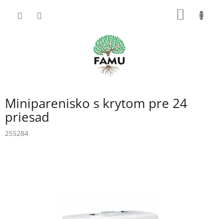
Prejsť
NÁKU
na
obsah
KOŠÍK
Miniparenisko s krytom pre 24
priesad
255284