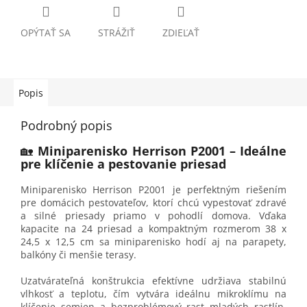
OPÝTAŤ SA
STRÁŽIŤ
ZDIEĽAŤ
Popis
Podrobný popis
🏡
Miniparenisko Herrison P2001 – Ideálne
pre klíčenie a pestovanie priesad
Miniparenisko Herrison P2001 je perfektným riešením
pre domácich pestovateľov, ktorí chcú vypestovať zdravé
a silné priesady priamo v pohodlí domova. Vďaka
kapacite na 24 priesad a kompaktným rozmerom 38 x
24,5 x 12,5 cm sa miniparenisko hodí aj na parapety,
balkóny či menšie terasy.
Uzatvárateľná konštrukcia efektívne udržiava stabilnú
vlhkosť a teplotu, čím vytvára ideálnu mikroklímu na
klíčenie semien a bezproblémový rast mladých rastlín.