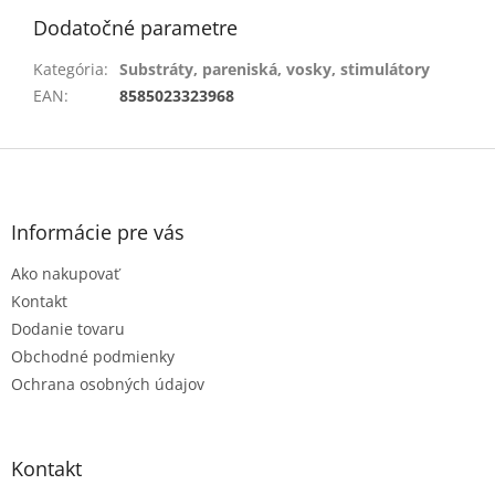
Dodatočné parametre
Kategória
:
Substráty, pareniská, vosky, stimulátory
EAN
:
8585023323968
Z
á
p
ä
Informácie pre vás
t
Ako nakupovať
i
e
Kontakt
Dodanie tovaru
Obchodné podmienky
Ochrana osobných údajov
Kontakt