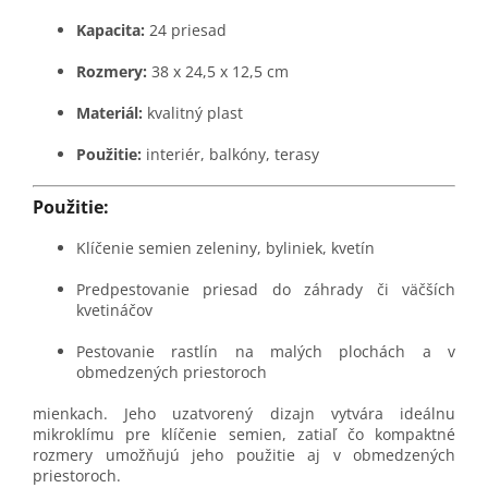
Kapacita:
24 priesad
Rozmery:
38 x 24,5 x 12,5 cm
Materiál:
kvalitný plast
Použitie:
interiér, balkóny, terasy
Použitie:
Klíčenie semien zeleniny, byliniek, kvetín
Predpestovanie priesad do záhrady či väčších
kvetináčov
Pestovanie rastlín na malých plochách a v
obmedzených priestoroch
mienkach. Jeho uzatvorený dizajn vytvára ideálnu
mikroklímu pre klíčenie semien, zatiaľ čo kompaktné
rozmery umožňujú jeho použitie aj v obmedzených
priestoroch.