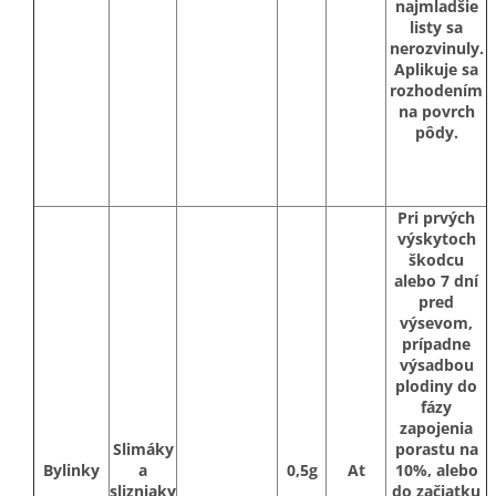
najmladšie
listy sa
nerozvinuly.
Aplikuje sa
rozhodením
na povrch
pôdy.
Pri prvých
výskytoch
škodcu
alebo 7 dní
pred
výsevom,
prípadne
výsadbou
plodiny do
fázy
zapojenia
Slimáky
porastu na
Bylinky
a
0,5g
At
10%, alebo
slizniaky
do začiatku