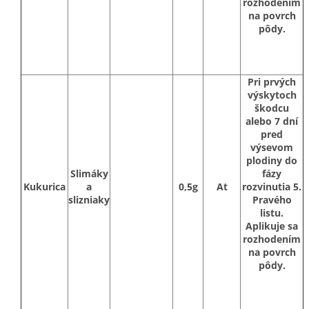
rozhodením
na povrch
pôdy.
Pri prvých
výskytoch
škodcu
alebo 7 dní
pred
výsevom
plodiny do
Slimáky
fázy
Kukurica
a
0,5g
At
rozvinutia 5.
slizniaky
Pravého
listu.
Aplikuje sa
rozhodením
na povrch
pôdy.