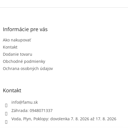
Z
á
p
ä
Informácie pre vás
t
Ako nakupovať
i
e
Kontakt
Dodanie tovaru
Obchodné podmienky
Ochrana osobných údajov
Kontakt
info
@
famu.sk
Záhrada: 0948071337
Voda, Plyn, Poklopy: dovolenka 7. 8. 2026 až 17. 8. 2026