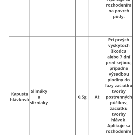
rozhodením
na povrch
pôdy.
Pri prvých
výskytoch
škodcu
alebo 7 dní
pred sejbou,
prípadne
výsadbou
plodiny do
fázy začiatku
Slimáky
tvorby
Kapusta
a
0,5g
At
postrenných
hlávková
slizniaky
púčikov,
začiatku
tvorby
hlávok.
Aplikuje sa
rozhodením