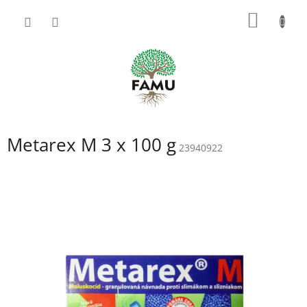
Prejsť
NÁKU
na
obsah
KOŠÍK
Metarex M 3 x 100 g
23940922