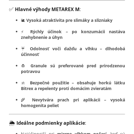
✅
Hlavné výhody METAREX M
:
🐌
Vysoká atraktivita pre slimáky a slizniaky
⚡
Rýchly účinok – po konzumácii nastáva
znehybnenie a úhyn
☔
Odolnosť voči dažďu a vlhku – dlhodobá
účinnosť
🧲
Granule sú preferované pred prirodzenou
potravou
🚸
Bezpečné použitie – obsahuje horkú látku
Bitrex a repelenty proti domácim zvieratám
🌾
Nevytvára prach pri aplikácii – vysoká
homogenita peliet
🌦️
Ideálne podmienky aplikácie
:
Najúčinnejší pri
mierne vlhkom počasí
, keď sú