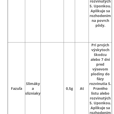
rozvinutých
5. Uponkou.
Aplikuje sa
rozhodením
na povrch
pôdy.
Pri prvých
výskytoch
škodcu
alebo 7 dní
pred
výsevom
plodiny do
fázy
Slimáky
rozvinutia 5.
Fazuľa
a
0,5g
At
Pravého
slizniaky
listu alebo
rozvinutých
5. Uponkou.
Aplikuje sa
rozhodením