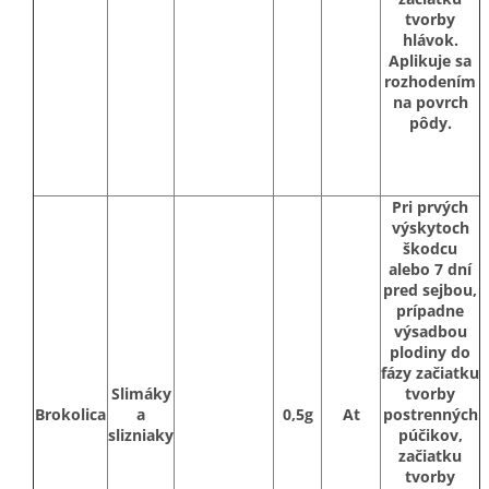
tvorby
hlávok.
Aplikuje sa
rozhodením
na povrch
pôdy.
Pri prvých
výskytoch
škodcu
alebo 7 dní
pred sejbou,
prípadne
výsadbou
plodiny do
fázy začiatku
Slimáky
tvorby
Brokolica
a
0,5g
At
postrenných
slizniaky
púčikov,
začiatku
tvorby