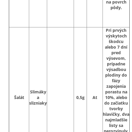
na povrch
pôdy.
Pri prvých
výskytoch
škodcu
alebo 7 dní
pred
výsevom,
prípadne
výsadbou
plodiny do
fázy
zapojenia
Slimáky
porastu na
Šalát
a
0,5g
At
10%, alebo
slizniaky
do začiatku
tvorby
hlavičky, dva
najmladšie
listy sa
nerozvinuly.