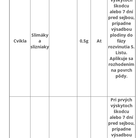
škodcu
alebo 7 dní
pred sejbou,
prípadne
výsadbou
Slimáky
plodiny do
Cvikla
a
0,5g
At
fázy
slizniaky
rozvinutia 5.
Listu.
Aplikuje sa
rozhodením
na povrch
pôdy.
Pri prvých
výskytoch
škodcu
alebo 7 dní
pred sejbou,
prípadne
výsadbou