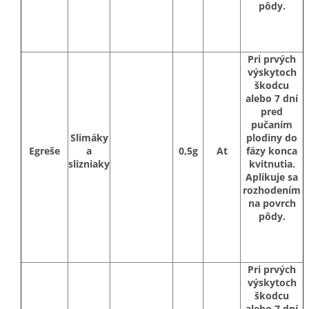
pôdy.
Pri prvých
výskytoch
škodcu
alebo 7 dní
pred
pučaním
Slimáky
plodiny do
Egreše
a
0,5g
At
fázy konca
slizniaky
kvitnutia.
Aplikuje sa
rozhodením
na povrch
pôdy.
Pri prvých
výskytoch
škodcu
alebo 7 dní