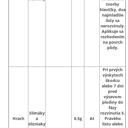
tvorby
hlavičky, dva
najmladšie
listy sa
nerozvinuly.
Aplikuje sa
rozhodením
na povrch
pôdy.
Pri prvých
výskytoch
škodcu
alebo 7 dní
pred
výsevom
plodiny do
fázy
Slimáky
rozvinutia 5.
Hrach
a
0,5g
At
Pravého
slizniaky
listu alebo