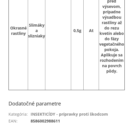
pred
výsevom,
prípadne
výsadbou
rastliny až
Slimáky
Okrasné
do rezu
a
0,5g
At
rastliny
kvetín alebo
slizniaky
do fázy
vegetačného
pokoja.
Aplikuje sa
rozhodením
na povrch
pôdy.
Dodatočné parametre
Kategória
:
INSEKTICÍDY - prípravky proti škodcom
EAN
:
8586002988611