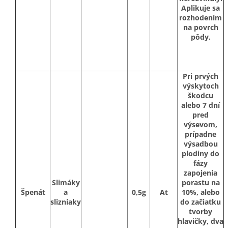
Aplikuje sa
rozhodením
na povrch
pôdy.
Pri prvých
výskytoch
škodcu
alebo 7 dní
pred
výsevom,
prípadne
výsadbou
plodiny do
fázy
zapojenia
Slimáky
porastu na
Špenát
a
0,5g
At
10%, alebo
slizniaky
do začiatku
tvorby
hlavičky, dva