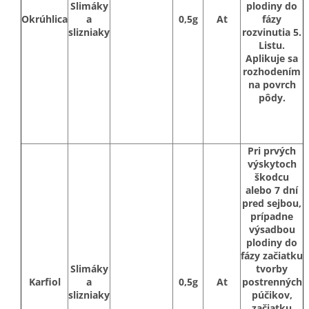
Slimáky
plodiny do
Okrúhlica
a
0,5g
At
fázy
slizniaky
rozvinutia 5.
Listu.
Aplikuje sa
rozhodením
na povrch
pôdy.
Pri prvých
výskytoch
škodcu
alebo 7 dní
pred sejbou,
prípadne
výsadbou
plodiny do
fázy začiatku
Slimáky
tvorby
Karfiol
a
0,5g
At
postrenných
slizniaky
púčikov,
začiatku