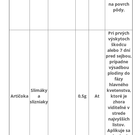
na povrch
pôdy.
Pri prvých
výskytoch
škodcu
alebo 7 dní
pred sejbou,
prípadne
výsadbou
plodiny do
fázy
hlavného
Slimáky
kvetenstva,
Artičoka
a
0,5g
At
ktoré je
slizniaky
zhora
viditeľné v
strede
najvyšších
listov.
Aplikuje sa