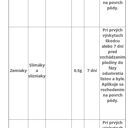
na povrch
pôdy.
Pri prvých
výskytoch
škodcu
alebo 7 dní
pred
vzchádzaním
plodiny do
Slimáky
fázy
Zemiaky
a
0,5g
7 dní
odumretia
slizniaky
listov a byle.
Aplikuje sa
rozhodením
na povrch
pôdy.
Pri prvých
výskytoch