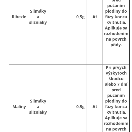
pučaním
Slimáky
plodiny do
Ríbezle
a
0,5g
At
fázy konca
slizniaky
kvitnutia.
Aplikuje sa
rozhodením
na povrch
pôdy.
Pri prvých
výskytoch
škodcu
alebo 7 dní
pred
pučaním
Slimáky
plodiny do
Maliny
a
0,5g
At
fázy konca
slizniaky
kvitnutia.
Aplikuje sa
rozhodením
na povrch