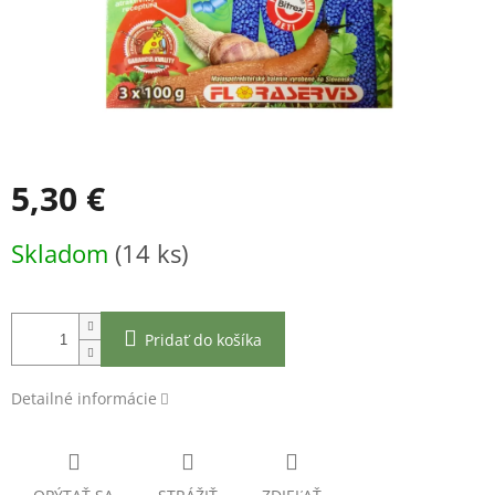
5,30 €
Jednotková
Skladom
(14 ks)
cena:
Pridať do košíka
Detailné informácie