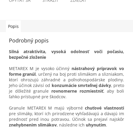
OPÝTAŤ SA
STRÁŽIŤ
ZDIEĽAŤ
Popis
Podrobný popis
Silná atraktivita, vysoká odolnosť voči počasiu,
bezpečné zloženie
METAREX M je vysoko účinný
nástrahový prípravok vo
forme granúl
, určený na boj proti slimákom a slizniakom,
ktorí ohrozujú záhradné a poľnohospodárske plodiny.
Jeho účinok závisí od
konzumácie smrteľnej dávky
, preto
je dôležité granule
rovnomerne rozmiestniť
, aby boli
ľahko prístupné pre škodcov.
Granule METAREX M majú výborné
chuťové vlastnosti
pre slimáky, ktorí ich prirodzene vyhľadávajú a dávajú im
prednosť pred inou potravou. Účinok sa prejaví najskôr
znehybnením slimákov
, následne ich
uhynutím
.