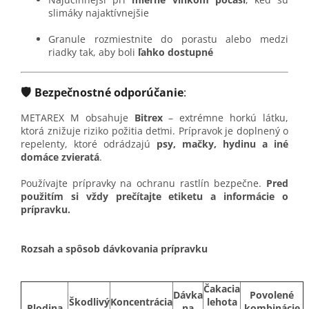
slimáky najaktívnejšie
Granule rozmiestnite do porastu alebo medzi
riadky tak, aby boli
ľahko dostupné
🛡️
Bezpečnostné odporúčanie
:
METAREX M obsahuje
Bitrex
– extrémne horkú látku,
ktorá znižuje riziko požitia deťmi. Prípravok je doplnený o
repelenty, ktoré odrádzajú
psy, mačky, hydinu a iné
domáce zvieratá
.
Používajte prípravky na ochranu rastlín bezpečne.
Pred
použitím si vždy prečítajte etiketu a informácie o
prípravku.
Rozsah a spôsob dávkovania prípravku
Čakacia
Dávka
Povolené
Škodlivý
Koncentrácia
lehota
Plodina
na
kombinácie