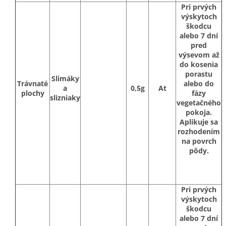
Pri prvých
výskytoch
škodcu
alebo 7 dní
pred
výsevom až
do kosenia
porastu
Slimáky
Trávnaté
alebo do
a
0,5g
At
plochy
fázy
slizniaky
vegetačného
pokoja.
Aplikuje sa
rozhodením
na povrch
pôdy.
Pri prvých
výskytoch
škodcu
alebo 7 dní