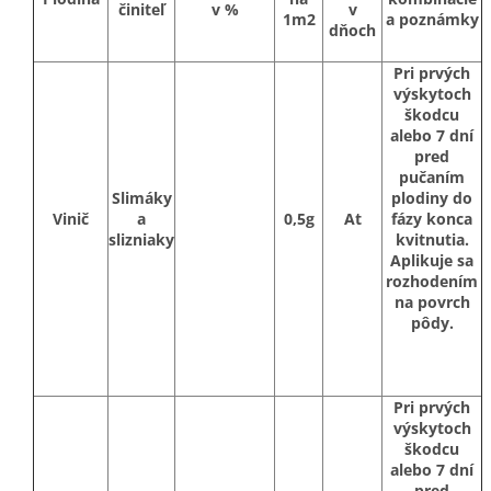
činiteľ
v %
v
1m2
a poznámky
dňoch
Pri prvých
výskytoch
škodcu
alebo 7 dní
pred
pučaním
Slimáky
plodiny do
Vinič
a
0,5g
At
fázy konca
slizniaky
kvitnutia.
Aplikuje sa
rozhodením
na povrch
pôdy.
Pri prvých
výskytoch
škodcu
alebo 7 dní
pred