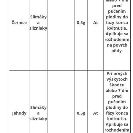
pred
pučaním
Slimáky
plodiny do
Černice
a
0,5g
At
fázy konca
slizniaky
kvitnutia.
Aplikuje sa
rozhodením
na povrch
pôdy.
Pri prvých
výskytoch
škodcu
alebo 7 dní
pred
pučaním
Slimáky
plodiny do
Jahody
a
0,5g
At
fázy konca
slizniaky
kvitnutia.
Aplikuje sa
rozhodením