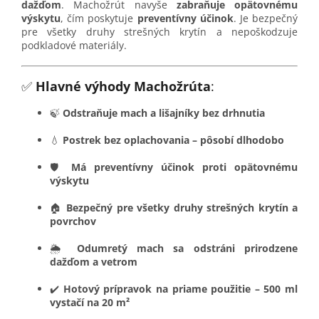
dažďom
. Machožrút navyše
zabraňuje opätovnému
výskytu
, čím poskytuje
preventívny účinok
. Je bezpečný
pre všetky druhy strešných krytín a nepoškodzuje
podkladové materiály.
✅
Hlavné výhody Machožrúta
:
🍃
Odstraňuje mach a lišajníky bez drhnutia
💧
Postrek bez oplachovania – pôsobí dlhodobo
🛡️
Má preventívny účinok proti opätovnému
výskytu
🏠
Bezpečný pre všetky druhy strešných krytín a
povrchov
🌦️
Odumretý mach sa odstráni prirodzene
dažďom a vetrom
✔️
Hotový prípravok na priame použitie – 500 ml
vystačí na 20 m²