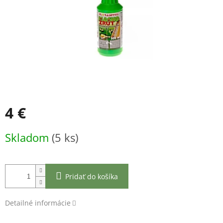
4 €
Jednotková
Skladom
(5 ks)
cena:
Pridať do košíka
Detailné informácie