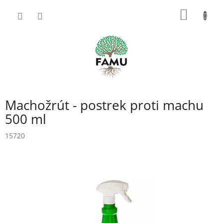
Prejsť
NÁKU
na
obsah
KOŠÍK
Machožrút - postrek proti machu
500 ml
15720