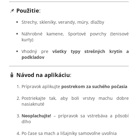
📌
Použitie
:
Strechy, skleníky, verandy, múry, dlažby
Náhrobné kamene, športové povrchy (tenisové
kurty)
Vhodný pre
všetky typy strešných krytín a
podkladov
🧴
Návod na aplikáciu
:
Prípravok aplikujte
postrekom za suchého počasia
Postriekajte tak, aby boli vrstvy machu dobre
nasiaknuté
Neoplachujte!
– prípravok sa vstrebáva a pôsobí
dlho
Po čase sa mach a lišajníky samovoľne uvoľnia