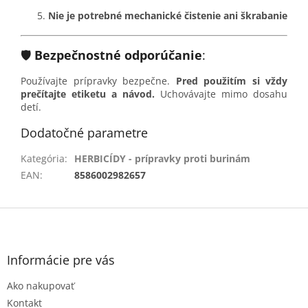
Nie je potrebné mechanické čistenie ani škrabanie
🛡️
Bezpečnostné odporúčanie
:
Používajte prípravky bezpečne.
Pred použitím si vždy
prečítajte etiketu a návod.
Uchovávajte mimo dosahu
detí.
Dodatočné parametre
Kategória
:
HERBICÍDY - prípravky proti burinám
EAN
:
8586002982657
Z
á
p
ä
Informácie pre vás
t
Ako nakupovať
i
e
Kontakt