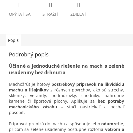
OPÝTAŤ SA
STRÁŽIŤ
ZDIEĽAŤ
Popis
Podrobný popis
Účinné a jednoduché riešenie na mach a zelené
usadeniny bez drhnutia
Machožrút je hotový
postrekový prípravok na likvidáciu
machu a lišajníkov
z rôznych povrchov, ako sú strechy,
skleníky, verandy, podmúrovky, chodníky, náhrobné
kamene či športové plochy. Aplikuje sa
bez potreby
mechanického zásahu
– stačí nastriekať a nechať
pôsobiť.
Prípravok preniká do machu a spôsobuje jeho
odumretie
,
pričom sa zelené usadeniny postupne rozložia
vetrom a