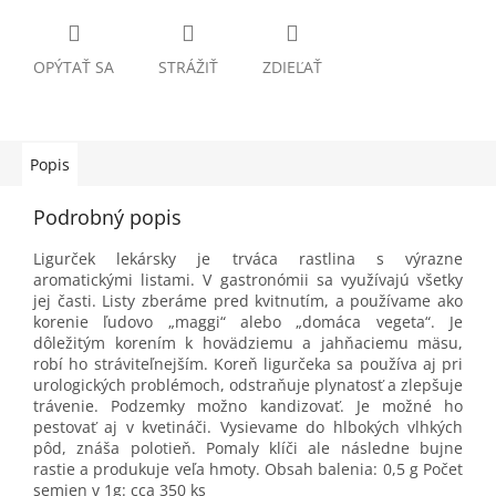
OPÝTAŤ SA
STRÁŽIŤ
ZDIEĽAŤ
Popis
Podrobný popis
Ligurček lekársky je trváca rastlina s výrazne
aromatickými listami. V gastronómii sa využívajú všetky
jej časti. Listy zberáme pred kvitnutím, a používame ako
korenie ľudovo „maggi“ alebo „domáca vegeta“. Je
dôležitým korením k hovädziemu a jahňaciemu mäsu,
robí ho stráviteľnejším. Koreň ligurčeka sa používa aj pri
urologických problémoch, odstraňuje plynatosť a zlepšuje
trávenie. Podzemky možno kandizovať. Je možné ho
pestovať aj v kvetináči. Vysievame do hlbokých vlhkých
pôd, znáša polotieň. Pomaly klíči ale následne bujne
rastie a produkuje veľa hmoty. Obsah balenia: 0,5 g Počet
semien v 1g: cca 350 ks