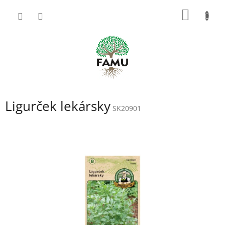
Prejsť
NÁKU
na
obsah
KOŠÍK
Ligurček lekársky
SK20901