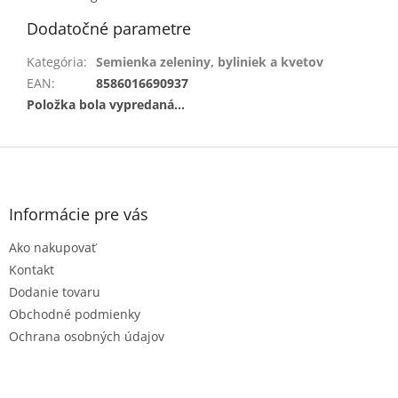
Dodatočné parametre
Kategória
:
Semienka zeleniny, byliniek a kvetov
EAN
:
8586016690937
Položka bola vypredaná…
Z
á
p
ä
Informácie pre vás
t
Ako nakupovať
i
e
Kontakt
Dodanie tovaru
Obchodné podmienky
Ochrana osobných údajov