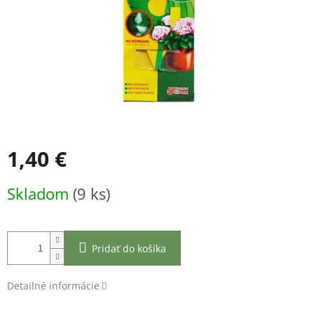
1,40 €
Jednotková
Skladom
(9 ks)
cena:
Pridať do košíka
Detailné informácie