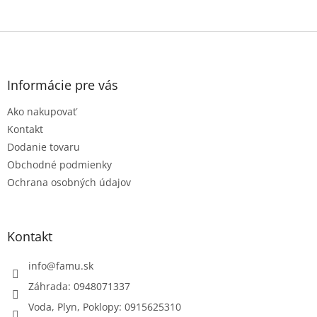
Z
á
p
ä
Informácie pre vás
t
Ako nakupovať
i
e
Kontakt
Dodanie tovaru
Obchodné podmienky
Ochrana osobných údajov
Kontakt
info
@
famu.sk
Záhrada: 0948071337
Voda, Plyn, Poklopy: 0915625310