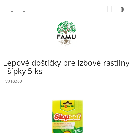
Prejsť
NÁKU
na
obsah
KOŠÍK
Lepové doštičky pre izbové rastliny
- šípky 5 ks
19018380