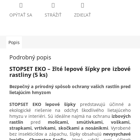
OPÝTAŤ SA
STRÁŽIŤ
ZDIEĽAŤ
Popis
Podrobný popis
STOPSET EKO – žlté lepové šípky pre izbové
rastliny (5 ks)
Bezpečný a prírodný spôsob ochrany vašich rastlín pred
lietajúcim hmyzom
STOPSET EKO lepové šípky
predstavujú účinné a
ekologické riešenie na odchyt škodlivého lietajúceho
hmyzu v interiéri. Sú ideálne najmä na ochranu
izbových
rastlín
pred
molicami, smútivkami, voškami,
strapkami, vrtivkami, skočkami a nosánikmi
. Vyrobené
bez insekticídov a zápachu, šípky obsahujú
nevysychavé
lepidlo Chemstop-Ecofix
, ktoré udrží svoj účinok