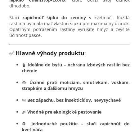
dlhodobo.
Stačí
zapichnúť šípku do zeminy
v kvetináči. Každá
rastlina by mala mať vlastnú šípku pre maximálny účinok.
Opatrným potrasením rastliny vyrušíte hmyz a zvýšite
účinnosť pasce.
✅
Hlavné výhody produktu
:
🪴
Ideálne do bytu – ochrana izbových rastlín bez
chémie
🐞
Účinné proti moliciam, smútivkám, voškám,
strapkám a ďalšiemu hmyzu
🧼
Bez zápachu, bez insekticídov, nevysychavé
🌿
Vhodné pre ekologické pestovanie
🧲
Jednoduché použitie – stačí zapichnúť do
kvetináča