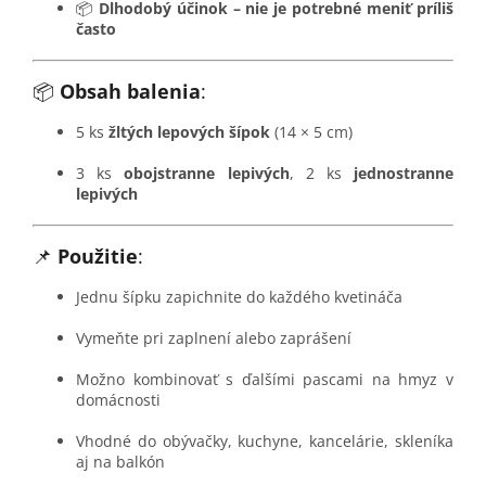
📦
Dlhodobý účinok – nie je potrebné meniť príliš
často
📦
Obsah balenia
:
5 ks
žltých lepových šípok
(14 × 5 cm)
3 ks
obojstranne lepivých
, 2 ks
jednostranne
lepivých
📌
Použitie
:
Jednu šípku zapichnite do každého kvetináča
Vymeňte pri zaplnení alebo zaprášení
Možno kombinovať s ďalšími pascami na hmyz v
domácnosti
Vhodné do obývačky, kuchyne, kancelárie, skleníka
aj na balkón