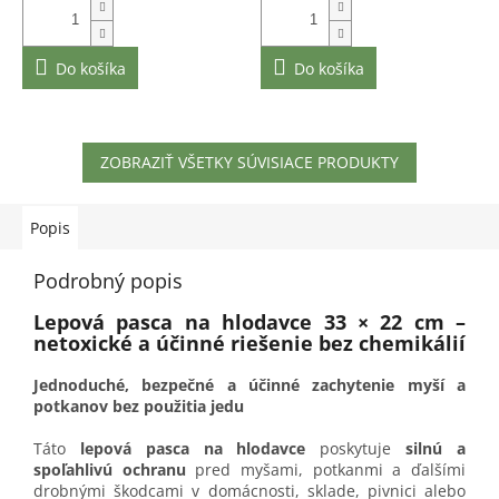
Do košíka
Do košíka
ZOBRAZIŤ VŠETKY SÚVISIACE PRODUKTY
Popis
Podrobný popis
Lepová pasca na hlodavce 33 × 22 cm –
netoxické a účinné riešenie bez chemikálií
Jednoduché, bezpečné a účinné zachytenie myší a
potkanov bez použitia jedu
Táto
lepová pasca na hlodavce
poskytuje
silnú a
spoľahlivú ochranu
pred myšami, potkanmi a ďalšími
drobnými škodcami v domácnosti, sklade, pivnici alebo