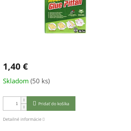
1,40 €
Jednotková
Skladom
(50 ks)
cena:
Pridať do košíka
Detailné informácie