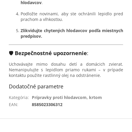
hlodavcov
.
Podložte novinami, aby ste ochránili lepidlo pred
prachom a vlhkosťou.
Zlikvidujte chytených hlodavcov podľa miestnych
predpisov.
🛡️
Bezpečnostné upozornenie
:
Uchovávajte mimo dosahu detí a domácich zvierat.
Nemanipulujte s lepidlom priamo rukami – v prípade
kontaktu použite rastlinný olej na odstránenie.
Dodatočné parametre
Kategória
:
Prípravky proti hlodavcom, krtom
EAN
:
8585023306312
Z
á