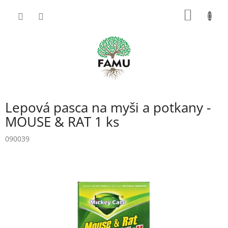
Prejsť
NÁKU
na
obsah
KOŠÍK
Lepová pasca na myši a potkany -
MOUSE & RAT 1 ks
090039