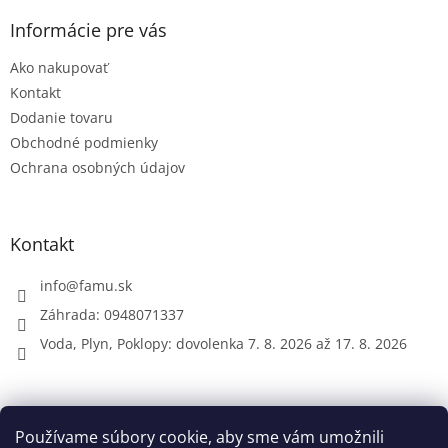
p
ä
Informácie pre vás
t
Ako nakupovať
i
e
Kontakt
Dodanie tovaru
Obchodné podmienky
Ochrana osobných údajov
Kontakt
info
@
famu.sk
Záhrada: 0948071337
Voda, Plyn, Poklopy: dovolenka 7. 8. 2026 až 17. 8. 2026
Prijímame online platby
Používame súbory cookie, aby sme vám umožnili