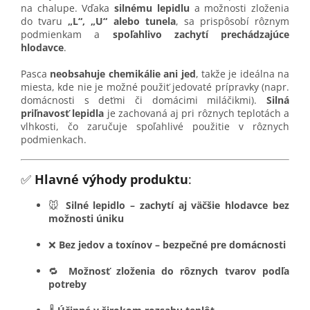
na chalupe. Vďaka
silnému lepidlu
a možnosti zloženia
do tvaru
„L“, „U“ alebo tunela
, sa prispôsobí rôznym
podmienkam a
spoľahlivo zachytí prechádzajúce
hlodavce
.
Pasca
neobsahuje chemikálie ani jed
, takže je ideálna na
miesta, kde nie je možné použiť jedovaté prípravky (napr.
domácnosti s deťmi či domácimi miláčikmi).
Silná
priľnavosť lepidla
je zachovaná aj pri rôznych teplotách a
vlhkosti, čo zaručuje spoľahlivé použitie v rôznych
podmienkach.
✅
Hlavné výhody produktu
:
🐭
Silné lepidlo – zachytí aj väčšie hlodavce bez
možnosti úniku
❌
Bez jedov a toxínov – bezpečné pre domácnosti
🔁
Možnosť zloženia do rôznych tvarov podľa
potreby