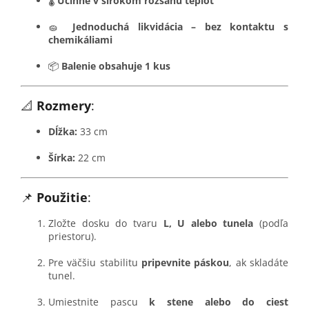
🌡️
Účinné v širokom rozsahu teplôt
🧽
Jednoduchá likvidácia – bez kontaktu s
chemikáliami
📦
Balenie obsahuje 1 kus
📐
Rozmery
:
Dĺžka:
33 cm
Šírka:
22 cm
📌
Použitie
:
Zložte dosku do tvaru
L, U alebo tunela
(podľa
priestoru).
Pre väčšiu stabilitu
pripevnite páskou
, ak skladáte
tunel.
Umiestnite pascu
k stene alebo do ciest