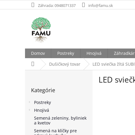
Prejsť
Záhrada: 0948071337
info@famu.sk
na
obsah
Domov
Postreky
Hnojivá
Záhradkár
Domov
Dušičkový tovar
LED sviečka žltá SUB
B
LED svieč
o
Preskočiť
č
Kategórie
kategórie
n
ý
Postreky
p
Hnojivá
a
Semená zeleniny, byliniek
n
a kvetov
e
Semená na klíčky pre
l