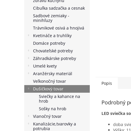
zdravú kuchyňu
Cibuľka sadzačka a cesnak
Sadbové zemiaky -
minihľuzy
Trávnikové osivá a hnojivá
Kvetináče a truhlíky
Domáce potreby
Chovateľské potreby
Záhradkárske potreby
Umelé kvety
Aranžérsky materiál
Veľkonočný tovar
Popis
Dušičkový tovar
Sviečky a kahance na
hrob
Podrobný p
Sošky na hrob
LED sviečka s
Vianočný tovar
Kanalizácie,tvarovky a
doba svie
potrubia
Výška: 1