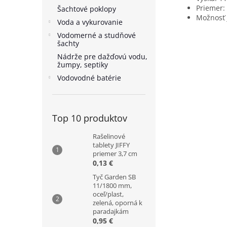
Priemer:
Šachtové poklopy
Možnosť 
Voda a vykurovanie
Vodomerné a studňové
šachty
Nádrže pre dažďovú vodu,
žumpy, septiky
Vodovodné batérie
Top 10 produktov
Rašelinové
tablety JIFFY
priemer 3,7 cm
0,13 €
Tyč Garden SB
11/1800 mm,
oceľ/plast,
zelená, oporná k
paradajkám
0,95 €