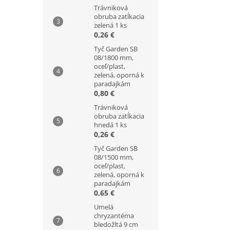
Trávniková
obruba zatĺkacia
zelená 1 ks
0,26 €
Tyč Garden SB
08/1800 mm,
oceľ/plast,
zelená, oporná k
paradajkám
0,80 €
Trávniková
obruba zatĺkacia
hnedá 1 ks
0,26 €
Tyč Garden SB
08/1500 mm,
oceľ/plast,
zelená, oporná k
paradajkám
0,65 €
Umelá
chryzantéma
bledožltá 9 cm