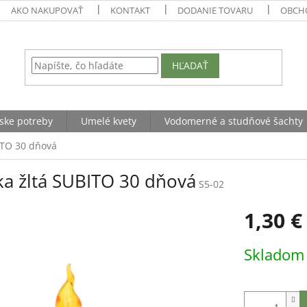
AKO NAKUPOVAŤ
KONTAKT
DODANIE TOVARU
OBCH
HĽADAŤ
ske potreby
Umelé kvety
Vodomerné a studňové šachty
ITO 30 dňová
ka žltá SUBITO 30 dňová
S5-02
1,30 €
Jednotková
Sklado
cena: