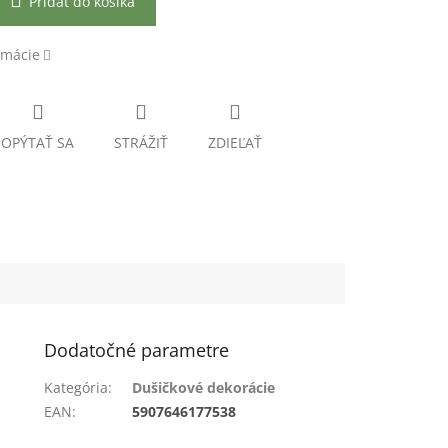
Pridať do košíka
rmácie
OPÝTAŤ SA
STRÁŽIŤ
ZDIEĽAŤ
Dodatočné parametre
Kategória
:
Dušičkové dekorácie
EAN
:
5907646177538