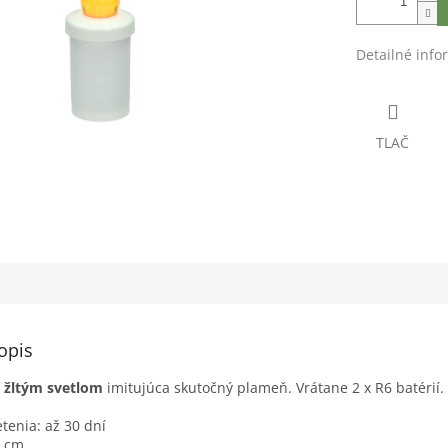
Detailné info
TLAČ
opis
o žltým svetlom
imitujúca skutočný plameň. Vrátane 2 x R6 batérií.
tenia: až 30 dní
1 cm