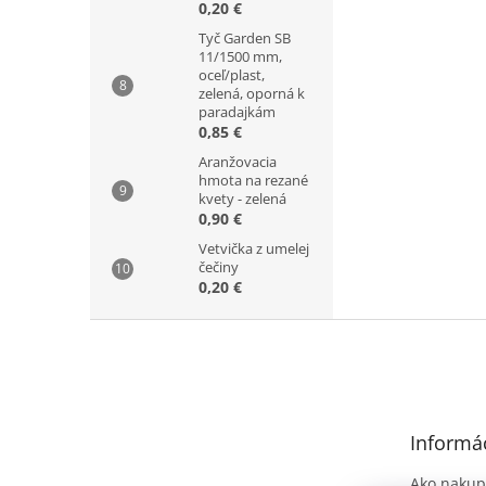
0,20 €
Tyč Garden SB
11/1500 mm,
oceľ/plast,
zelená, oporná k
paradajkám
0,85 €
Aranžovacia
hmota na rezané
kvety - zelená
0,90 €
Vetvička z umelej
čečiny
0,20 €
Z
á
p
ä
t
Informác
i
e
Ako nakup