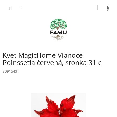
Prejsť
NÁKU
na
obsah
KOŠÍK
Kvet MagicHome Vianoce
Poinssetia červená, stonka 31 c
8091543