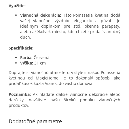
Využitie:
Vianočná dekorácia:
Táto Poinssetia kvetina dodá
vašej vianočnej výzdobe eleganciu a pôvab. Je
ideálnym doplnkom pre stôl, okenné parapety,
alebo akékoľvek miesto, kde chcete pridať vianočný
duch.
Špecifikácie:
Farba:
Červená
Výška:
31 cm
Doprajte si vianočnú atmosféru v štýle s našou Poinssetia
kvetinou od MagicHome. Je to dokonalý spôsob, ako
pridať kúsok kúzla Vianoc do vášho domova.
Poznámka:
Ak hľadáte ďalšie vianočné dekorácie alebo
darčeky, navštívte našu širokú ponuku vianočných
produktov.
Dodatočné parametre