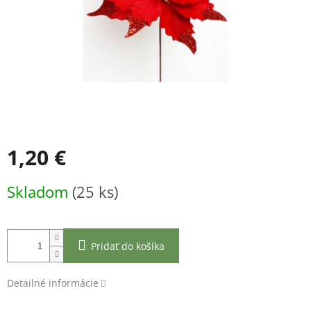
1,20 €
Jednotková
Skladom
(25 ks)
cena:
Pridať do košíka
Detailné informácie