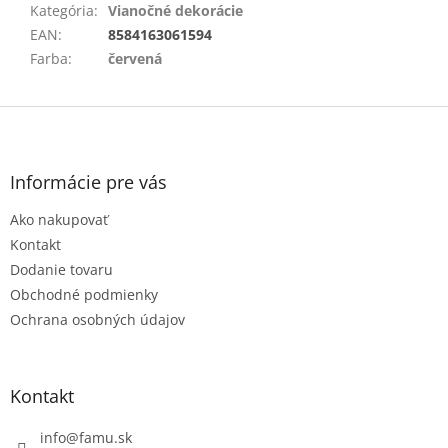
Kategória
:
Vianočné dekorácie
EAN
:
8584163061594
Farba
:
červená
Z
á
p
ä
Informácie pre vás
t
Ako nakupovať
i
e
Kontakt
Dodanie tovaru
Obchodné podmienky
Ochrana osobných údajov
Kontakt
info
@
famu.sk