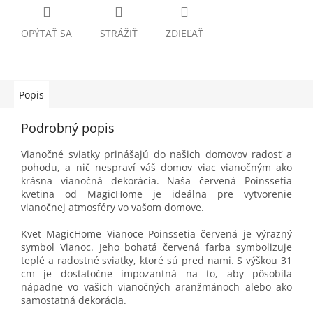
OPÝTAŤ SA
STRÁŽIŤ
ZDIEĽAŤ
Popis
Podrobný popis
Vianočné sviatky prinášajú do našich domovov radosť a
pohodu, a nič nespraví váš domov viac vianočným ako
krásna vianočná dekorácia. Naša červená Poinssetia
kvetina od MagicHome je ideálna pre vytvorenie
vianočnej atmosféry vo vašom domove.
Kvet MagicHome Vianoce Poinssetia červená
je výrazný
symbol Vianoc. Jeho bohatá červená farba symbolizuje
teplé a radostné sviatky, ktoré sú pred nami. S výškou 31
cm je dostatočne impozantná na to, aby pôsobila
nápadne vo vašich vianočných aranžmánoch alebo ako
samostatná dekorácia.