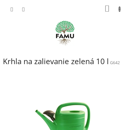
Prejsť
NÁKU
na
obsah
KOŠÍK
Krhla na zalievanie zelená 10 l
G642