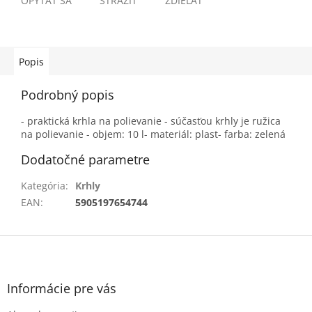
OPÝTAŤ SA
STRÁŽIŤ
ZDIEĽAŤ
Popis
Podrobný popis
- praktická krhla na polievanie - súčasťou krhly je ružica
na polievanie - objem: 10 l- materiál: plast- farba: zelená
Dodatočné parametre
Kategória
:
Krhly
EAN
:
5905197654744
Z
á
p
ä
Informácie pre vás
t