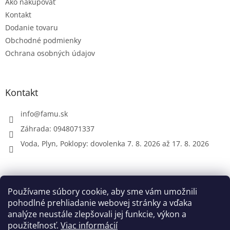
Ako nakupovať
i
e
Kontakt
Dodanie tovaru
Obchodné podmienky
Ochrana osobných údajov
Kontakt
info
@
famu.sk
Záhrada: 0948071337
Voda, Plyn, Poklopy: dovolenka 7. 8. 2026 až 17. 8. 2026
Prijímame online platby
Používame súbory cookie, aby sme vám umožnili
pohodlné prehliadanie webovej stránky a vďaka
analýze neustále zlepšovali jej funkcie, výkon a
použiteľnosť.
Viac informácií