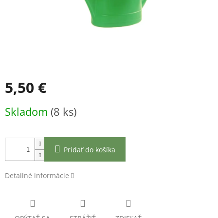
5,50 €
Jednotková
Skladom
(8 ks)
cena:
Pridať do košíka
Detailné informácie