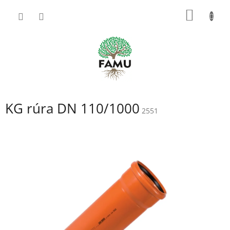
Prejsť
NÁKU
na
obsah
KOŠÍK
KG rúra DN 110/1000
2551