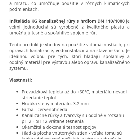
a mrazu, čo umožňuje použitie v rôznych klimatických
podmienkach.
Inštalácia KG kanalizačnej rúry s hrdlom DN 110/1000
je
veľmi jednoduchá sú vyrobené z kvalitného plastu a
umožňujú tesné a spoľahlivé spojenie rúr.
Tento produkt je vhodný na použitie v domácnostiach, pri
opravách kanalizácie, vodoinštalácií a na staveniskách. Je
ideálnou voľbou pre tých, ktorí hľadajú spoľahlivý a
odolný materiál pre výstavbu alebo opravu kanalizačného
systému.
Vlastnosti:
Prevádzková teplota až do +60°C, materiálu nevadí
striedanie teplôt
Hrúbka steny materiálu: 3,2 mm
Farba - červenohnedá
Kanalizačné rúrky a tvarovky sú odolné v rozsahu
pH 2 - pH 12 vrátane tesnenia
Okamžitá a dokonalá tesnosť spojov
Hladká plocha vnútorných stien - vďaka tomu sú
ľahko odplavované nečistoty a tým sa zabraňuje