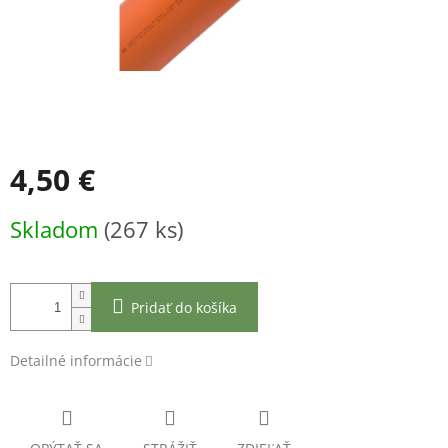
4,50 €
Jednotková
Skladom
(267 ks)
cena:
Pridať do košíka
Detailné informácie