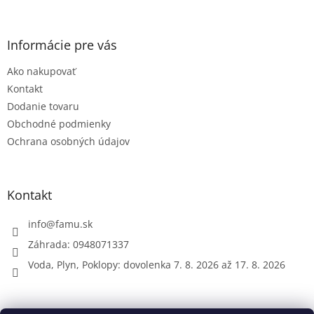
á
p
ä
Informácie pre vás
t
Ako nakupovať
i
e
Kontakt
Dodanie tovaru
Obchodné podmienky
Ochrana osobných údajov
Kontakt
info
@
famu.sk
Záhrada: 0948071337
Voda, Plyn, Poklopy: dovolenka 7. 8. 2026 až 17. 8. 2026