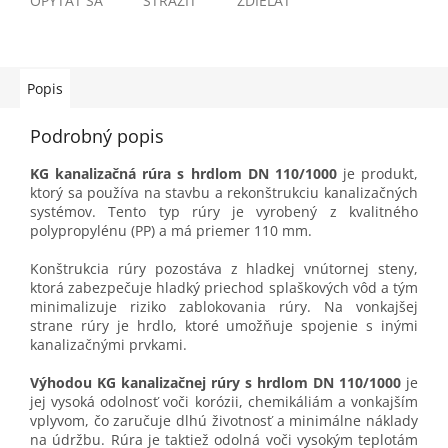
OPÝTAŤ SA
STRÁŽIŤ
ZDIEĽAŤ
Popis
Podrobný popis
KG kanalizačná rúra s hrdlom DN 110/1000
je produkt,
ktorý sa používa na stavbu a rekonštrukciu kanalizačných
systémov. Tento typ rúry je vyrobený z kvalitného
polypropylénu (PP) a má priemer 110 mm.
Konštrukcia rúry pozostáva z hladkej vnútornej steny,
ktorá zabezpečuje hladký priechod splaškových vôd a tým
minimalizuje riziko zablokovania rúry. Na vonkajšej
strane rúry je hrdlo, ktoré umožňuje spojenie s inými
kanalizačnými prvkami.
Výhodou KG kanalizačnej rúry s hrdlom DN 110/1000
je
jej vysoká odolnosť voči korózii, chemikáliám a vonkajším
vplyvom, čo zaručuje dlhú životnosť a minimálne náklady
na údržbu. Rúra je taktiež odolná voči vysokým teplotám