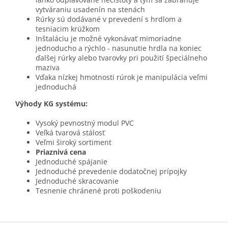
vytváraniu usadenín na stenách
Rúrky sú dodávané v prevedení s hrdlom a
tesniacim krúžkom
Inštaláciu je možné vykonávať mimoriadne
jednoducho a rýchlo - nasunutie hrdla na koniec
ďalšej rúrky alebo tvarovky pri použití špeciálneho
maziva
Vďaka nízkej hmotnosti rúrok je manipulácia veľmi
jednoduchá
Výhody KG systému:
Vysoký pevnostný modul PVC
Veľká tvarová stálosť
Veľmi široký sortiment
Priaznivá cena
Jednoduché spájanie
Jednoduché prevedenie dodatočnej prípojky
Jednoduché skracovanie
Tesnenie chránené proti poškodeniu
Z