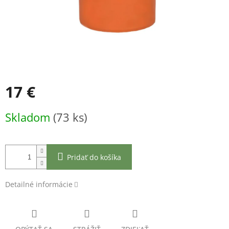
17 €
Jednotková
Skladom
(73 ks)
cena:
Pridať do košíka
Detailné informácie