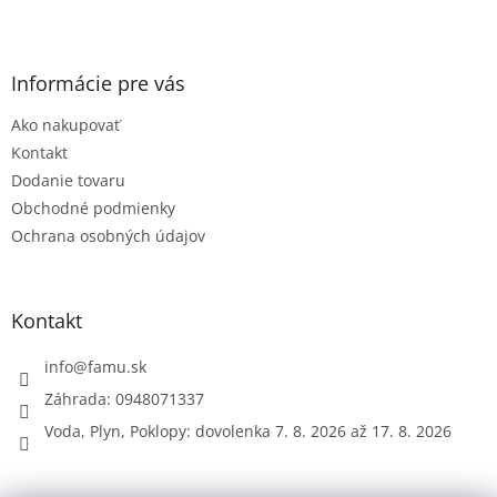
Z
á
p
ä
Informácie pre vás
t
Ako nakupovať
i
e
Kontakt
Dodanie tovaru
Obchodné podmienky
Ochrana osobných údajov
Kontakt
info
@
famu.sk
Záhrada: 0948071337
Voda, Plyn, Poklopy: dovolenka 7. 8. 2026 až 17. 8. 2026