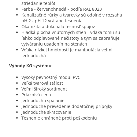
striedanie teplôt
Farba - červenohnedá - podľa RAL 8023
Kanalizačné rúrky a tvarovky sú odolné v rozsahu
pH 2 - pH 12 vrátane tesnenia
Okamžitá a dokonalá tesnosť spojov
Hladká plocha vnútorných stien - vďaka tomu sú
ľahko odplavované nečistoty a tým sa zabraňuje
vytváraniu usadenín na stenách
Vďaka nízkej hmotnosti je manipulácia veľmi
jednoduchá
Výhody KG systému:
Vysoký pevnostný modul PVC
Veľká tvarová stálosť
Veľmi široký sortiment
Priaznivá cena
Jednoducho spájanie
Jednoduché prevedenie dodatočnej prípojky
Jednoduché skracovanie
Tesnenie chránené proti poškodeniu