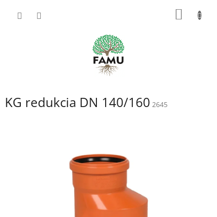
Prejsť
NÁKU
na
obsah
KOŠÍK
KG redukcia DN 140/160
2645