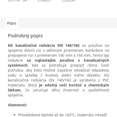
OPÝTAŤ SA
STRÁŽIŤ
ZDIEĽAŤ
Popis
Podrobný popis
KG kanalizačná redukcia DN 140/160
sa používa na
spojenie dvoch rúr s odlišným priemerom, konkrétne na
prepojenie rúr s priemerom 140 mm a 160 mm. Tento typ
redukcie
sa najčastejšie používa v kanalizačných
systémoch,
kde sa potrebuje prepojiť rôzne časti
potrubia, aby bolo možné úspešne odvádzať odpadovú
vodu a splašky z budovy alebo iného objektu. KG
kanalizačná redukcia DN 140/160 je vyrobená z PVC
materiálu, ktorý
je odolný voči korózii a chemickým
látkam,
čo zaručuje dlhú životnosť a spoľahlivosť
spojenia.
Vlastnosti:
Prevádzková teplota až do +60°C, materiálu nevadí