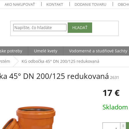
AKO NAKUPOVAŤ
KONTAKT
DODANIE TOVARU
OBCH
HĽADAŤ
ske potreby
Umelé kvety
Vodomerné a studňové šachty
ystém
KG odbočka 45° DN 200/125 redukovaná
ka 45° DN 200/125 redukovaná
2631
17 €
Jednotková
Sklado
cena: