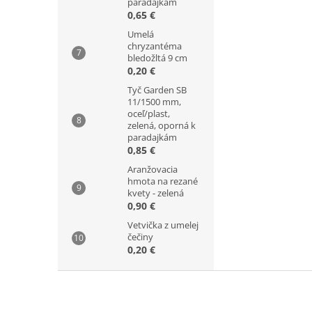
paradajkám
0,65 €
Umelá
chryzantéma
bledožltá 9 cm
0,20 €
Tyč Garden SB
11/1500 mm,
oceľ/plast,
zelená, oporná k
paradajkám
0,85 €
Aranžovacia
hmota na rezané
kvety - zelená
0,90 €
Vetvička z umelej
čečiny
0,20 €
Z
á
p