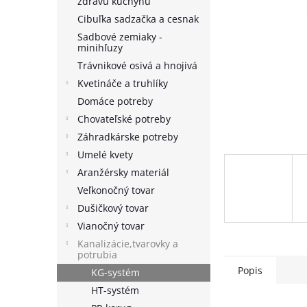
zdravú kuchyňu
Cibuľka sadzačka a cesnak
Sadbové zemiaky -
minihľuzy
Trávnikové osivá a hnojivá
Kvetináče a truhlíky
Domáce potreby
Chovateľské potreby
Záhradkárske potreby
Umelé kvety
Aranžérsky materiál
Veľkonočný tovar
Dušičkový tovar
Vianočný tovar
Kanalizácie,tvarovky a
potrubia
Popis
KG-systém
HT-systém