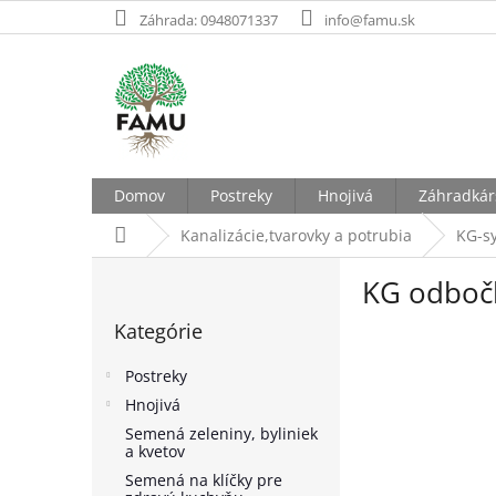
Prejsť
Záhrada: 0948071337
info@famu.sk
na
obsah
Domov
Postreky
Hnojivá
Záhradkár
Domov
Kanalizácie,tvarovky a potrubia
KG-s
B
KG odboč
o
Preskočiť
č
Kategórie
kategórie
n
ý
Postreky
p
Hnojivá
a
Semená zeleniny, byliniek
n
a kvetov
e
Semená na klíčky pre
l