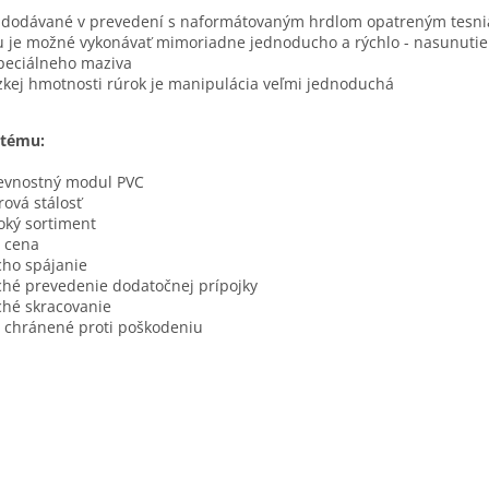
 dodávané v prevedení s naformátovaným hrdlom opatreným tesn
iu je možné vykonávať mimoriadne jednoducho a rýchlo - nasunutie h
špeciálneho maziva
zkej hmotnosti rúrok je manipulácia veľmi jednoduchá
stému:
evnostný modul PVC
rová stálosť
oký sortiment
á cena
ho spájanie
hé prevedenie dodatočnej prípojky
hé skracovanie
 chránené proti poškodeniu