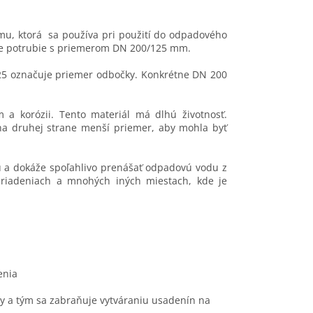
u, ktorá sa používa pri použití do odpadového
pre potrubie s priemerom DN 200/125 mm.
125 označuje priemer odbočky. Konkrétne DN 200
 a korózii. Tento materiál má dlhú životnosť.
na druhej strane menší priemer, aby mohla byť
 a dokáže spoľahlivo prenášať odpadovú vodu z
ariadeniach a mnohých iných miestach, kde je
enia
ty a tým sa zabraňuje vytváraniu usadenín na