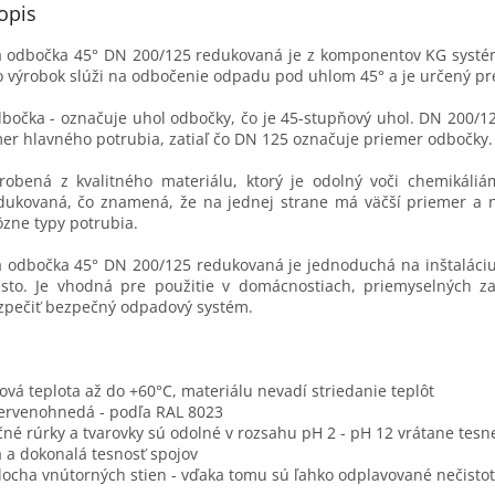
opis
á odbočka 45° DN 200/125 redukovaná je z komponentov KG systém
o výrobok slúži na odbočenie odpadu pod uhlom 45° a je určený 
bočka - označuje uhol odbočky, čo je 45-stupňový uhol. DN 200/
er hlavného potrubia, zatiaľ čo DN 125 označuje priemer odbočky.
robená z kvalitného materiálu, ktorý je odolný voči chemikáliám
dukovaná, čo znamená, že na jednej strane má väčší priemer a 
ôzne typy potrubia.
á odbočka 45° DN 200/125 redukovaná je jednoduchá na inštaláciu
sto. Je vhodná pre použitie v domácnostiach, priemyselných z
zpečiť bezpečný odpadový systém.
vá teplota až do +60°C, materiálu nevadí striedanie teplôt
červenohnedá - podľa RAL 8023
čné rúrky a tvarovky sú odolné v rozsahu pH 2 - pH 12 vrátane tesn
 a dokonalá tesnosť spojov
locha vnútorných stien - vďaka tomu sú ľahko odplavované nečisto