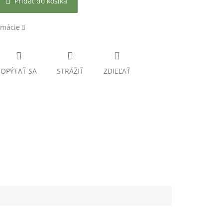
Pridať do košíka
rmácie
OPÝTAŤ SA
STRÁŽIŤ
ZDIEĽAŤ