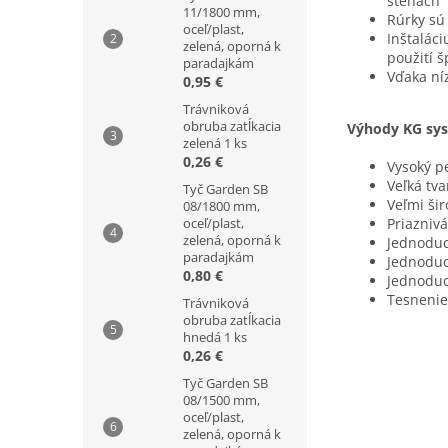
stenách
11/1800 mm,
Rúrky sú
oceľ/plast,
Inštalác
zelená, oporná k
použití 
paradajkám
Vďaka ní
0,95 €
Trávniková
obruba zatĺkacia
Výhody KG sy
zelená 1 ks
0,26 €
Vysoký p
Veľká tva
Tyč Garden SB
Veľmi šir
08/1800 mm,
oceľ/plast,
Priazniv
zelená, oporná k
Jednoduc
paradajkám
Jednoduc
0,80 €
Jednoduc
Tesnenie
Trávniková
obruba zatĺkacia
hnedá 1 ks
0,26 €
Tyč Garden SB
08/1500 mm,
oceľ/plast,
zelená, oporná k