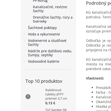
PP-korug
Podrobný p
Kanalizačné, revízne
šachty
KG kanalizačn
potrubia. Tent
Drenážne šachty, rúry a
tvarovky
Kanalizačná od
Šachtové poklopy
označuje priem
Voda a vykurovanie
Vodomerné a studňové
Odbočka je vy
šachty
Odbočka je re
pripojená na r
Nádrže pre dažďovú vodu,
žumpy, septiky
KG kanalizačn
Vodovodné batérie
miesta na mie
potrebné zabe
Vlastnosti:
Top 10 produktov
Prevádzko
Rašelinové
Farba - 
tablety JIFFY
Kanaliza
priemer 3,7 cm
Okamžitá
0,13 €
Hladká p
Tyč Garden SB