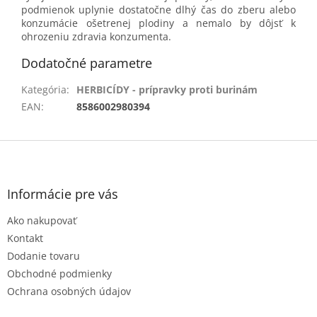
podmienok uplynie dostatočne dlhý čas do zberu alebo
konzumácie ošetrenej plodiny a nemalo by dôjsť k
ohrozeniu zdravia konzumenta.
Dodatočné parametre
Kategória
:
HERBICÍDY - prípravky proti burinám
EAN
:
8586002980394
Z
á
p
ä
Informácie pre vás
t
Ako nakupovať
i
e
Kontakt
Dodanie tovaru
Obchodné podmienky
Ochrana osobných údajov