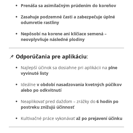
Prenáša sa asimilačným prúdením do koreňov
Zasahuje podzemné časti a zabezpečuje úplné
odumretie rastliny
Nepôsobí na korene ani klíčiace semená –
neovplyvňuje následné plodiny
📌
Odporúčania pre aplikáciu
:
Najlepší účinok sa dosiahne pri aplikácii na
plne
vyvinuté listy
Ideálne
v období nasadzovania kvetných púčikov
alebo po odkvitnutí
Neaplikovať pred dažďom – zrážky do
6 hodín po
postreku znižujú účinnosť
Kultivačné práce vykonávať
až po prejavení účinku