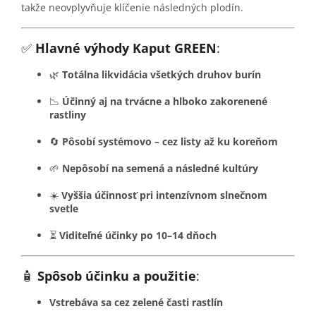
takže neovplyvňuje klíčenie následných plodín.
✅
Hlavné výhody Kaput GREEN
:
🌿
Totálna likvidácia všetkých druhov burín
📉
Účinný aj na trvácne a hlboko zakorenené
rastliny
🔄
Pôsobí systémovo – cez listy až ku koreňom
🌱
Nepôsobí na semená a následné kultúry
☀️
Vyššia účinnosť pri intenzívnom slnečnom
svetle
⏳
Viditeľné účinky po 10–14 dňoch
🧴
Spôsob účinku a použitie
:
Vstrebáva sa cez zelené časti rastlín