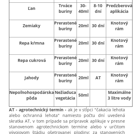
Trváce
30-
8-10
Predzberová
Ľan
buriny
40ml
dní
aplikácia
Prerastené
Knotový
Zemiaky
20ml
30 dní
buriny
rám
Prerastené
Knotový
Repa kŕmna
20ml
30 dní
buriny
rám
Prerastené
Knotový
Repa cukrová
20ml
30 dní
buriny
rám
Prerastené
Knotový
Jahody
20ml
AT
buriny
rám
Nepoľnohospodárska
Nežiaduca
Maximálne
50ml
pôda
vegetácia
3 litre vody
AT - agrotechnický termín
-
ak je v stĺpci "čakacia lehota
alebo ochranná lehota" namiesto počtu dní uvedená
skratka AT, v tom prípade sa prípravok aplikuje v presne
stanovenom agrotechnickom termíne alebo v určitom
vývojovom štádiu ošetrovanej plodiny; za stanovených