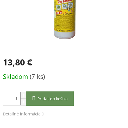
13,80 €
Jednotková
Skladom
(7 ks)
cena:
Pridať do košíka
Detailné informácie