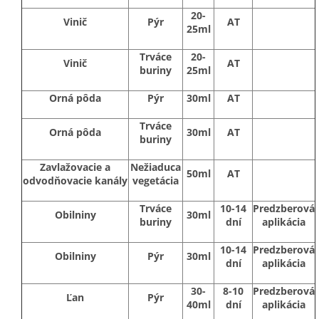
20-
Vinič
Pýr
AT
25ml
Trváce
20-
Vinič
AT
buriny
25ml
Orná pôda
Pýr
30ml
AT
Trváce
Orná pôda
30ml
AT
buriny
Zavlažovacie a
Nežiaduca
50ml
AT
odvodňovacie kanály
vegetácia
Trváce
10-14
Predzberová
Obilniny
30ml
buriny
dní
aplikácia
10-14
Predzberová
Obilniny
Pýr
30ml
dní
aplikácia
30-
8-10
Predzberová
Ľan
Pýr
40ml
dní
aplikácia