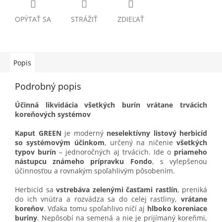
OPÝTAŤ SA
STRÁŽIŤ
ZDIEĽAŤ
Popis
Podrobný popis
Účinná likvidácia všetkých burín vrátane trvácich
koreňových systémov
Kaput GREEN
je moderný
neselektívny listový herbicíd
so systémovým účinkom
, určený na ničenie
všetkých
typov burín
– jednoročných aj trvácich. Ide o
priameho
nástupcu známeho prípravku Fondo
, s vylepšenou
účinnosťou a rovnakým spoľahlivým pôsobením.
Herbicíd sa
vstrebáva zelenými časťami rastlín
, preniká
do ich vnútra a rozvádza sa do celej rastliny,
vrátane
koreňov
. Vďaka tomu spoľahlivo ničí aj
hlboko koreniace
buriny
. Nepôsobí na semená a nie je prijímaný koreňmi,