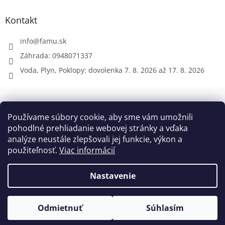
Kontakt
info
@
famu.sk
Záhrada: 0948071337
Voda, Plyn, Poklopy: dovolenka 7. 8. 2026 až 17. 8. 2026
Prijímame online platby
Používame súbory cookie, aby sme vám umožnili
pohodlné prehliadanie webovej stránky a vďaka
analýze neustále zlepšovali jej funkcie, výkon a
použiteľnosť.
Viac informácií
Nastavenie
Vytvoril Shoptet
Odmietnuť
Súhlasím
Copyright 2026
FAMU.sk
. Všetky práva vyhradené.