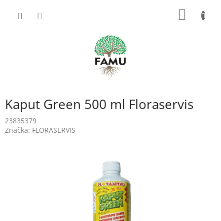
Prejsť
NÁKU
na
obsah
KOŠÍK
Kaput Green 500 ml Floraservis
23835379
Značka:
FLORASERVIS