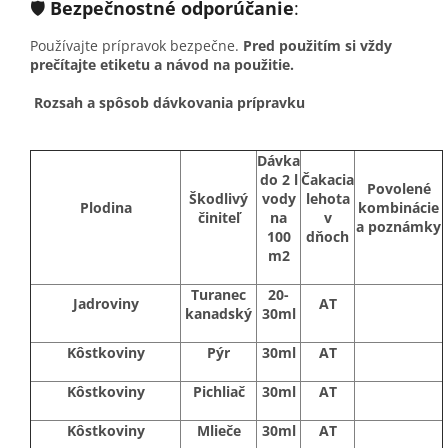
🛡️
Bezpečnostné odporúčanie
:
Používajte prípravok bezpečne.
Pred použitím si vždy
prečítajte etiketu a návod na použitie.
Rozsah a spôsob dávkovania prípravku
Dávka
do 2 l
Čakacia
Povolené
Škodlivý
vody
lehota
Plodina
kombinácie
činiteľ
na
v
a poznámky
100
dňoch
m2
Turanec
20-
Jadroviny
AT
kanadský
30ml
Kôstkoviny
Pýr
30ml
AT
Kôstkoviny
Pichliač
30ml
AT
Kôstkoviny
Mlieče
30ml
AT