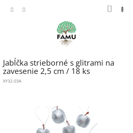
Prejsť
NÁKU
na
obsah
KOŠÍK
Jabĺčka strieborné s glitrami na
zavesenie 2,5 cm / 18 ks
XY32-03A