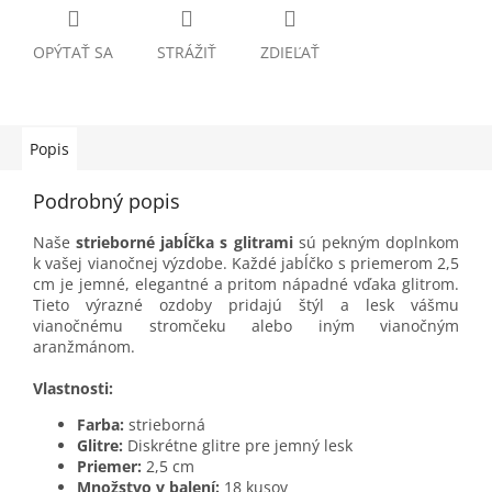
OPÝTAŤ SA
STRÁŽIŤ
ZDIEĽAŤ
Popis
Podrobný popis
Naše
strieborné jabĺčka s glitrami
sú pekným doplnkom
k vašej vianočnej výzdobe. Každé jabĺčko s priemerom 2,5
cm je jemné, elegantné a pritom nápadné vďaka glitrom.
Tieto výrazné ozdoby pridajú štýl a lesk vášmu
vianočnému stromčeku alebo iným vianočným
aranžmánom.
Vlastnosti:
Farba:
strieborná
Glitre:
Diskrétne glitre pre jemný lesk
Priemer:
2,5 cm
Množstvo v balení:
18 kusov