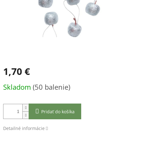
1,70 €
Jednotková
Skladom
(50 balenie)
cena:
Pridať do košíka
Detailné informácie