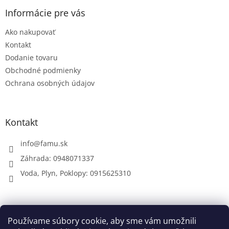
p
ä
Informácie pre vás
t
Ako nakupovať
i
e
Kontakt
Dodanie tovaru
Obchodné podmienky
Ochrana osobných údajov
Kontakt
info
@
famu.sk
Záhrada: 0948071337
Voda, Plyn, Poklopy: 0915625310
Prijímame online platby
Používame súbory cookie, aby sme vám umožnili