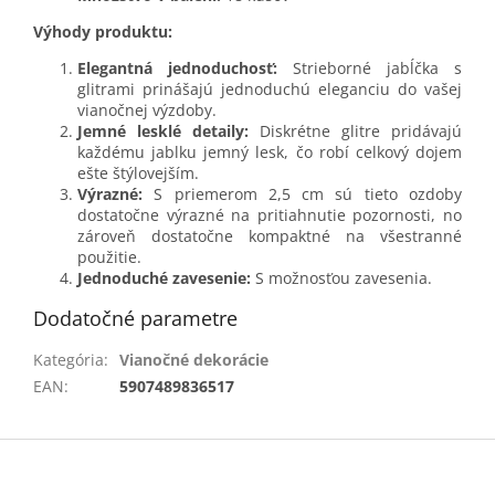
Výhody produktu:
Elegantná jednoduchosť:
Strieborné jabĺčka s
glitrami prinášajú jednoduchú eleganciu do vašej
vianočnej výzdoby.
Jemné lesklé detaily:
Diskrétne glitre pridávajú
každému jablku jemný lesk, čo robí celkový dojem
ešte štýlovejším.
Výrazné:
S priemerom 2,5 cm sú tieto ozdoby
dostatočne výrazné na pritiahnutie pozornosti, no
zároveň dostatočne kompaktné na všestranné
použitie.
Jednoduché zavesenie:
S možnosťou zavesenia.
Dodatočné parametre
Kategória
:
Vianočné dekorácie
EAN
:
5907489836517
Z
á