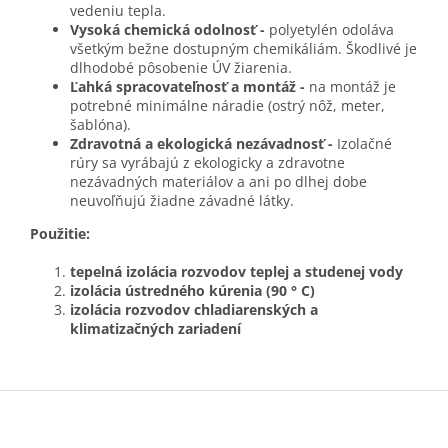
vedeniu tepla.
Vysoká chemická odolnosť -
polyetylén odoláva
všetkým bežne dostupným chemikáliám. Škodlivé je
dlhodobé pôsobenie ÚV žiarenia.
Ľahká spracovateľnosť a montáž -
na montáž je
potrebné minimálne náradie (ostrý nôž, meter,
šablóna).
Zdravotná a ekologická nezávadnosť -
Izolačné
rúry sa vyrábajú z ekologicky a zdravotne
nezávadných materiálov a ani po dlhej dobe
neuvoľňujú žiadne závadné látky.
Použitie:
tepelná izolácia rozvodov teplej a studenej vody
izolácia ústredného kúrenia (90 ° C)
izolácia rozvodov chladiarenských a
klimatizačných zariadení
Z
á
p