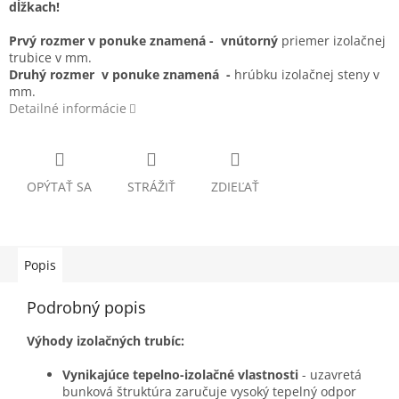
dĺžkach!
Prvý rozmer v ponuke znamená - vnútorný
priemer izolačnej
trubice v mm.
Druhý rozmer v ponuke znamená -
hrúbku izolačnej steny v
mm.
Detailné informácie
OPÝTAŤ SA
STRÁŽIŤ
ZDIEĽAŤ
Popis
Podrobný popis
Výhody izolačných trubíc:
Vynikajúce tepelno-izolačné vlastnosti
- uzavretá
bunková štruktúra zaručuje vysoký tepelný odpor