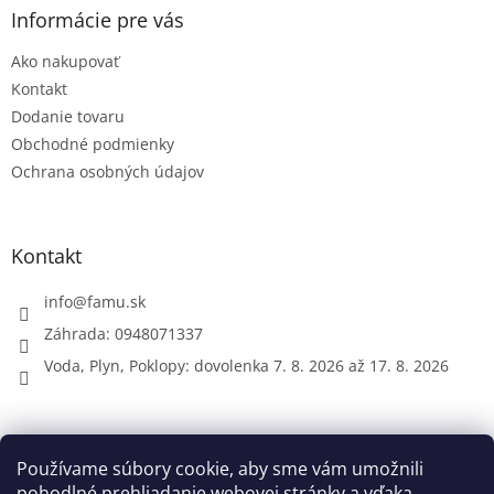
ä
Informácie pre vás
t
Ako nakupovať
i
e
Kontakt
Dodanie tovaru
Obchodné podmienky
Ochrana osobných údajov
Kontakt
info
@
famu.sk
Záhrada: 0948071337
Voda, Plyn, Poklopy: dovolenka 7. 8. 2026 až 17. 8. 2026
Prijímame online platby
Používame súbory cookie, aby sme vám umožnili
pohodlné prehliadanie webovej stránky a vďaka