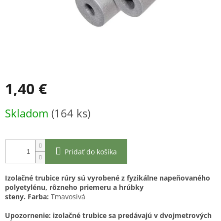
1,40 €
Jednotková
Skladom
(164 ks)
cena:
Pridať do košíka
Izolačné trubice rúry sú vyrobené z fyzikálne napeňovaného
polyetylénu, rôzneho priemeru a hrúbky
steny.
Farba:
Tmavosivá
Upozornenie: izolačné trubice sa predávajú v dvojmetrových