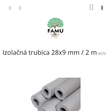
Prejsť
NÁKU
na
obsah
KOŠÍK
Izolačná trubica 28x9 mm / 2 m
4070