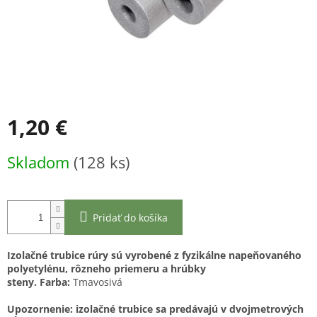
1,20 €
Jednotková
Skladom
(128 ks)
cena:
Pridať do košíka
Izolačné trubice rúry sú vyrobené z fyzikálne napeňovaného
polyetylénu, rôzneho priemeru a hrúbky
steny.
Farba:
Tmavosivá
Upozornenie: izolačné trubice sa predávajú v dvojmetrových