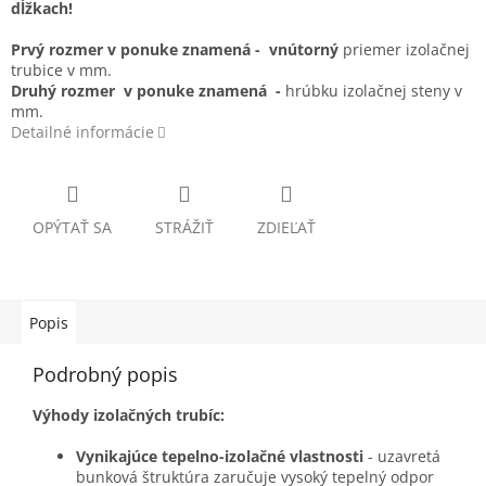
dĺžkach!
Prvý rozmer v ponuke znamená - vnútorný
priemer izolačnej
trubice v mm.
Druhý rozmer v ponuke znamená -
hrúbku izolačnej steny v
mm.
Detailné informácie
OPÝTAŤ SA
STRÁŽIŤ
ZDIEĽAŤ
Popis
Podrobný popis
Výhody izolačných trubíc:
Vynikajúce tepelno-izolačné vlastnosti
- uzavretá
bunková štruktúra zaručuje vysoký tepelný odpor