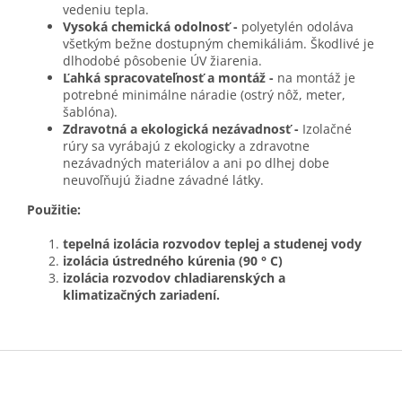
vedeniu tepla.
Vysoká chemická odolnosť -
polyetylén odoláva
všetkým bežne dostupným chemikáliám. Škodlivé je
dlhodobé pôsobenie ÚV žiarenia.
Ľahká spracovateľnosť a montáž -
na montáž je
potrebné minimálne náradie (ostrý nôž, meter,
šablóna).
Zdravotná a ekologická nezávadnosť -
Izolačné
rúry sa vyrábajú z ekologicky a zdravotne
nezávadných materiálov a ani po dlhej dobe
neuvoľňujú žiadne závadné látky.
Použitie:
tepelná izolácia rozvodov teplej a studenej vody
izolácia ústredného kúrenia (90 ° C)
izolácia rozvodov chladiarenských a
klimatizačných zariadení.
Z
á
p