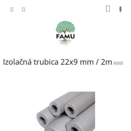
Prejsť
NÁKU
na
obsah
KOŠÍK
Izolačná trubica 22x9 mm / 2m
4068