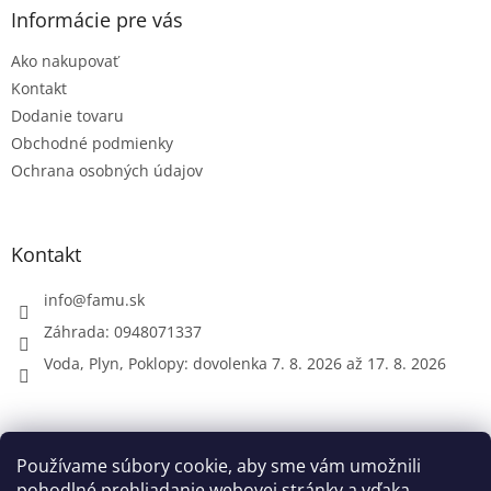
ä
Informácie pre vás
t
Ako nakupovať
i
e
Kontakt
Dodanie tovaru
Obchodné podmienky
Ochrana osobných údajov
Kontakt
info
@
famu.sk
Záhrada: 0948071337
Voda, Plyn, Poklopy: dovolenka 7. 8. 2026 až 17. 8. 2026
Prijímame online platby
Používame súbory cookie, aby sme vám umožnili
pohodlné prehliadanie webovej stránky a vďaka