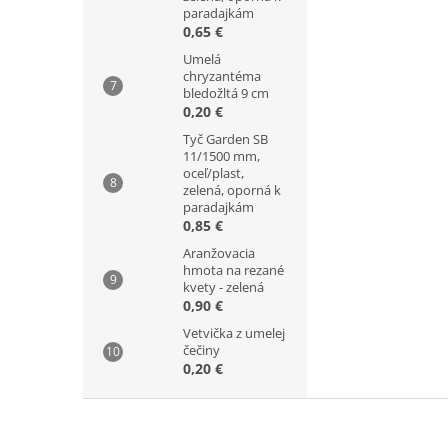
paradajkám
0,65 €
Umelá
chryzantéma
bledožltá 9 cm
0,20 €
Tyč Garden SB
11/1500 mm,
oceľ/plast,
zelená, oporná k
paradajkám
0,85 €
Aranžovacia
hmota na rezané
kvety - zelená
0,90 €
Vetvička z umelej
čečiny
0,20 €
Z
á