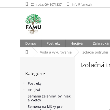
Prejsť
Záhrada: 0948071337
info@famu.sk
na
obsah
Domov
Postreky
Hnojivá
Záhradkár
Domov
Voda a vykurovanie
Izolácie potrubií
B
Izolačná 
o
Preskočiť
č
Kategórie
kategórie
n
ý
Postreky
p
Hnojivá
a
Semená zeleniny, byliniek
n
a kvetov
e
Semená na klíčky pre
l