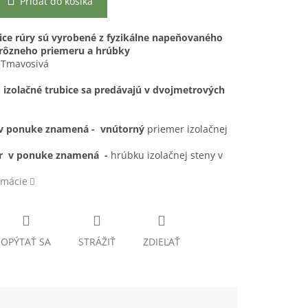
Pridať do košíka
bice rúry sú vyrobené z fyzikálne napeňovaného
 rôzneho priemeru a hrúbky
:
Tmavosivá
 izolačné trubice sa predávajú v dvojmetrových
 v ponuke znamená - vnútorný
priemer izolačnej
.
r v ponuke znamená -
hrúbku izolačnej steny v
rmácie
OPÝTAŤ SA
STRÁŽIŤ
ZDIEĽAŤ