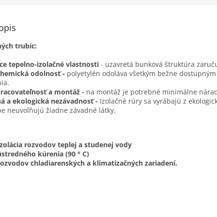
opis
ých trubíc:
ce tepelno-izolačné vlastnosti
- uzavretá bunková štruktúra zaruču
hemická odolnosť -
polyetylén odoláva všetkým bežne dostupným 
ia.
racovateľnosť a montáž -
na montáž je potrebné minimálne náradi
á a ekologická nezávadnosť -
Izolačné rúry sa vyrábajú z ekologi
be neuvoľňujú žiadne závadné látky.
izolácia rozvodov teplej a studenej vody
 ústredného kúrenia (90 ° C)
 rozvodov chladiarenských a klimatizačných zariadení.