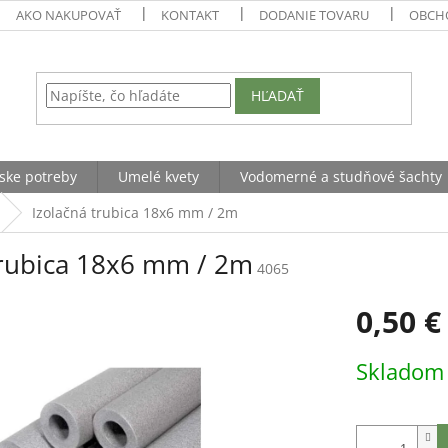
AKO NAKUPOVAŤ
KONTAKT
DODANIE TOVARU
OBCH
HĽADAŤ
ske potreby
Umelé kvety
Vodomerné a studňové šachty
Izolačná trubica 18x6 mm / 2m
trubica 18x6 mm / 2m
4065
0,50 €
Jednotková
Sklado
cena: