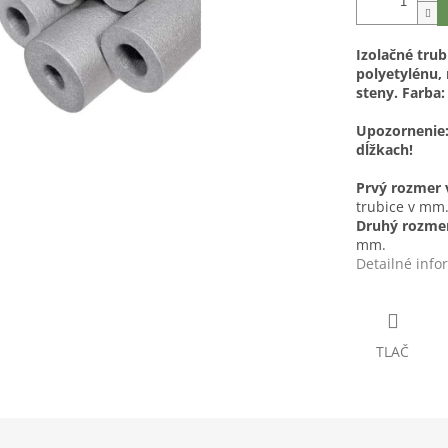
Izolačné tru
polyetylénu,
steny.
Farba
Upozornenie:
dĺžkach!
Prvý rozmer
trubice v mm
Druhý rozme
mm.
Detailné info
TLAČ