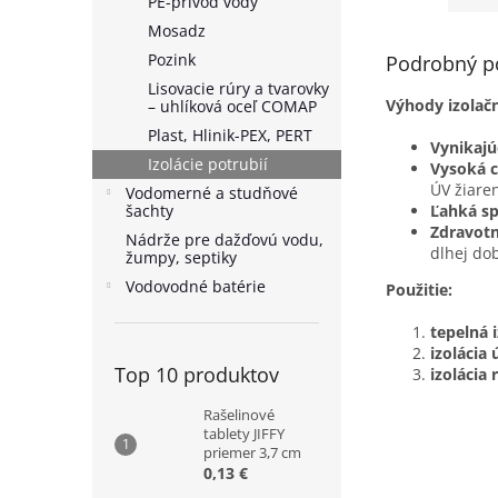
PE-prívod vody
Mosadz
Pozink
Podrobný p
Lisovacie rúry a tvarovky
Výhody izolačn
– uhlíková oceľ COMAP
Plast, Hlinik-PEX, PERT
Vynikajú
Izolácie potrubií
Vysoká c
ÚV žiaren
Vodomerné a studňové
šachty
Ľahká sp
Zdravotn
Nádrže pre dažďovú vodu,
dlhej do
žumpy, septiky
Vodovodné batérie
Použitie:
tepelná 
izolácia
Top 10 produktov
izolácia
Rašelinové
tablety JIFFY
priemer 3,7 cm
0,13 €