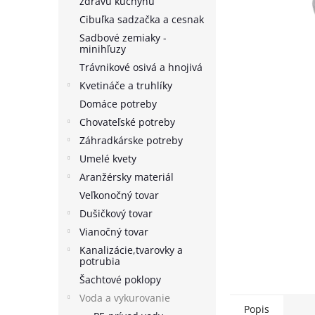
zdravú kuchyňu
Cibuľka sadzačka a cesnak
Sadbové zemiaky -
minihľuzy
Trávnikové osivá a hnojivá
Kvetináče a truhlíky
Domáce potreby
Chovateľské potreby
Záhradkárske potreby
Umelé kvety
Aranžérsky materiál
Veľkonočný tovar
Dušičkový tovar
Vianočný tovar
Kanalizácie,tvarovky a
potrubia
Šachtové poklopy
Voda a vykurovanie
Popis