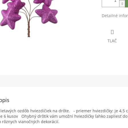
Detailné info
TLAČ
opis
lietavých ozdôb hviezdičiek na drôte. - priemer hviezdičky: je 4,5 c
e 6 kusov Ohybný drôtik vám umožní hviezdičky ľahko zapliesť d
 rôznych vianočných dekorácií.