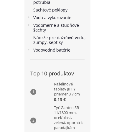
potrubia
Šachtové poklopy
Voda a vykurovanie
Vodomerné a studňové
šachty
Nádrže pre dažďovú vodu,
žumpy, septiky
Vodovodné batérie
Top 10 produktov
Rašelinové
tablety JIFFY
priemer 3,7 cm
0,13 €
Tyč Garden SB
11/1800 mm,
oceľ/plast,
zelená, oporná k
paradajkám