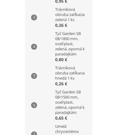
0,95 €
Trávniková
obruba zatĺkacia
zelená 1 ks
0,26 €
Tyč Garden SB
08/1800 mm,
oceľ/plast,
zelená, oporná k
paradajkám
0,80 €
Trávniková
obruba zatĺkacia
hnedá 1 ks
0,26 €
Tyč Garden SB
08/1500 mm,
oceľ/plast,
zelená, oporná k
paradajkám
0,65 €
Umelá
chryzantéma