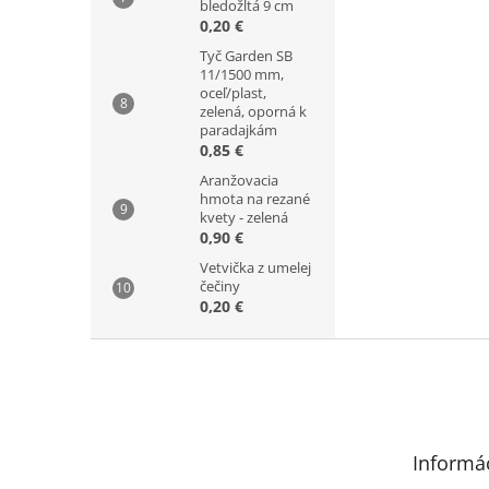
bledožltá 9 cm
0,20 €
Tyč Garden SB
11/1500 mm,
oceľ/plast,
zelená, oporná k
paradajkám
0,85 €
Aranžovacia
hmota na rezané
kvety - zelená
0,90 €
Vetvička z umelej
čečiny
0,20 €
Z
á
p
ä
t
Informác
i