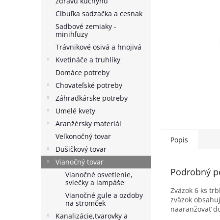
zdravú kuchyňu
Cibuľka sadzačka a cesnak
Sadbové zemiaky -
minihľuzy
Trávnikové osivá a hnojivá
Kvetináče a truhlíky
Domáce potreby
Chovateľské potreby
Záhradkárske potreby
Umelé kvety
Aranžérsky materiál
Veľkonočný tovar
Popis
Dušičkový tovar
Vianočný tovar
Podrobný p
Vianočné osvetlenie,
sviečky a lampáše
Zväzok 6 ks trb
Vianočné gule a ozdoby
zväzok obsahuj
na stromček
naaranžovať do
Kanalizácie,tvarovky a