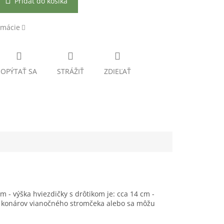
Pridať do košíka
rmácie
OPÝTAŤ SA
STRÁŽIŤ
ZDIEĽAŤ
m - výška hviezdičky s drôtikom je: cca 14 cm -
o konárov vianočného stromčeka alebo sa môžu