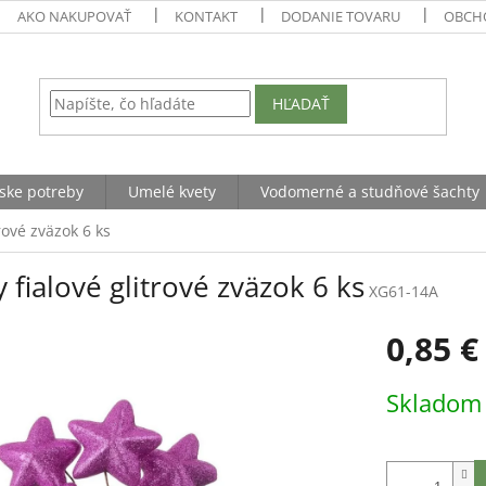
AKO NAKUPOVAŤ
KONTAKT
DODANIE TOVARU
OBCH
HĽADAŤ
ske potreby
Umelé kvety
Vodomerné a studňové šachty
rové zväzok 6 ks
 fialové glitrové zväzok 6 ks
XG61-14A
0,85 €
Jednotková
Sklado
cena: