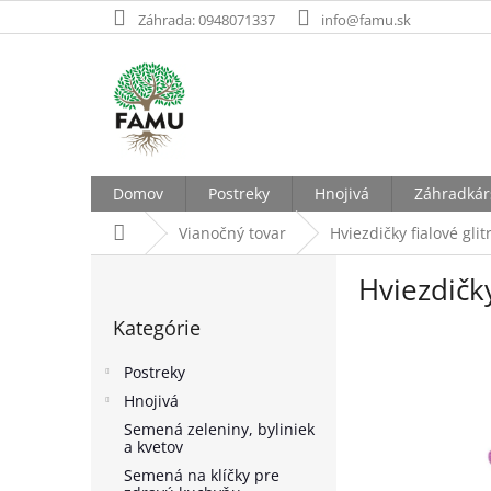
Prejsť
Záhrada: 0948071337
info@famu.sk
na
obsah
Domov
Postreky
Hnojivá
Záhradkár
Domov
Vianočný tovar
Hviezdičky fialové glit
B
Hviezdičky
o
Preskočiť
č
Kategórie
kategórie
n
ý
Postreky
p
Hnojivá
a
Semená zeleniny, byliniek
n
a kvetov
e
Semená na klíčky pre
l