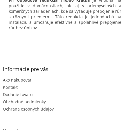
HT odpadová redukcia 110/50 krátka
je vhodná na
použitie v domácnostiach, ale aj v priemyselných a
komerčných zariadeniach, kde sa vyžaduje prepojenie rúr
s rôznymi priemermi. Táto redukcia je jednoduchá na
inštaláciu a umožňuje efektívne a spoľahlivé prepojenie
rúr bez únikov.
Z
á
p
ä
Informácie pre vás
t
Ako nakupovať
i
e
Kontakt
Dodanie tovaru
Obchodné podmienky
Ochrana osobných údajov