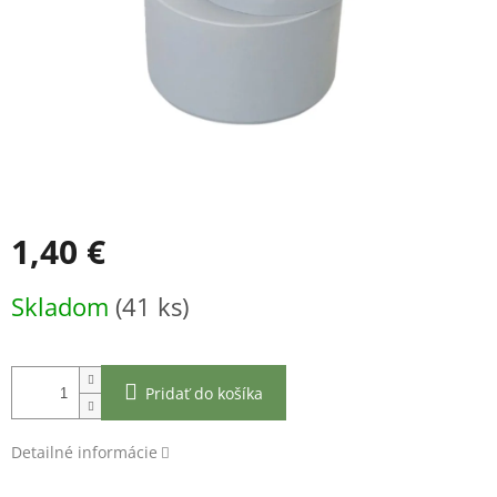
1,40 €
Jednotková
Skladom
(41 ks)
cena:
Pridať do košíka
Detailné informácie