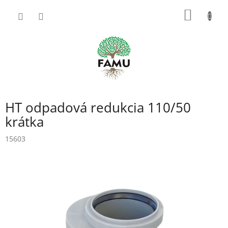
Prejsť
NÁKU
na
obsah
KOŠÍK
HT odpadová redukcia 110/50
krátka
15603