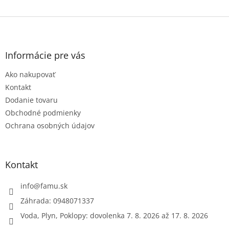
Z
á
p
ä
Informácie pre vás
t
Ako nakupovať
i
e
Kontakt
Dodanie tovaru
Obchodné podmienky
Ochrana osobných údajov
Kontakt
info
@
famu.sk
Záhrada: 0948071337
Voda, Plyn, Poklopy: dovolenka 7. 8. 2026 až 17. 8. 2026