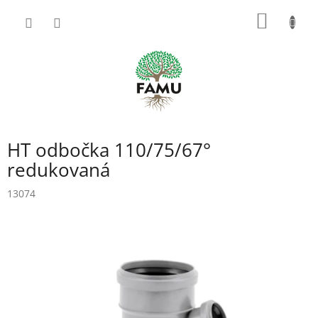
Prejsť
NÁKU
na
obsah
KOŠÍK
HT odbočka 110/75/67°
redukovaná
13074