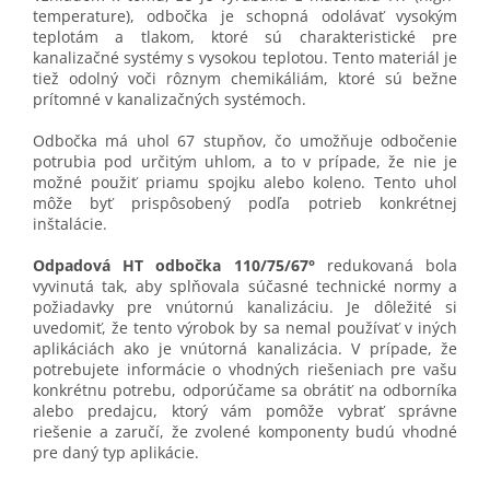
temperature), odbočka je schopná odolávať vysokým
teplotám a tlakom, ktoré sú charakteristické pre
kanalizačné systémy s vysokou teplotou. Tento materiál je
tiež odolný voči rôznym chemikáliám, ktoré sú bežne
prítomné v kanalizačných systémoch.
Odbočka má uhol 67 stupňov, čo umožňuje odbočenie
potrubia pod určitým uhlom, a to v prípade, že nie je
možné použiť priamu spojku alebo koleno. Tento uhol
môže byť prispôsobený podľa potrieb konkrétnej
inštalácie.
Odpadová HT odbočka 110/75/67°
redukovaná bola
vyvinutá tak, aby splňovala súčasné technické normy a
požiadavky pre vnútornú kanalizáciu. Je dôležité si
uvedomiť, že tento výrobok by sa nemal používať v iných
aplikáciách ako je vnútorná kanalizácia. V prípade, že
potrebujete informácie o vhodných riešeniach pre vašu
konkrétnu potrebu, odporúčame sa obrátiť na odborníka
alebo predajcu, ktorý vám pomôže vybrať správne
riešenie a zaručí, že zvolené komponenty budú vhodné
pre daný typ aplikácie.