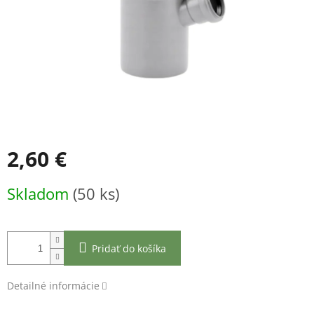
2,60 €
Jednotková
Skladom
(50 ks)
cena:
Pridať do košíka
Detailné informácie