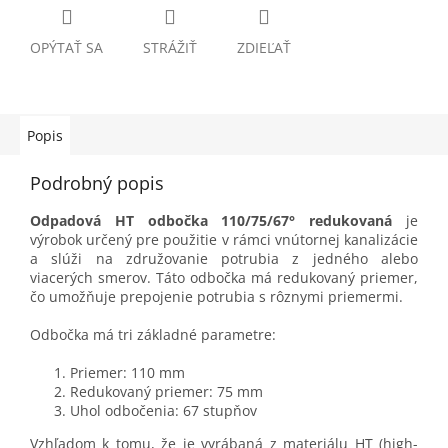
OPÝTAŤ SA
STRÁŽIŤ
ZDIEĽAŤ
Popis
Podrobný popis
Odpadová HT odbočka 110/75/67° redukovaná
je
výrobok určený pre použitie v rámci vnútornej kanalizácie
a slúži na združovanie potrubia z jedného alebo
viacerých smerov. Táto odbočka má redukovaný priemer,
čo umožňuje prepojenie potrubia s rôznymi priemermi.
Odbočka má tri základné parametre:
Priemer: 110 mm
Redukovaný priemer: 75 mm
Uhol odbočenia: 67 stupňov
Vzhľadom k tomu, že je vyrábaná z materiálu HT (high-