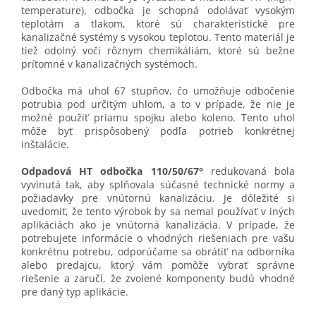
temperature), odbočka je schopná odolávať vysokým
teplotám a tlakom, ktoré sú charakteristické pre
kanalizačné systémy s vysokou teplotou. Tento materiál je
tiež odolný voči rôznym chemikáliám, ktoré sú bežne
prítomné v kanalizačných systémoch.
Odbočka má uhol 67 stupňov, čo umožňuje odbočenie
potrubia pod určitým uhlom, a to v prípade, že nie je
možné použiť priamu spojku alebo koleno. Tento uhol
môže byť prispôsobený podľa potrieb konkrétnej
inštalácie.
Odpadová HT odbočka 110/50/67°
redukovaná bola
vyvinutá tak, aby splňovala súčasné technické normy a
požiadavky pre vnútornú kanalizáciu. Je dôležité si
uvedomiť, že tento výrobok by sa nemal používať v iných
aplikáciách ako je vnútorná kanalizácia. V prípade, že
potrebujete informácie o vhodných riešeniach pre vašu
konkrétnu potrebu, odporúčame sa obrátiť na odborníka
alebo predajcu, ktorý vám pomôže vybrať správne
riešenie a zaručí, že zvolené komponenty budú vhodné
pre daný typ aplikácie.