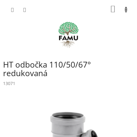
Prejsť
NÁKU
na
obsah
KOŠÍK
HT odbočka 110/50/67°
redukovaná
13071