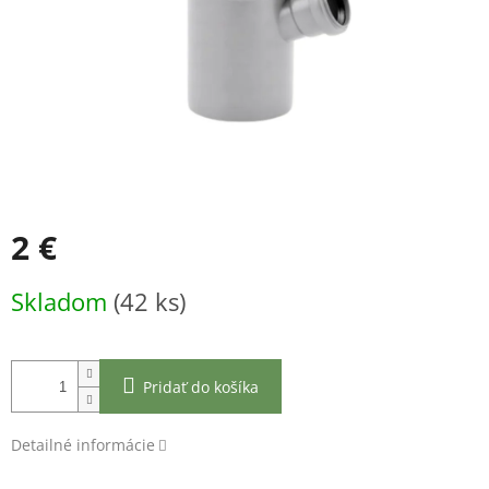
2 €
Jednotková
Skladom
(42 ks)
cena:
Pridať do košíka
Detailné informácie