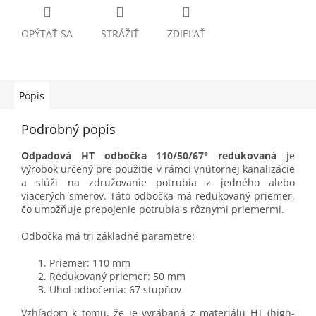
OPÝTAŤ SA
STRÁŽIŤ
ZDIEĽAŤ
Popis
Podrobný popis
Odpadová HT odbočka 110/50/67° redukovaná
je
výrobok určený pre použitie v rámci vnútornej kanalizácie
a slúži na združovanie potrubia z jedného alebo
viacerých smerov. Táto odbočka má redukovaný priemer,
čo umožňuje prepojenie potrubia s rôznymi priemermi.
Odbočka má tri základné parametre:
Priemer: 110 mm
Redukovaný priemer: 50 mm
Uhol odbočenia: 67 stupňov
Vzhľadom k tomu, že je vyrábaná z materiálu HT (high-