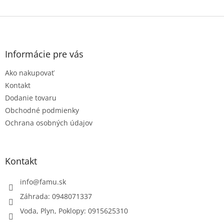
Z
á
p
ä
Informácie pre vás
t
Ako nakupovať
i
e
Kontakt
Dodanie tovaru
Obchodné podmienky
Ochrana osobných údajov
Kontakt
info
@
famu.sk
Záhrada: 0948071337
Voda, Plyn, Poklopy: 0915625310