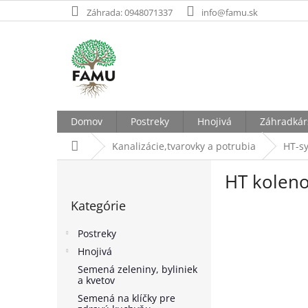
Prejsť
Záhrada: 0948071337
info@famu.sk
na
obsah
Domov
Postreky
Hnojivá
Záhradkár
Domov
Kanalizácie,tvarovky a potrubia
HT-s
B
HT koleno
o
Preskočiť
č
Kategórie
kategórie
n
ý
Postreky
p
Hnojivá
a
Semená zeleniny, byliniek
n
a kvetov
e
Semená na klíčky pre
l