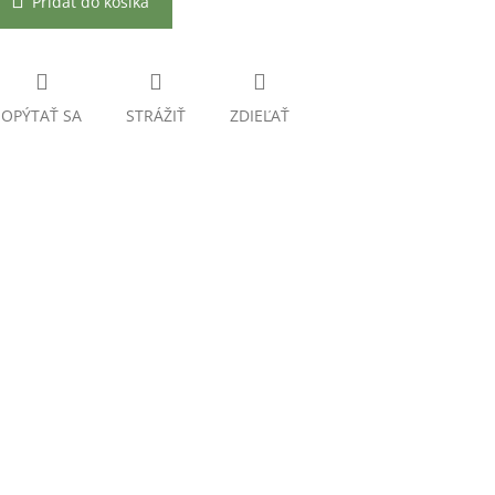
Pridať do košíka
OPÝTAŤ SA
STRÁŽIŤ
ZDIEĽAŤ