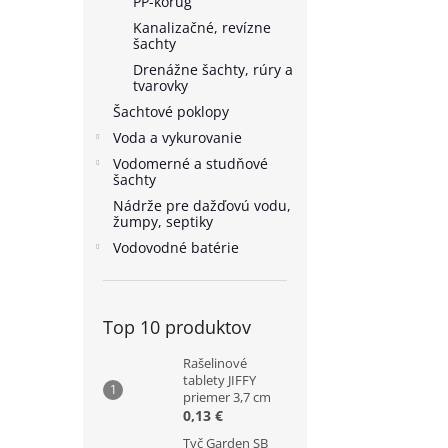
PP-korug
Kanalizačné, revízne
šachty
Drenážne šachty, rúry a
tvarovky
Šachtové poklopy
Voda a vykurovanie
Vodomerné a studňové
šachty
Nádrže pre dažďovú vodu,
žumpy, septiky
Vodovodné batérie
Top 10 produktov
Rašelinové
tablety JIFFY
priemer 3,7 cm
0,13 €
Tyč Garden SB