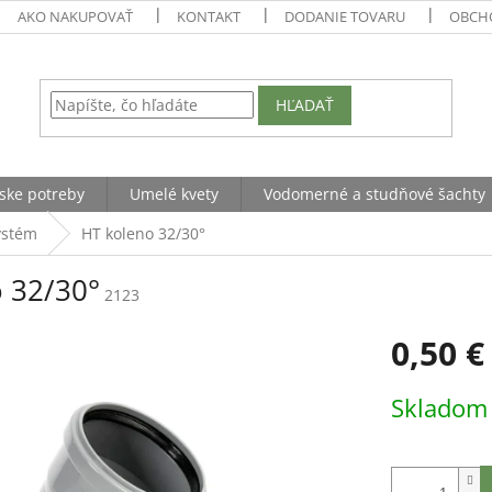
AKO NAKUPOVAŤ
KONTAKT
DODANIE TOVARU
OBCH
HĽADAŤ
ske potreby
Umelé kvety
Vodomerné a studňové šachty
ystém
HT koleno 32/30°
 32/30°
2123
0,50 €
Jednotková
Sklado
cena: