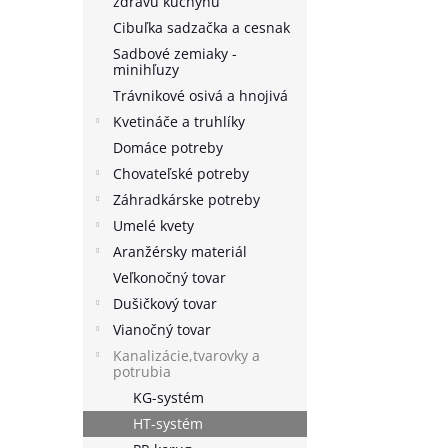
zdravú kuchyňu
Cibuľka sadzačka a cesnak
Sadbové zemiaky -
minihľuzy
Trávnikové osivá a hnojivá
Kvetináče a truhlíky
Domáce potreby
Chovateľské potreby
Záhradkárske potreby
Umelé kvety
Aranžérsky materiál
Veľkonočný tovar
Dušičkový tovar
Vianočný tovar
Kanalizácie,tvarovky a
potrubia
KG-systém
HT-systém