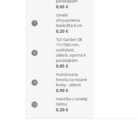
paradajkám
0,65 €
Umelá
chryzantéma
bledožltá 9 cm
0,20 €
Tyč Garden SB
11/1500 mm,
oceľ/plast,
zelená, oporná k
paradajkám
0,85 €
Aranžovacia
hmota na rezané
kvety - zelená
0,90 €
Vetvička z umelej
čečiny
0,20 €
Z
á
p