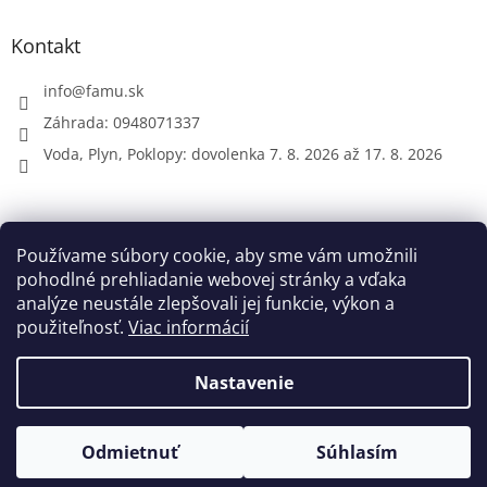
Kontakt
info
@
famu.sk
Záhrada: 0948071337
Voda, Plyn, Poklopy: dovolenka 7. 8. 2026 až 17. 8. 2026
Prijímame online platby
Používame súbory cookie, aby sme vám umožnili
pohodlné prehliadanie webovej stránky a vďaka
analýze neustále zlepšovali jej funkcie, výkon a
použiteľnosť.
Viac informácií
Nastavenie
Vytvoril Shoptet
Odmietnuť
Súhlasím
Copyright 2026
FAMU.sk
. Všetky práva vyhradené.