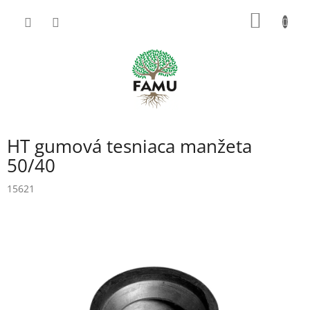
Prejsť
NÁKU
na
obsah
KOŠÍK
HT gumová tesniaca manžeta
50/40
15621