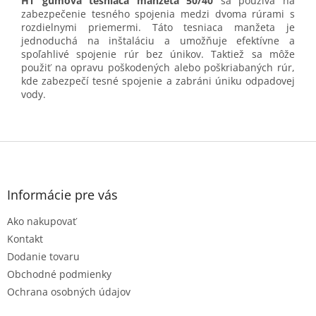
HT gumová tesniaca manžeta 50/40
sa používa na
zabezpečenie tesného spojenia medzi dvoma rúrami s
rozdielnymi priemermi. Táto tesniaca manžeta je
jednoduchá na inštaláciu a umožňuje efektívne a
spoľahlivé spojenie rúr bez únikov. Taktiež sa môže
použiť na opravu poškodených alebo poškriabaných rúr,
kde zabezpečí tesné spojenie a zabráni úniku odpadovej
vody.
Z
á
p
ä
Informácie pre vás
t
Ako nakupovať
i
e
Kontakt
Dodanie tovaru
Obchodné podmienky
Ochrana osobných údajov