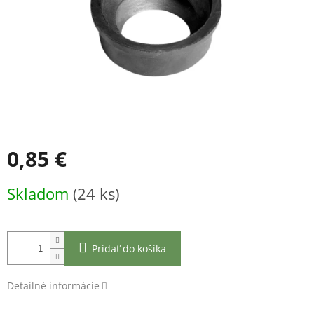
0,85 €
Jednotková
Skladom
(24 ks)
cena:
Pridať do košíka
Detailné informácie