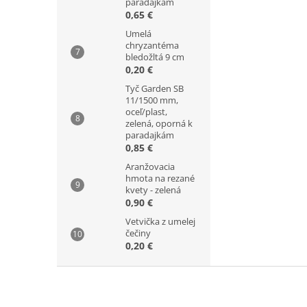
paradajkám
0,65 €
Umelá
chryzantéma
bledožltá 9 cm
0,20 €
Tyč Garden SB
11/1500 mm,
oceľ/plast,
zelená, oporná k
paradajkám
0,85 €
Aranžovacia
hmota na rezané
kvety - zelená
0,90 €
Vetvička z umelej
čečiny
0,20 €
Z
á
p