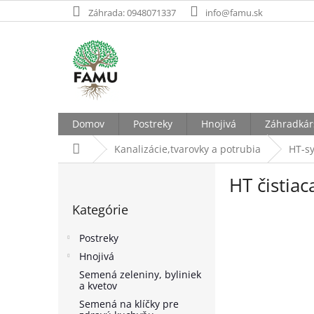
Prejsť
Záhrada: 0948071337
info@famu.sk
na
obsah
Domov
Postreky
Hnojivá
Záhradkár
Domov
Kanalizácie,tvarovky a potrubia
HT-s
B
HT čistiac
o
Preskočiť
č
Kategórie
kategórie
n
ý
Postreky
p
Hnojivá
a
Semená zeleniny, byliniek
n
a kvetov
e
Semená na klíčky pre
l