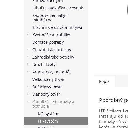
zdravú kuchyňu
Cibuľka sadzačka a cesnak
Sadbové zemiaky -
minihľuzy
Trávnikové osivá a hnojivá
Kvetináče a truhlíky
Domáce potreby
Chovateľské potreby
Záhradkárske potreby
Umelé kvety
Aranžérsky materiál
Veľkonočný tovar
Popis
Dušičkový tovar
Vianočný tovar
Podrobný p
Kanalizácie,tvarovky a
potrubia
HT čistiaca t
KG-systém
inštalujú do 
HT-systém
tvarovky sú vyr
korózii a chem