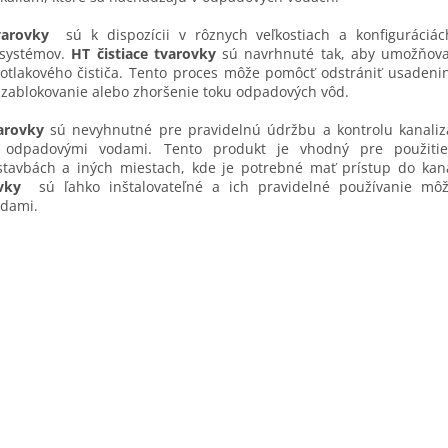
varovky
sú k dispozícii v rôznych veľkostiach a konfiguráciá
 systémov.
HT čistiace tvarovky
sú navrhnuté tak, aby umožňova
otlakového čističa. Tento proces môže pomôcť odstrániť usadeni
zablokovanie alebo zhoršenie toku odpadových vôd.
varovky
sú nevyhnutné pre pravidelnú údržbu a kontrolu kanali
odpadovými vodami. Tento produkt je vhodný pre použitie 
tavbách a iných miestach, kde je potrebné mať prístup do kan
ovky
sú ľahko inštalovateľné a ich pravidelné používanie 
dami.