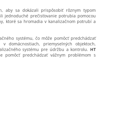
ch, aby sa dokázali prispôsobiť rôznym typom
li jednoduché prečisťovanie potrubia pomocou
ny, ktoré sa hromadia v kanalizačnom potrubí a
začného systému, čo môže pomôcť predchádzať
v domácnostiach, priemyselných objektoch,
alizačného systému pre údržbu a kontrolu.
HT
môže pomôcť predchádzať vážnym problémom s