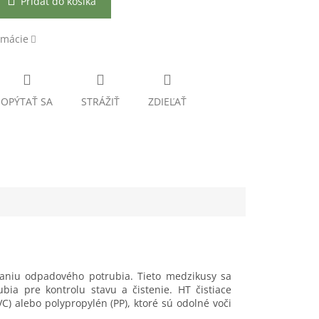
Pridať do košíka
rmácie
OPÝTAŤ SA
STRÁŽIŤ
ZDIEĽAŤ
ovaniu odpadového potrubia. Tieto medzikusy sa
ia pre kontrolu stavu a čistenie. HT čistiace
VC) alebo polypropylén (PP), ktoré sú odolné voči