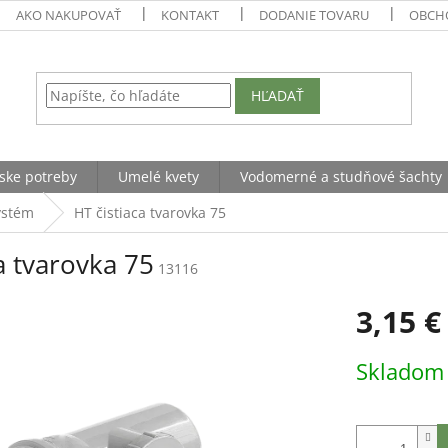
AKO NAKUPOVAŤ
KONTAKT
DODANIE TOVARU
OBCH
HĽADAŤ
ske potreby
Umelé kvety
Vodomerné a studňové šachty
ystém
HT čistiaca tvarovka 75
a tvarovka 75
13116
3,15 €
Jednotková
Sklado
cena: