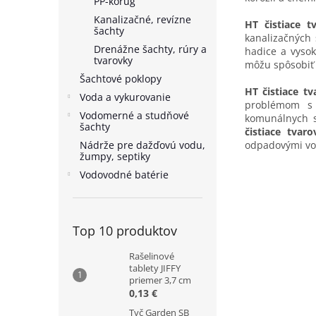
PP-korug
Kanalizačné, revízne
HT čistiace t
šachty
kanalizačných
Drenážne šachty, rúry a
hadice a vysok
tvarovky
môžu spôsobiť 
Šachtové poklopy
HT čistiace t
Voda a vykurovanie
problémom s 
Vodomerné a studňové
komunálnych s
šachty
čistiace tvar
Nádrže pre dažďovú vodu,
odpadovými vo
žumpy, septiky
Vodovodné batérie
Top 10 produktov
Rašelinové
tablety JIFFY
priemer 3,7 cm
0,13 €
Tyč Garden SB