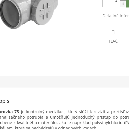
Detailné info
TLAČ
opis
varovka 75
je kontrolný medzikus, ktorý slúži k revízii a prečisť
kanalizačného potrubia a umožňujú jednoduchý prístup do potrub
obené z kvalitného materiálu, ako je napríklad polyvinylchlorid (P
ikáliám, ktoré sa nachádzajú v odpadových vodách.